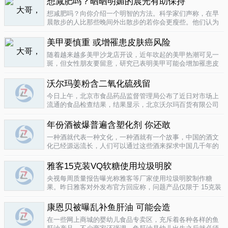
想减肥吗？晒晒明媚的晨光有助保持
要为这种发展付出一定的代价，尤其..
04-12
想减肥吗？向你介绍一个明智的方法。科学家们声称，在早
晨散步的人比那些晚间外出散步的若你会更瘦些。他们认为
明亮的晨光帮助人体时钟同步，然后帮助调节新陈代谢。美
国研究人员让54名男性和女性研究参与者在手腕上戴上监控
美甲要慎重 或增罹患皮肤癌风险
器，记录他们在一个星期内晒太阳..
04-10
随着越来越多美甲沙龙店开设，近年吹起的美甲热潮可见一
斑，但女性朋友要留意，研究已表明美甲可能会增加罹患皮
肤癌的风险！根据哥伦比亚广播公司 （CBS） 的报导，凝胶
美甲很受欢迎是因为它可以防止指甲断裂。但专家表示，美
沃尔玛姜粉含二氧化硫残留
甲过程中用以硬化凝胶的光疗..
04-10
今日上午，北京市食品药品监督管理局公布了近日对市场上
流通的食品检查结果，结果显示，北京沃尔玛百货有限公司
一分店销售的姜粉检出二氧化硫残留，北京麦啃玛超市的一
款小食品甜蜜素超标。二氧化硫在我国禁止用于姜粉这类食
年份酒被爆普遍含塑化剂 你还敢
物，据市食药监局食品安全专家介绍..
04-10
一种酒就代表一种文化，一种酒就有一个故事，中国的酒文
化已经源远流长，人们可以通过这些酒来探求中国几千年的
文化的发展，我想着也是至今为什么人人都知道喝酒对健康
有害又不能完全戒掉的原因，因为酒已经不只是一种可以喝
雅客15克装VQ软糖使用垃圾明胶
的饮品那么简单，就像茶一样有很厚..
04-10
央视每周质量报告曝光称雅客等厂家使用垃圾明胶制作糖
果。昨日雅客对外发布官方回应称，问题产品仅限于 15克装
VQ软糖 ，原料所用明胶乃嘉利达方面提供，目前雅客已停止
生产该产品，并将嘉利达明胶原料全部封存。对已上市流通
康恩贝被曝乱补鱼肝油 可能会造
产品，雅客表示已于3月15..
04-09
在一些网上商城的婴幼儿食品专卖区，充斥着各种各样的鱼