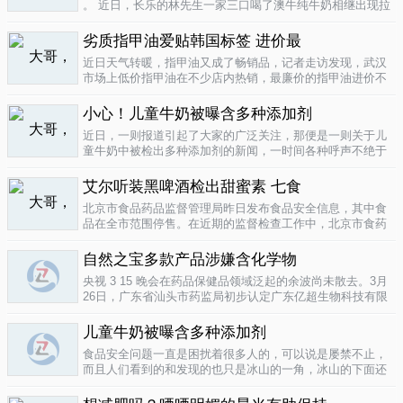
。 近日，长乐的林先生一家三口喝了澳牛纯牛奶相继出现拉
肚子症状。前日，纳闷的林先生拆开两盒纯牛奶发现，原来
纯牛奶并 不纯 ，呈凝固状，像酸奶。昨日上午，林先生向长
劣质指甲油爱贴韩国标签 进价最
乐工商局12315投..
04-16
近日天气转暖，指甲油又成了畅销品，记者走访发现，武汉
市场上低价指甲油在不少店内热销，最廉价的指甲油进价不
到一元钱，产品质量堪忧。三无 指甲油夜市生意好在汉口六
渡桥夜市上，不少摊位都有五颜六色的指甲油摆卖。 韩国进
小心！儿童牛奶被曝含多种添加剂
口指甲油只要9元，另一个韩国..
04-16
近日，一则报道引起了大家的广泛关注，那便是一则关于儿
童牛奶中被检出多种添加剂的新闻，一时间各种呼声不绝于
耳，有商家的解释，有专家的声明，更多的还是家长的恐
慌。 每天一斤奶，强壮中国人 ，到底让儿童强壮起来的是牛
艾尔听装黑啤酒检出甜蜜素 七食
奶，还是添加剂？超市中的儿童牛..
04-15
北京市食品药品监督管理局昨日发布食品安全信息，其中食
品在全市范围停售。在近期的监督检查工作中，北京市食药
监局发现 吉庆 牌黑胡椒粉等7种食品不合格。其中，广东蓝
带集团北京蓝宝酒业有限公司生产的 艾尔 听装黑啤酒，检出
自然之宝多款产品涉嫌含化学物
不得检出的甜蜜素。北京市..
04-12
央视 3 15 晚会在药品保健品领域泛起的余波尚未散去。3月
26日，广东省汕头市药监局初步认定广东亿超生物科技有限
公司以 鳕鱼肝油 替代 鱼油 生产销售相关糖果产品，其行为
已涉嫌构成生产销售伪劣产品罪，决定将案件移送汕头市公
儿童牛奶被曝含多种添加剂
安局依法查处。亿..
04-12
食品安全问题一直是困扰着很多人的，可以说是屡禁不止，
而且人们看到的和发现的也只是冰山的一角，冰山的下面还
隐藏着怎样的危机或许是人们不知道的，或许这是一个发展
中国家向发达国家进展的过程中的必经之路吧，但是，人们