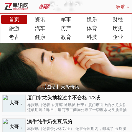
导航
首页
资讯
军事
娱乐
财经
旅游
汽车
房产
体育
历史
考古
健康
教育
科技
企业
【图话】天降奇兵
厦门水龙头抽检过半不合格 1/3或
导报讯（记者 香卉辉 通讯员 杜宁）厦门市面上的水龙头你
还敢用吗？昨日，厦门市工商局公布了一季度水龙头质量抽
检结果，发现不合格率超过了一半，而其中有近三分之一的
批次不合格原因是会产生剧毒。不合格率53.3%涉及多个品
澳牛纯牛奶变豆腐脑
牌据介绍，厦门市工商局今..
04-17
本报讯（记者余少林文/图） 还在保质期内，却成了 豆腐脑