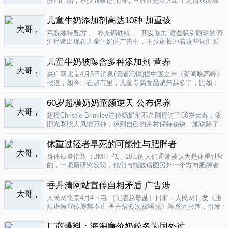
肝油产品，不少商家还强调，鱼肝油是幼儿出生之后就必须
补充的营养元素，适宜长期食用。很多家长也确实天天在给
孩子服用鱼肝油。而实际上，以食品身份出现的鱼肝油是药
儿童牛奶添加剂高达10种 加重孩
品，过量补充会对孩子产生伤害。在..
04-09
采取独特配方 、 补充钙铁锌 、 开发智力 这些吸引眼球的词
汇经常出现在儿童牛奶的广告中，不少家长冲着这些词汇买
给孩子喝。然而，儿童牛奶的添加剂比普通牛奶多，专家表
示，孩子应该尽量少喝。超市儿童牛奶添加剂高达10种昨
儿童牛奶被曝含多种添加剂 营养
天，重庆晨报记者在杨家坪..
04-09
央广网北京4月5日消息(记者冯悦)据中国之声《新闻晚高峰》
报道，如今，在超市里，儿童专属食品越来越多了，比如：
儿童酱油、儿童牛奶等等。在这其中，因为儿童牛奶的口感
非常独特，因此，备受孩子们和家长的喜爱。然而，一些营
60岁超模奶奶童颜逆天 公布保养
养专家指出，儿童牛奶比普通..
04-08
超模Christie Brinkley这位奶奶前不久刚度过了60岁大寿，依
旧光彩照人风情万种，谈到自己的身材保持秘诀，她说除了
每天都要进行大量锻炼，像举重，瑜珈，有氧运动和慢跑
外，从12岁开始她就是个素食主义者，早餐吃燕麦粥加果
体重过轻者早死的可能性与肥胖者
酱，午餐豆子..
04-05
身体质量指数（BMI）低于18.5的人们通常被认为是体重过轻
的，一项新研究发现，他们与指数谱图另外一个方向肥胖者
有着一样的早死风险。近来，专家们开始批评BMI作为一个
（如果是粗略的）整体健康指标的可靠性。这个测量值反映
香丹清网站宣传自相矛盾 广告涉
一个人的高度与重量的比..
04-05
人民网北京4月4日电 （记者赵敬菡）日前，人民网刊发《违
规虚假宣传屡禁不止 香丹清多次被曝光》等系列报道，引发
网友热议。近日，记者经过调查，发现香丹清牌珂妍胶囊的
官方销售网站存在备案信息不明、涉嫌违规发布广告、宣传
厂商爆料：海淘廉价奶粉多为国外过