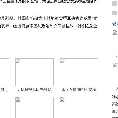
韩国金融体系的安全性，为促进两国经贸发展和金融合作
9
10
月到期。韩国市场担忧中韩续签货币互换协议或因“萨
资
面表示，经贸问题不应与政治外交问题挂钩，计划在适当
。
疑似点
人民日报批历史剧 揭
印度女星遭轮奸 揭秘
秘
这
净
高
黑