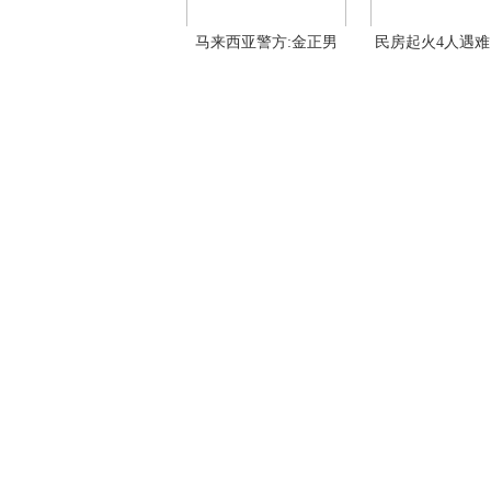
马来西亚警方:金正男
民房起火4人遇难
被
原