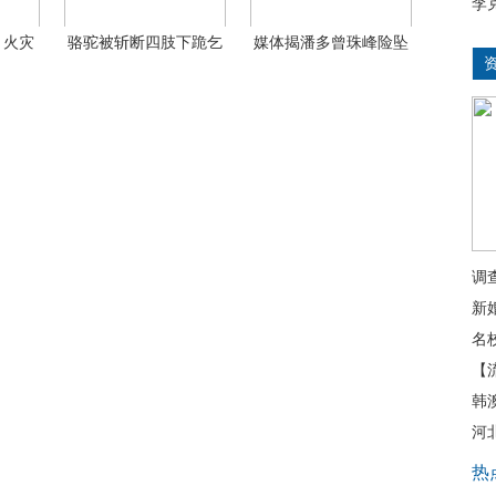
李
 火灾
骆驼被斩断四肢下跪乞
媒体揭潘多曾珠峰险坠
讨
崖
调
新
名
【
韩
河
热