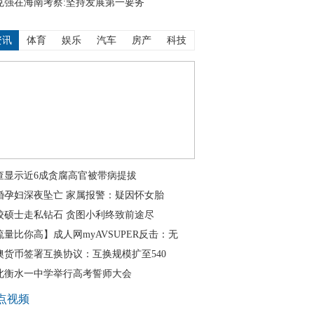
克强在海南考察:坚持发展第一要务
资讯
体育
娱乐
汽车
房产
科技
查显示近6成贪腐高官被带病提拔
婚孕妇深夜坠亡 家属报警：疑因怀女胎
校硕士走私钻石 贪图小利终致前途尽
流量比你高】成人网myAVSUPER反击：无
澳货币签署互换协议：互换规模扩至540
北衡水一中学举行高考誓师大会
点视频