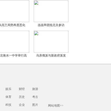
乌克兰局势再度恶化
连战率团抵北京参访
北衡水一中学举行高
乌亲俄派与新政府派发
娱乐
财经
旅游
体育
历史
考古
科技
企业
图片
网站地图>>