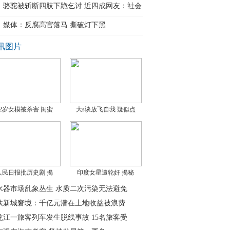
亿元
骆驼被斩断四肢下跪乞讨 近四成网友：社会
缺
媒体：反腐高官落马 撕破灯下黑
讯图片
22岁女模被杀害 闺蜜
大s谈放飞自我 疑似点
人民日报批历史剧 揭
印度女星遭轮奸 揭秘
水器市场乱象丛生 水质二次污染无法避免
铁新城窘境：千亿元潜在土地收益被浪费
龙江一旅客列车发生脱线事故 15名旅客受