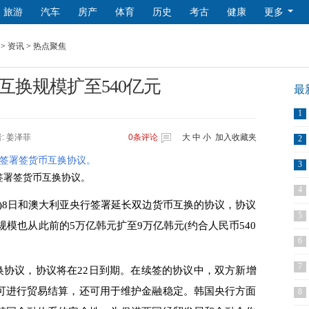
旅游
汽车
房产
体育
历史
考古
健康
更多
>
资讯
>
热点聚焦
互换规模扩至540亿元
最
1
者: 姜泽菲
0
条评论
大
中
小
加入收藏夹
2
3
签署签货币互换协议。
4
)8日和澳大利亚央行签署延长双边货币互换的协议，协议
5
换规模也从此前的5万亿韩元扩至9万亿韩元(约合人民币540
6
7
换协议，协议将在22日到期。在续签的协议中，双方新增
可进行贸易结算，还可用于维护金融稳定。韩国央行方面
8