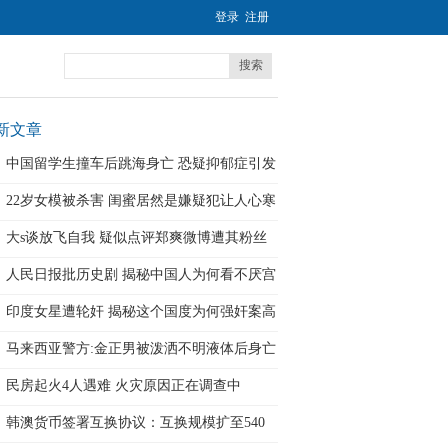
登录
注册
搜索
新文章
中国留学生撞车后跳海身亡 恐疑抑郁症引发
22岁女模被杀害 闺蜜居然是嫌疑犯让人心寒
大s谈放飞自我 疑似点评郑爽微博遭其粉丝
围
人民日报批历史剧 揭秘中国人为何看不厌宫
印度女星遭轮奸 揭秘这个国度为何强奸案高
马来西亚警方:金正男被泼洒不明液体后身亡
民房起火4人遇难 火灾原因正在调查中
韩澳货币签署互换协议：互换规模扩至540