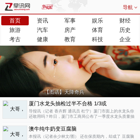
导航
首页
资讯
军事
娱乐
财经
旅游
汽车
房产
体育
历史
考古
健康
教育
科技
企业
【图话】天降奇兵
厦门水龙头抽检过半不合格 1/3或
导报讯（记者 香卉辉 通讯员 杜宁）厦门市面上的水龙头你
还敢用吗？昨日，厦门市工商局公布了一季度水龙头质量抽
检结果，发现不合格率超过了一半，而其中有近三分之一的
批次不合格原因是会产生剧毒。不合格率53.3%涉及多个品
澳牛纯牛奶变豆腐脑
牌据介绍，厦门市工商局今..
04-17
本报讯（记者余少林文/图） 还在保质期内，却成了 豆腐脑