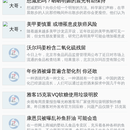
想减肥吗？晒晒明媚的晨光有助保持
要为这种发展付出一定的代价，尤其..
04-12
想减肥吗？向你介绍一个明智的方法。科学家们声称，在早
晨散步的人比那些晚间外出散步的若你会更瘦些。他们认为
明亮的晨光帮助人体时钟同步，然后帮助调节新陈代谢。美
国研究人员让54名男性和女性研究参与者在手腕上戴上监控
美甲要慎重 或增罹患皮肤癌风险
器，记录他们在一个星期内晒太阳..
04-10
随着越来越多美甲沙龙店开设，近年吹起的美甲热潮可见一
斑，但女性朋友要留意，研究已表明美甲可能会增加罹患皮
肤癌的风险！根据哥伦比亚广播公司 （CBS） 的报导，凝胶
美甲很受欢迎是因为它可以防止指甲断裂。但专家表示，美
沃尔玛姜粉含二氧化硫残留
甲过程中用以硬化凝胶的光疗..
04-10
今日上午，北京市食品药品监督管理局公布了近日对市场上
流通的食品检查结果，结果显示，北京沃尔玛百货有限公司
一分店销售的姜粉检出二氧化硫残留，北京麦啃玛超市的一
款小食品甜蜜素超标。二氧化硫在我国禁止用于姜粉这类食
年份酒被爆普遍含塑化剂 你还敢
物，据市食药监局食品安全专家介绍..
04-10
一种酒就代表一种文化，一种酒就有一个故事，中国的酒文
化已经源远流长，人们可以通过这些酒来探求中国几千年的
文化的发展，我想着也是至今为什么人人都知道喝酒对健康
有害又不能完全戒掉的原因，因为酒已经不只是一种可以喝
雅客15克装VQ软糖使用垃圾明胶
的饮品那么简单，就像茶一样有很厚..
04-10
央视每周质量报告曝光称雅客等厂家使用垃圾明胶制作糖
果。昨日雅客对外发布官方回应称，问题产品仅限于 15克装
VQ软糖 ，原料所用明胶乃嘉利达方面提供，目前雅客已停止
生产该产品，并将嘉利达明胶原料全部封存。对已上市流通
康恩贝被曝乱补鱼肝油 可能会造
产品，雅客表示已于3月15..
04-09
在一些网上商城的婴幼儿食品专卖区，充斥着各种各样的鱼