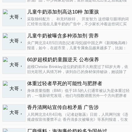
肝油产品，不少商家还强调，鱼肝油是幼儿出生之后就必须
补充的营养元素，适宜长期食用。很多家长也确实天天在给
孩子服用鱼肝油。而实际上，以食品身份出现的鱼肝油是药
儿童牛奶添加剂高达10种 加重孩
品，过量补充会对孩子产生伤害。在..
04-09
采取独特配方 、 补充钙铁锌 、 开发智力 这些吸引眼球的词
汇经常出现在儿童牛奶的广告中，不少家长冲着这些词汇买
给孩子喝。然而，儿童牛奶的添加剂比普通牛奶多，专家表
示，孩子应该尽量少喝。超市儿童牛奶添加剂高达10种昨
儿童牛奶被曝含多种添加剂 营养
天，重庆晨报记者在杨家坪..
04-09
央广网北京4月5日消息(记者冯悦)据中国之声《新闻晚高峰》
报道，如今，在超市里，儿童专属食品越来越多了，比如：
儿童酱油、儿童牛奶等等。在这其中，因为儿童牛奶的口感
非常独特，因此，备受孩子们和家长的喜爱。然而，一些营
60岁超模奶奶童颜逆天 公布保养
养专家指出，儿童牛奶比普通..
04-08
超模Christie Brinkley这位奶奶前不久刚度过了60岁大寿，依
旧光彩照人风情万种，谈到自己的身材保持秘诀，她说除了
每天都要进行大量锻炼，像举重，瑜珈，有氧运动和慢跑
外，从12岁开始她就是个素食主义者，早餐吃燕麦粥加果
体重过轻者早死的可能性与肥胖者
酱，午餐豆子..
04-05
身体质量指数（BMI）低于18.5的人们通常被认为是体重过轻
的，一项新研究发现，他们与指数谱图另外一个方向肥胖者
有着一样的早死风险。近来，专家们开始批评BMI作为一个
（如果是粗略的）整体健康指标的可靠性。这个测量值反映
香丹清网站宣传自相矛盾 广告涉
一个人的高度与重量的比..
04-05
人民网北京4月4日电 （记者赵敬菡）日前，人民网刊发《违
规虚假宣传屡禁不止 香丹清多次被曝光》等系列报道，引发
网友热议。近日，记者经过调查，发现香丹清牌珂妍胶囊的
官方销售网站存在备案信息不明、涉嫌违规发布广告、宣传
厂商爆料：海淘廉价奶粉多为国外过