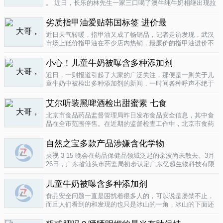
。 近日，长乐的林先生一家三口喝了澳牛纯牛奶相继出现拉
肚子症状。前日，纳闷的林先生拆开两盒纯牛奶发现，原来
纯牛奶并 不纯 ，呈凝固状，像酸奶。昨日上午，林先生向长
劣质指甲油爱贴韩国标签 进价最
乐工商局12315投..
04-16
近日天气转暖，指甲油又成了畅销品，记者走访发现，武汉
市场上低价指甲油在不少店内热销，最廉价的指甲油进价不
到一元钱，产品质量堪忧。三无 指甲油夜市生意好在汉口六
渡桥夜市上，不少摊位都有五颜六色的指甲油摆卖。 韩国进
小心！儿童牛奶被曝含多种添加剂
口指甲油只要9元，另一个韩国..
04-16
近日，一则报道引起了大家的广泛关注，那便是一则关于儿
童牛奶中被检出多种添加剂的新闻，一时间各种呼声不绝于
耳，有商家的解释，有专家的声明，更多的还是家长的恐
慌。 每天一斤奶，强壮中国人 ，到底让儿童强壮起来的是牛
艾尔听装黑啤酒检出甜蜜素 七食
奶，还是添加剂？超市中的儿童牛..
04-15
北京市食品药品监督管理局昨日发布食品安全信息，其中食
品在全市范围停售。在近期的监督检查工作中，北京市食药
监局发现 吉庆 牌黑胡椒粉等7种食品不合格。其中，广东蓝
带集团北京蓝宝酒业有限公司生产的 艾尔 听装黑啤酒，检出
自然之宝多款产品涉嫌含化学物
不得检出的甜蜜素。北京市..
04-12
央视 3 15 晚会在药品保健品领域泛起的余波尚未散去。3月
26日，广东省汕头市药监局初步认定广东亿超生物科技有限
公司以 鳕鱼肝油 替代 鱼油 生产销售相关糖果产品，其行为
已涉嫌构成生产销售伪劣产品罪，决定将案件移送汕头市公
儿童牛奶被曝含多种添加剂
安局依法查处。亿..
04-12
食品安全问题一直是困扰着很多人的，可以说是屡禁不止，
而且人们看到的和发现的也只是冰山的一角，冰山的下面还
隐藏着怎样的危机或许是人们不知道的，或许这是一个发展
中国家向发达国家进展的过程中的必经之路吧，但是，人们