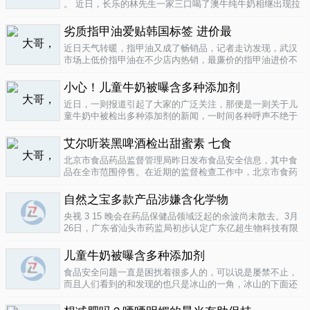
。 近日，长乐的林先生一家三口喝了澳牛纯牛奶相继出现拉
肚子症状。前日，纳闷的林先生拆开两盒纯牛奶发现，原来
纯牛奶并 不纯 ，呈凝固状，像酸奶。昨日上午，林先生向长
劣质指甲油爱贴韩国标签 进价最
乐工商局12315投..
04-16
近日天气转暖，指甲油又成了畅销品，记者走访发现，武汉
市场上低价指甲油在不少店内热销，最廉价的指甲油进价不
到一元钱，产品质量堪忧。三无 指甲油夜市生意好在汉口六
渡桥夜市上，不少摊位都有五颜六色的指甲油摆卖。 韩国进
小心！儿童牛奶被曝含多种添加剂
口指甲油只要9元，另一个韩国..
04-16
近日，一则报道引起了大家的广泛关注，那便是一则关于儿
童牛奶中被检出多种添加剂的新闻，一时间各种呼声不绝于
耳，有商家的解释，有专家的声明，更多的还是家长的恐
慌。 每天一斤奶，强壮中国人 ，到底让儿童强壮起来的是牛
艾尔听装黑啤酒检出甜蜜素 七食
奶，还是添加剂？超市中的儿童牛..
04-15
北京市食品药品监督管理局昨日发布食品安全信息，其中食
品在全市范围停售。在近期的监督检查工作中，北京市食药
监局发现 吉庆 牌黑胡椒粉等7种食品不合格。其中，广东蓝
带集团北京蓝宝酒业有限公司生产的 艾尔 听装黑啤酒，检出
自然之宝多款产品涉嫌含化学物
不得检出的甜蜜素。北京市..
04-12
央视 3 15 晚会在药品保健品领域泛起的余波尚未散去。3月
26日，广东省汕头市药监局初步认定广东亿超生物科技有限
公司以 鳕鱼肝油 替代 鱼油 生产销售相关糖果产品，其行为
已涉嫌构成生产销售伪劣产品罪，决定将案件移送汕头市公
儿童牛奶被曝含多种添加剂
安局依法查处。亿..
04-12
食品安全问题一直是困扰着很多人的，可以说是屡禁不止，
而且人们看到的和发现的也只是冰山的一角，冰山的下面还
隐藏着怎样的危机或许是人们不知道的，或许这是一个发展
中国家向发达国家进展的过程中的必经之路吧，但是，人们