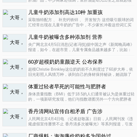
肝油产品，不少商家还强调，鱼肝油是幼儿出生之后就必须
补充的营养元素，适宜长期食用。很多家长也确实天天在给
孩子服用鱼肝油。而实际上，以食品身份出现的鱼肝油是药
儿童牛奶添加剂高达10种 加重孩
品，过量补充会对孩子产生伤害。在..
04-09
采取独特配方 、 补充钙铁锌 、 开发智力 这些吸引眼球的词
汇经常出现在儿童牛奶的广告中，不少家长冲着这些词汇买
给孩子喝。然而，儿童牛奶的添加剂比普通牛奶多，专家表
示，孩子应该尽量少喝。超市儿童牛奶添加剂高达10种昨
儿童牛奶被曝含多种添加剂 营养
天，重庆晨报记者在杨家坪..
04-09
央广网北京4月5日消息(记者冯悦)据中国之声《新闻晚高峰》
报道，如今，在超市里，儿童专属食品越来越多了，比如：
儿童酱油、儿童牛奶等等。在这其中，因为儿童牛奶的口感
非常独特，因此，备受孩子们和家长的喜爱。然而，一些营
60岁超模奶奶童颜逆天 公布保养
养专家指出，儿童牛奶比普通..
04-08
超模Christie Brinkley这位奶奶前不久刚度过了60岁大寿，依
旧光彩照人风情万种，谈到自己的身材保持秘诀，她说除了
每天都要进行大量锻炼，像举重，瑜珈，有氧运动和慢跑
外，从12岁开始她就是个素食主义者，早餐吃燕麦粥加果
体重过轻者早死的可能性与肥胖者
酱，午餐豆子..
04-05
身体质量指数（BMI）低于18.5的人们通常被认为是体重过轻
的，一项新研究发现，他们与指数谱图另外一个方向肥胖者
有着一样的早死风险。近来，专家们开始批评BMI作为一个
（如果是粗略的）整体健康指标的可靠性。这个测量值反映
香丹清网站宣传自相矛盾 广告涉
一个人的高度与重量的比..
04-05
人民网北京4月4日电 （记者赵敬菡）日前，人民网刊发《违
规虚假宣传屡禁不止 香丹清多次被曝光》等系列报道，引发
网友热议。近日，记者经过调查，发现香丹清牌珂妍胶囊的
官方销售网站存在备案信息不明、涉嫌违规发布广告、宣传
厂商爆料：海淘廉价奶粉多为国外过