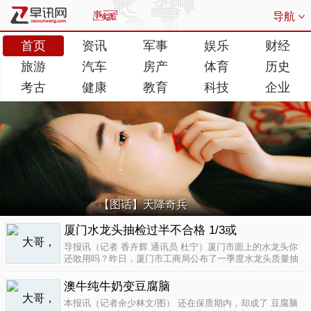
导航
首页
资讯
军事
娱乐
财经
旅游
汽车
房产
体育
历史
考古
健康
教育
科技
企业
【图话】天降奇兵
厦门水龙头抽检过半不合格 1/3或
导报讯（记者 香卉辉 通讯员 杜宁）厦门市面上的水龙头你
还敢用吗？昨日，厦门市工商局公布了一季度水龙头质量抽
检结果，发现不合格率超过了一半，而其中有近三分之一的
批次不合格原因是会产生剧毒。不合格率53.3%涉及多个品
澳牛纯牛奶变豆腐脑
牌据介绍，厦门市工商局今..
04-17
本报讯（记者余少林文/图） 还在保质期内，却成了 豆腐脑