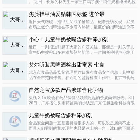
。 近日，长乐的林先生一家三口喝了澳牛纯牛奶相继出现拉
肚子症状。前日，纳闷的林先生拆开两盒纯牛奶发现，原来
纯牛奶并 不纯 ，呈凝固状，像酸奶。昨日上午，林先生向长
劣质指甲油爱贴韩国标签 进价最
乐工商局12315投..
04-16
近日天气转暖，指甲油又成了畅销品，记者走访发现，武汉
市场上低价指甲油在不少店内热销，最廉价的指甲油进价不
到一元钱，产品质量堪忧。三无 指甲油夜市生意好在汉口六
渡桥夜市上，不少摊位都有五颜六色的指甲油摆卖。 韩国进
小心！儿童牛奶被曝含多种添加剂
口指甲油只要9元，另一个韩国..
04-16
近日，一则报道引起了大家的广泛关注，那便是一则关于儿
童牛奶中被检出多种添加剂的新闻，一时间各种呼声不绝于
耳，有商家的解释，有专家的声明，更多的还是家长的恐
慌。 每天一斤奶，强壮中国人 ，到底让儿童强壮起来的是牛
艾尔听装黑啤酒检出甜蜜素 七食
奶，还是添加剂？超市中的儿童牛..
04-15
北京市食品药品监督管理局昨日发布食品安全信息，其中食
品在全市范围停售。在近期的监督检查工作中，北京市食药
监局发现 吉庆 牌黑胡椒粉等7种食品不合格。其中，广东蓝
带集团北京蓝宝酒业有限公司生产的 艾尔 听装黑啤酒，检出
自然之宝多款产品涉嫌含化学物
不得检出的甜蜜素。北京市..
04-12
央视 3 15 晚会在药品保健品领域泛起的余波尚未散去。3月
26日，广东省汕头市药监局初步认定广东亿超生物科技有限
公司以 鳕鱼肝油 替代 鱼油 生产销售相关糖果产品，其行为
已涉嫌构成生产销售伪劣产品罪，决定将案件移送汕头市公
儿童牛奶被曝含多种添加剂
安局依法查处。亿..
04-12
食品安全问题一直是困扰着很多人的，可以说是屡禁不止，
而且人们看到的和发现的也只是冰山的一角，冰山的下面还
隐藏着怎样的危机或许是人们不知道的，或许这是一个发展
中国家向发达国家进展的过程中的必经之路吧，但是，人们