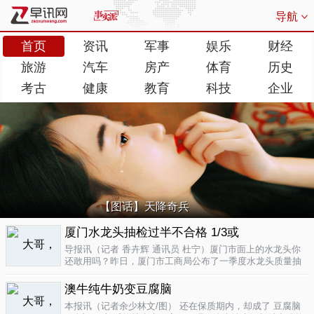
导航
首页
资讯
军事
娱乐
财经
旅游
汽车
房产
体育
历史
考古
健康
教育
科技
企业
【图话】天降奇兵
厦门水龙头抽检过半不合格 1/3或
导报讯（记者 香卉辉 通讯员 杜宁）厦门市面上的水龙头你
还敢用吗？昨日，厦门市工商局公布了一季度水龙头质量抽
检结果，发现不合格率超过了一半，而其中有近三分之一的
批次不合格原因是会产生剧毒。不合格率53.3%涉及多个品
澳牛纯牛奶变豆腐脑
牌据介绍，厦门市工商局今..
04-17
本报讯（记者余少林文/图） 还在保质期内，却成了 豆腐脑