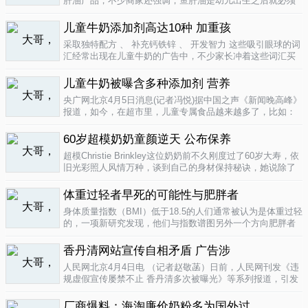
肝油产品，不少商家还强调，鱼肝油是幼儿出生之后就必须
补充的营养元素，适宜长期食用。很多家长也确实天天在给
孩子服用鱼肝油。而实际上，以食品身份出现的鱼肝油是药
儿童牛奶添加剂高达10种 加重孩
品，过量补充会对孩子产生伤害。在..
04-09
采取独特配方 、 补充钙铁锌 、 开发智力 这些吸引眼球的词
汇经常出现在儿童牛奶的广告中，不少家长冲着这些词汇买
给孩子喝。然而，儿童牛奶的添加剂比普通牛奶多，专家表
示，孩子应该尽量少喝。超市儿童牛奶添加剂高达10种昨
儿童牛奶被曝含多种添加剂 营养
天，重庆晨报记者在杨家坪..
04-09
央广网北京4月5日消息(记者冯悦)据中国之声《新闻晚高峰》
报道，如今，在超市里，儿童专属食品越来越多了，比如：
儿童酱油、儿童牛奶等等。在这其中，因为儿童牛奶的口感
非常独特，因此，备受孩子们和家长的喜爱。然而，一些营
60岁超模奶奶童颜逆天 公布保养
养专家指出，儿童牛奶比普通..
04-08
超模Christie Brinkley这位奶奶前不久刚度过了60岁大寿，依
旧光彩照人风情万种，谈到自己的身材保持秘诀，她说除了
每天都要进行大量锻炼，像举重，瑜珈，有氧运动和慢跑
外，从12岁开始她就是个素食主义者，早餐吃燕麦粥加果
体重过轻者早死的可能性与肥胖者
酱，午餐豆子..
04-05
身体质量指数（BMI）低于18.5的人们通常被认为是体重过轻
的，一项新研究发现，他们与指数谱图另外一个方向肥胖者
有着一样的早死风险。近来，专家们开始批评BMI作为一个
（如果是粗略的）整体健康指标的可靠性。这个测量值反映
香丹清网站宣传自相矛盾 广告涉
一个人的高度与重量的比..
04-05
人民网北京4月4日电 （记者赵敬菡）日前，人民网刊发《违
规虚假宣传屡禁不止 香丹清多次被曝光》等系列报道，引发
网友热议。近日，记者经过调查，发现香丹清牌珂妍胶囊的
官方销售网站存在备案信息不明、涉嫌违规发布广告、宣传
厂商爆料：海淘廉价奶粉多为国外过