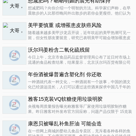
想减肥吗？晒晒明媚的晨光有助保持
要为这种发展付出一定的代价，尤其..
04-12
想减肥吗？向你介绍一个明智的方法。科学家们声称，在早
晨散步的人比那些晚间外出散步的若你会更瘦些。他们认为
明亮的晨光帮助人体时钟同步，然后帮助调节新陈代谢。美
国研究人员让54名男性和女性研究参与者在手腕上戴上监控
美甲要慎重 或增罹患皮肤癌风险
器，记录他们在一个星期内晒太阳..
04-10
随着越来越多美甲沙龙店开设，近年吹起的美甲热潮可见一
斑，但女性朋友要留意，研究已表明美甲可能会增加罹患皮
肤癌的风险！根据哥伦比亚广播公司 （CBS） 的报导，凝胶
美甲很受欢迎是因为它可以防止指甲断裂。但专家表示，美
沃尔玛姜粉含二氧化硫残留
甲过程中用以硬化凝胶的光疗..
04-10
今日上午，北京市食品药品监督管理局公布了近日对市场上
流通的食品检查结果，结果显示，北京沃尔玛百货有限公司
一分店销售的姜粉检出二氧化硫残留，北京麦啃玛超市的一
款小食品甜蜜素超标。二氧化硫在我国禁止用于姜粉这类食
年份酒被爆普遍含塑化剂 你还敢
物，据市食药监局食品安全专家介绍..
04-10
一种酒就代表一种文化，一种酒就有一个故事，中国的酒文
化已经源远流长，人们可以通过这些酒来探求中国几千年的
文化的发展，我想着也是至今为什么人人都知道喝酒对健康
有害又不能完全戒掉的原因，因为酒已经不只是一种可以喝
雅客15克装VQ软糖使用垃圾明胶
的饮品那么简单，就像茶一样有很厚..
04-10
央视每周质量报告曝光称雅客等厂家使用垃圾明胶制作糖
果。昨日雅客对外发布官方回应称，问题产品仅限于 15克装
VQ软糖 ，原料所用明胶乃嘉利达方面提供，目前雅客已停止
生产该产品，并将嘉利达明胶原料全部封存。对已上市流通
康恩贝被曝乱补鱼肝油 可能会造
产品，雅客表示已于3月15..
04-09
在一些网上商城的婴幼儿食品专卖区，充斥着各种各样的鱼