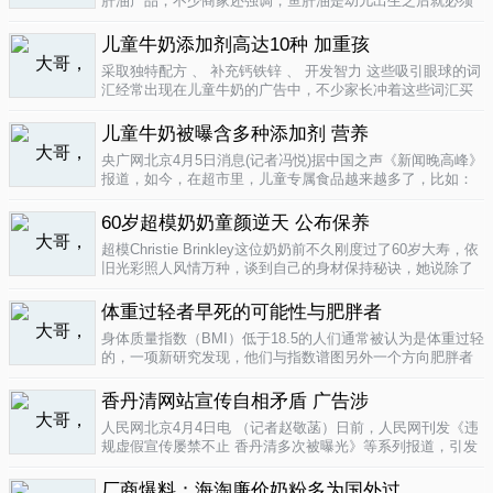
肝油产品，不少商家还强调，鱼肝油是幼儿出生之后就必须
补充的营养元素，适宜长期食用。很多家长也确实天天在给
孩子服用鱼肝油。而实际上，以食品身份出现的鱼肝油是药
儿童牛奶添加剂高达10种 加重孩
品，过量补充会对孩子产生伤害。在..
04-09
采取独特配方 、 补充钙铁锌 、 开发智力 这些吸引眼球的词
汇经常出现在儿童牛奶的广告中，不少家长冲着这些词汇买
给孩子喝。然而，儿童牛奶的添加剂比普通牛奶多，专家表
示，孩子应该尽量少喝。超市儿童牛奶添加剂高达10种昨
儿童牛奶被曝含多种添加剂 营养
天，重庆晨报记者在杨家坪..
04-09
央广网北京4月5日消息(记者冯悦)据中国之声《新闻晚高峰》
报道，如今，在超市里，儿童专属食品越来越多了，比如：
儿童酱油、儿童牛奶等等。在这其中，因为儿童牛奶的口感
非常独特，因此，备受孩子们和家长的喜爱。然而，一些营
60岁超模奶奶童颜逆天 公布保养
养专家指出，儿童牛奶比普通..
04-08
超模Christie Brinkley这位奶奶前不久刚度过了60岁大寿，依
旧光彩照人风情万种，谈到自己的身材保持秘诀，她说除了
每天都要进行大量锻炼，像举重，瑜珈，有氧运动和慢跑
外，从12岁开始她就是个素食主义者，早餐吃燕麦粥加果
体重过轻者早死的可能性与肥胖者
酱，午餐豆子..
04-05
身体质量指数（BMI）低于18.5的人们通常被认为是体重过轻
的，一项新研究发现，他们与指数谱图另外一个方向肥胖者
有着一样的早死风险。近来，专家们开始批评BMI作为一个
（如果是粗略的）整体健康指标的可靠性。这个测量值反映
香丹清网站宣传自相矛盾 广告涉
一个人的高度与重量的比..
04-05
人民网北京4月4日电 （记者赵敬菡）日前，人民网刊发《违
规虚假宣传屡禁不止 香丹清多次被曝光》等系列报道，引发
网友热议。近日，记者经过调查，发现香丹清牌珂妍胶囊的
官方销售网站存在备案信息不明、涉嫌违规发布广告、宣传
厂商爆料：海淘廉价奶粉多为国外过