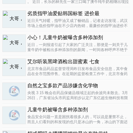
。 近日，长乐的林先生一家三口喝了澳牛纯牛奶相继出现拉
肚子症状。前日，纳闷的林先生拆开两盒纯牛奶发现，原来
纯牛奶并 不纯 ，呈凝固状，像酸奶。昨日上午，林先生向长
劣质指甲油爱贴韩国标签 进价最
乐工商局12315投..
04-16
近日天气转暖，指甲油又成了畅销品，记者走访发现，武汉
市场上低价指甲油在不少店内热销，最廉价的指甲油进价不
到一元钱，产品质量堪忧。三无 指甲油夜市生意好在汉口六
渡桥夜市上，不少摊位都有五颜六色的指甲油摆卖。 韩国进
小心！儿童牛奶被曝含多种添加剂
口指甲油只要9元，另一个韩国..
04-16
近日，一则报道引起了大家的广泛关注，那便是一则关于儿
童牛奶中被检出多种添加剂的新闻，一时间各种呼声不绝于
耳，有商家的解释，有专家的声明，更多的还是家长的恐
慌。 每天一斤奶，强壮中国人 ，到底让儿童强壮起来的是牛
艾尔听装黑啤酒检出甜蜜素 七食
奶，还是添加剂？超市中的儿童牛..
04-15
北京市食品药品监督管理局昨日发布食品安全信息，其中食
品在全市范围停售。在近期的监督检查工作中，北京市食药
监局发现 吉庆 牌黑胡椒粉等7种食品不合格。其中，广东蓝
带集团北京蓝宝酒业有限公司生产的 艾尔 听装黑啤酒，检出
自然之宝多款产品涉嫌含化学物
不得检出的甜蜜素。北京市..
04-12
央视 3 15 晚会在药品保健品领域泛起的余波尚未散去。3月
26日，广东省汕头市药监局初步认定广东亿超生物科技有限
公司以 鳕鱼肝油 替代 鱼油 生产销售相关糖果产品，其行为
已涉嫌构成生产销售伪劣产品罪，决定将案件移送汕头市公
儿童牛奶被曝含多种添加剂
安局依法查处。亿..
04-12
食品安全问题一直是困扰着很多人的，可以说是屡禁不止，
而且人们看到的和发现的也只是冰山的一角，冰山的下面还
隐藏着怎样的危机或许是人们不知道的，或许这是一个发展
中国家向发达国家进展的过程中的必经之路吧，但是，人们