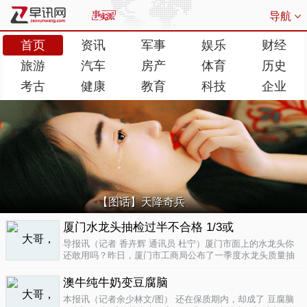
导航
首页
资讯
军事
娱乐
财经
旅游
汽车
房产
体育
历史
考古
健康
教育
科技
企业
【图话】天降奇兵
厦门水龙头抽检过半不合格 1/3或
导报讯（记者 香卉辉 通讯员 杜宁）厦门市面上的水龙头你
还敢用吗？昨日，厦门市工商局公布了一季度水龙头质量抽
检结果，发现不合格率超过了一半，而其中有近三分之一的
批次不合格原因是会产生剧毒。不合格率53.3%涉及多个品
澳牛纯牛奶变豆腐脑
牌据介绍，厦门市工商局今..
04-17
本报讯（记者余少林文/图） 还在保质期内，却成了 豆腐脑