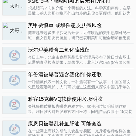
想减肥吗？晒晒明媚的晨光有助保持
要为这种发展付出一定的代价，尤其..
04-12
想减肥吗？向你介绍一个明智的方法。科学家们声称，在早
晨散步的人比那些晚间外出散步的若你会更瘦些。他们认为
明亮的晨光帮助人体时钟同步，然后帮助调节新陈代谢。美
国研究人员让54名男性和女性研究参与者在手腕上戴上监控
美甲要慎重 或增罹患皮肤癌风险
器，记录他们在一个星期内晒太阳..
04-10
随着越来越多美甲沙龙店开设，近年吹起的美甲热潮可见一
斑，但女性朋友要留意，研究已表明美甲可能会增加罹患皮
肤癌的风险！根据哥伦比亚广播公司 （CBS） 的报导，凝胶
美甲很受欢迎是因为它可以防止指甲断裂。但专家表示，美
沃尔玛姜粉含二氧化硫残留
甲过程中用以硬化凝胶的光疗..
04-10
今日上午，北京市食品药品监督管理局公布了近日对市场上
流通的食品检查结果，结果显示，北京沃尔玛百货有限公司
一分店销售的姜粉检出二氧化硫残留，北京麦啃玛超市的一
款小食品甜蜜素超标。二氧化硫在我国禁止用于姜粉这类食
年份酒被爆普遍含塑化剂 你还敢
物，据市食药监局食品安全专家介绍..
04-10
一种酒就代表一种文化，一种酒就有一个故事，中国的酒文
化已经源远流长，人们可以通过这些酒来探求中国几千年的
文化的发展，我想着也是至今为什么人人都知道喝酒对健康
有害又不能完全戒掉的原因，因为酒已经不只是一种可以喝
雅客15克装VQ软糖使用垃圾明胶
的饮品那么简单，就像茶一样有很厚..
04-10
央视每周质量报告曝光称雅客等厂家使用垃圾明胶制作糖
果。昨日雅客对外发布官方回应称，问题产品仅限于 15克装
VQ软糖 ，原料所用明胶乃嘉利达方面提供，目前雅客已停止
生产该产品，并将嘉利达明胶原料全部封存。对已上市流通
康恩贝被曝乱补鱼肝油 可能会造
产品，雅客表示已于3月15..
04-09
在一些网上商城的婴幼儿食品专卖区，充斥着各种各样的鱼