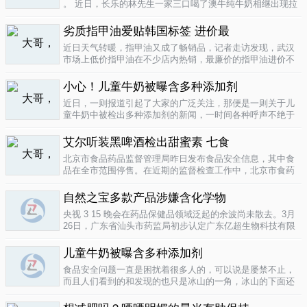
。 近日，长乐的林先生一家三口喝了澳牛纯牛奶相继出现拉
肚子症状。前日，纳闷的林先生拆开两盒纯牛奶发现，原来
纯牛奶并 不纯 ，呈凝固状，像酸奶。昨日上午，林先生向长
劣质指甲油爱贴韩国标签 进价最
乐工商局12315投..
04-16
近日天气转暖，指甲油又成了畅销品，记者走访发现，武汉
市场上低价指甲油在不少店内热销，最廉价的指甲油进价不
到一元钱，产品质量堪忧。三无 指甲油夜市生意好在汉口六
渡桥夜市上，不少摊位都有五颜六色的指甲油摆卖。 韩国进
小心！儿童牛奶被曝含多种添加剂
口指甲油只要9元，另一个韩国..
04-16
近日，一则报道引起了大家的广泛关注，那便是一则关于儿
童牛奶中被检出多种添加剂的新闻，一时间各种呼声不绝于
耳，有商家的解释，有专家的声明，更多的还是家长的恐
慌。 每天一斤奶，强壮中国人 ，到底让儿童强壮起来的是牛
艾尔听装黑啤酒检出甜蜜素 七食
奶，还是添加剂？超市中的儿童牛..
04-15
北京市食品药品监督管理局昨日发布食品安全信息，其中食
品在全市范围停售。在近期的监督检查工作中，北京市食药
监局发现 吉庆 牌黑胡椒粉等7种食品不合格。其中，广东蓝
带集团北京蓝宝酒业有限公司生产的 艾尔 听装黑啤酒，检出
自然之宝多款产品涉嫌含化学物
不得检出的甜蜜素。北京市..
04-12
央视 3 15 晚会在药品保健品领域泛起的余波尚未散去。3月
26日，广东省汕头市药监局初步认定广东亿超生物科技有限
公司以 鳕鱼肝油 替代 鱼油 生产销售相关糖果产品，其行为
已涉嫌构成生产销售伪劣产品罪，决定将案件移送汕头市公
儿童牛奶被曝含多种添加剂
安局依法查处。亿..
04-12
食品安全问题一直是困扰着很多人的，可以说是屡禁不止，
而且人们看到的和发现的也只是冰山的一角，冰山的下面还
隐藏着怎样的危机或许是人们不知道的，或许这是一个发展
中国家向发达国家进展的过程中的必经之路吧，但是，人们