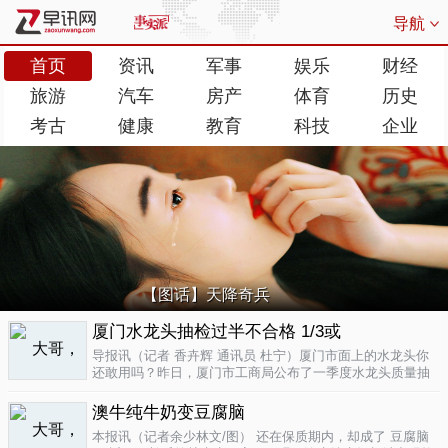
导航
首页
资讯
军事
娱乐
财经
旅游
汽车
房产
体育
历史
考古
健康
教育
科技
企业
【图话】天降奇兵
厦门水龙头抽检过半不合格 1/3或
导报讯（记者 香卉辉 通讯员 杜宁）厦门市面上的水龙头你
还敢用吗？昨日，厦门市工商局公布了一季度水龙头质量抽
检结果，发现不合格率超过了一半，而其中有近三分之一的
批次不合格原因是会产生剧毒。不合格率53.3%涉及多个品
澳牛纯牛奶变豆腐脑
牌据介绍，厦门市工商局今..
04-17
本报讯（记者余少林文/图） 还在保质期内，却成了 豆腐脑