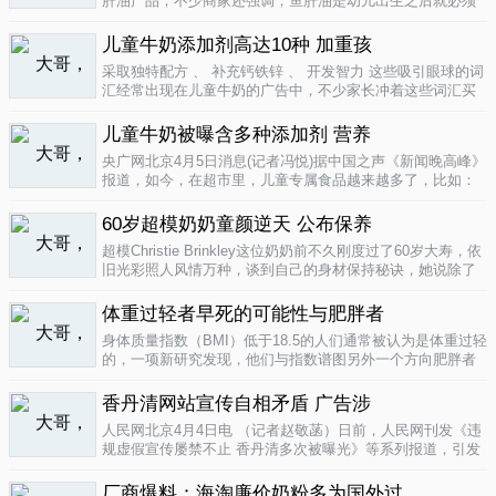
肝油产品，不少商家还强调，鱼肝油是幼儿出生之后就必须
补充的营养元素，适宜长期食用。很多家长也确实天天在给
孩子服用鱼肝油。而实际上，以食品身份出现的鱼肝油是药
儿童牛奶添加剂高达10种 加重孩
品，过量补充会对孩子产生伤害。在..
04-09
采取独特配方 、 补充钙铁锌 、 开发智力 这些吸引眼球的词
汇经常出现在儿童牛奶的广告中，不少家长冲着这些词汇买
给孩子喝。然而，儿童牛奶的添加剂比普通牛奶多，专家表
示，孩子应该尽量少喝。超市儿童牛奶添加剂高达10种昨
儿童牛奶被曝含多种添加剂 营养
天，重庆晨报记者在杨家坪..
04-09
央广网北京4月5日消息(记者冯悦)据中国之声《新闻晚高峰》
报道，如今，在超市里，儿童专属食品越来越多了，比如：
儿童酱油、儿童牛奶等等。在这其中，因为儿童牛奶的口感
非常独特，因此，备受孩子们和家长的喜爱。然而，一些营
60岁超模奶奶童颜逆天 公布保养
养专家指出，儿童牛奶比普通..
04-08
超模Christie Brinkley这位奶奶前不久刚度过了60岁大寿，依
旧光彩照人风情万种，谈到自己的身材保持秘诀，她说除了
每天都要进行大量锻炼，像举重，瑜珈，有氧运动和慢跑
外，从12岁开始她就是个素食主义者，早餐吃燕麦粥加果
体重过轻者早死的可能性与肥胖者
酱，午餐豆子..
04-05
身体质量指数（BMI）低于18.5的人们通常被认为是体重过轻
的，一项新研究发现，他们与指数谱图另外一个方向肥胖者
有着一样的早死风险。近来，专家们开始批评BMI作为一个
（如果是粗略的）整体健康指标的可靠性。这个测量值反映
香丹清网站宣传自相矛盾 广告涉
一个人的高度与重量的比..
04-05
人民网北京4月4日电 （记者赵敬菡）日前，人民网刊发《违
规虚假宣传屡禁不止 香丹清多次被曝光》等系列报道，引发
网友热议。近日，记者经过调查，发现香丹清牌珂妍胶囊的
官方销售网站存在备案信息不明、涉嫌违规发布广告、宣传
厂商爆料：海淘廉价奶粉多为国外过