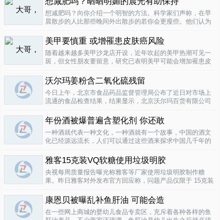
想减肥吗？晒晒明媚的晨光有助保持
要为这种发展付出一定的代价，尤其..
04-12
想减肥吗？向你介绍一个明智的方法。科学家们声称，在早
晨散步的人比那些晚间外出散步的若你会更瘦些。他们认为
明亮的晨光帮助人体时钟同步，然后帮助调节新陈代谢。美
国研究人员让54名男性和女性研究参与者在手腕上戴上监控
美甲要慎重 或增罹患皮肤癌风险
器，记录他们在一个星期内晒太阳..
04-10
随着越来越多美甲沙龙店开设，近年吹起的美甲热潮可见一
斑，但女性朋友要留意，研究已表明美甲可能会增加罹患皮
肤癌的风险！根据哥伦比亚广播公司 （CBS） 的报导，凝胶
美甲很受欢迎是因为它可以防止指甲断裂。但专家表示，美
沃尔玛姜粉含二氧化硫残留
甲过程中用以硬化凝胶的光疗..
04-10
今日上午，北京市食品药品监督管理局公布了近日对市场上
流通的食品检查结果，结果显示，北京沃尔玛百货有限公司
一分店销售的姜粉检出二氧化硫残留，北京麦啃玛超市的一
款小食品甜蜜素超标。二氧化硫在我国禁止用于姜粉这类食
年份酒被爆普遍含塑化剂 你还敢
物，据市食药监局食品安全专家介绍..
04-10
一种酒就代表一种文化，一种酒就有一个故事，中国的酒文
化已经源远流长，人们可以通过这些酒来探求中国几千年的
文化的发展，我想着也是至今为什么人人都知道喝酒对健康
有害又不能完全戒掉的原因，因为酒已经不只是一种可以喝
雅客15克装VQ软糖使用垃圾明胶
的饮品那么简单，就像茶一样有很厚..
04-10
央视每周质量报告曝光称雅客等厂家使用垃圾明胶制作糖
果。昨日雅客对外发布官方回应称，问题产品仅限于 15克装
VQ软糖 ，原料所用明胶乃嘉利达方面提供，目前雅客已停止
生产该产品，并将嘉利达明胶原料全部封存。对已上市流通
康恩贝被曝乱补鱼肝油 可能会造
产品，雅客表示已于3月15..
04-09
在一些网上商城的婴幼儿食品专卖区，充斥着各种各样的鱼