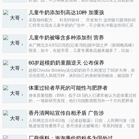
肝油产品，不少商家还强调，鱼肝油是幼儿出生之后就必须
补充的营养元素，适宜长期食用。很多家长也确实天天在给
孩子服用鱼肝油。而实际上，以食品身份出现的鱼肝油是药
儿童牛奶添加剂高达10种 加重孩
品，过量补充会对孩子产生伤害。在..
04-09
采取独特配方 、 补充钙铁锌 、 开发智力 这些吸引眼球的词
汇经常出现在儿童牛奶的广告中，不少家长冲着这些词汇买
给孩子喝。然而，儿童牛奶的添加剂比普通牛奶多，专家表
示，孩子应该尽量少喝。超市儿童牛奶添加剂高达10种昨
儿童牛奶被曝含多种添加剂 营养
天，重庆晨报记者在杨家坪..
04-09
央广网北京4月5日消息(记者冯悦)据中国之声《新闻晚高峰》
报道，如今，在超市里，儿童专属食品越来越多了，比如：
儿童酱油、儿童牛奶等等。在这其中，因为儿童牛奶的口感
非常独特，因此，备受孩子们和家长的喜爱。然而，一些营
60岁超模奶奶童颜逆天 公布保养
养专家指出，儿童牛奶比普通..
04-08
超模Christie Brinkley这位奶奶前不久刚度过了60岁大寿，依
旧光彩照人风情万种，谈到自己的身材保持秘诀，她说除了
每天都要进行大量锻炼，像举重，瑜珈，有氧运动和慢跑
外，从12岁开始她就是个素食主义者，早餐吃燕麦粥加果
体重过轻者早死的可能性与肥胖者
酱，午餐豆子..
04-05
身体质量指数（BMI）低于18.5的人们通常被认为是体重过轻
的，一项新研究发现，他们与指数谱图另外一个方向肥胖者
有着一样的早死风险。近来，专家们开始批评BMI作为一个
（如果是粗略的）整体健康指标的可靠性。这个测量值反映
香丹清网站宣传自相矛盾 广告涉
一个人的高度与重量的比..
04-05
人民网北京4月4日电 （记者赵敬菡）日前，人民网刊发《违
规虚假宣传屡禁不止 香丹清多次被曝光》等系列报道，引发
网友热议。近日，记者经过调查，发现香丹清牌珂妍胶囊的
官方销售网站存在备案信息不明、涉嫌违规发布广告、宣传
厂商爆料：海淘廉价奶粉多为国外过