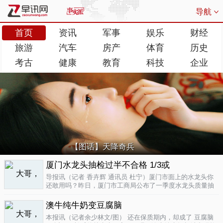
导航
首页
资讯
军事
娱乐
财经
旅游
汽车
房产
体育
历史
考古
健康
教育
科技
企业
【图话】天降奇兵
厦门水龙头抽检过半不合格 1/3或
导报讯（记者 香卉辉 通讯员 杜宁）厦门市面上的水龙头你
还敢用吗？昨日，厦门市工商局公布了一季度水龙头质量抽
检结果，发现不合格率超过了一半，而其中有近三分之一的
批次不合格原因是会产生剧毒。不合格率53.3%涉及多个品
澳牛纯牛奶变豆腐脑
牌据介绍，厦门市工商局今..
04-17
本报讯（记者余少林文/图） 还在保质期内，却成了 豆腐脑