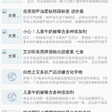
。 近日，长乐的林先生一家三口喝了澳牛纯牛奶相继出现拉
肚子症状。前日，纳闷的林先生拆开两盒纯牛奶发现，原来
纯牛奶并 不纯 ，呈凝固状，像酸奶。昨日上午，林先生向长
劣质指甲油爱贴韩国标签 进价最
乐工商局12315投..
04-16
近日天气转暖，指甲油又成了畅销品，记者走访发现，武汉
市场上低价指甲油在不少店内热销，最廉价的指甲油进价不
到一元钱，产品质量堪忧。三无 指甲油夜市生意好在汉口六
渡桥夜市上，不少摊位都有五颜六色的指甲油摆卖。 韩国进
小心！儿童牛奶被曝含多种添加剂
口指甲油只要9元，另一个韩国..
04-16
近日，一则报道引起了大家的广泛关注，那便是一则关于儿
童牛奶中被检出多种添加剂的新闻，一时间各种呼声不绝于
耳，有商家的解释，有专家的声明，更多的还是家长的恐
慌。 每天一斤奶，强壮中国人 ，到底让儿童强壮起来的是牛
艾尔听装黑啤酒检出甜蜜素 七食
奶，还是添加剂？超市中的儿童牛..
04-15
北京市食品药品监督管理局昨日发布食品安全信息，其中食
品在全市范围停售。在近期的监督检查工作中，北京市食药
监局发现 吉庆 牌黑胡椒粉等7种食品不合格。其中，广东蓝
带集团北京蓝宝酒业有限公司生产的 艾尔 听装黑啤酒，检出
自然之宝多款产品涉嫌含化学物
不得检出的甜蜜素。北京市..
04-12
央视 3 15 晚会在药品保健品领域泛起的余波尚未散去。3月
26日，广东省汕头市药监局初步认定广东亿超生物科技有限
公司以 鳕鱼肝油 替代 鱼油 生产销售相关糖果产品，其行为
已涉嫌构成生产销售伪劣产品罪，决定将案件移送汕头市公
儿童牛奶被曝含多种添加剂
安局依法查处。亿..
04-12
食品安全问题一直是困扰着很多人的，可以说是屡禁不止，
而且人们看到的和发现的也只是冰山的一角，冰山的下面还
隐藏着怎样的危机或许是人们不知道的，或许这是一个发展
中国家向发达国家进展的过程中的必经之路吧，但是，人们