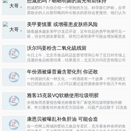
想减肥吗？晒晒明媚的晨光有助保持
要为这种发展付出一定的代价，尤其..
04-12
想减肥吗？向你介绍一个明智的方法。科学家们声称，在早
晨散步的人比那些晚间外出散步的若你会更瘦些。他们认为
明亮的晨光帮助人体时钟同步，然后帮助调节新陈代谢。美
国研究人员让54名男性和女性研究参与者在手腕上戴上监控
美甲要慎重 或增罹患皮肤癌风险
器，记录他们在一个星期内晒太阳..
04-10
随着越来越多美甲沙龙店开设，近年吹起的美甲热潮可见一
斑，但女性朋友要留意，研究已表明美甲可能会增加罹患皮
肤癌的风险！根据哥伦比亚广播公司 （CBS） 的报导，凝胶
美甲很受欢迎是因为它可以防止指甲断裂。但专家表示，美
沃尔玛姜粉含二氧化硫残留
甲过程中用以硬化凝胶的光疗..
04-10
今日上午，北京市食品药品监督管理局公布了近日对市场上
流通的食品检查结果，结果显示，北京沃尔玛百货有限公司
一分店销售的姜粉检出二氧化硫残留，北京麦啃玛超市的一
款小食品甜蜜素超标。二氧化硫在我国禁止用于姜粉这类食
年份酒被爆普遍含塑化剂 你还敢
物，据市食药监局食品安全专家介绍..
04-10
一种酒就代表一种文化，一种酒就有一个故事，中国的酒文
化已经源远流长，人们可以通过这些酒来探求中国几千年的
文化的发展，我想着也是至今为什么人人都知道喝酒对健康
有害又不能完全戒掉的原因，因为酒已经不只是一种可以喝
雅客15克装VQ软糖使用垃圾明胶
的饮品那么简单，就像茶一样有很厚..
04-10
央视每周质量报告曝光称雅客等厂家使用垃圾明胶制作糖
果。昨日雅客对外发布官方回应称，问题产品仅限于 15克装
VQ软糖 ，原料所用明胶乃嘉利达方面提供，目前雅客已停止
生产该产品，并将嘉利达明胶原料全部封存。对已上市流通
康恩贝被曝乱补鱼肝油 可能会造
产品，雅客表示已于3月15..
04-09
在一些网上商城的婴幼儿食品专卖区，充斥着各种各样的鱼