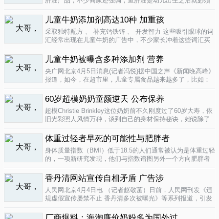
肝油产品，不少商家还强调，鱼肝油是幼儿出生之后就必须
补充的营养元素，适宜长期食用。很多家长也确实天天在给
孩子服用鱼肝油。而实际上，以食品身份出现的鱼肝油是药
儿童牛奶添加剂高达10种 加重孩
品，过量补充会对孩子产生伤害。在..
04-09
采取独特配方 、 补充钙铁锌 、 开发智力 这些吸引眼球的词
汇经常出现在儿童牛奶的广告中，不少家长冲着这些词汇买
给孩子喝。然而，儿童牛奶的添加剂比普通牛奶多，专家表
示，孩子应该尽量少喝。超市儿童牛奶添加剂高达10种昨
儿童牛奶被曝含多种添加剂 营养
天，重庆晨报记者在杨家坪..
04-09
央广网北京4月5日消息(记者冯悦)据中国之声《新闻晚高峰》
报道，如今，在超市里，儿童专属食品越来越多了，比如：
儿童酱油、儿童牛奶等等。在这其中，因为儿童牛奶的口感
非常独特，因此，备受孩子们和家长的喜爱。然而，一些营
60岁超模奶奶童颜逆天 公布保养
养专家指出，儿童牛奶比普通..
04-08
超模Christie Brinkley这位奶奶前不久刚度过了60岁大寿，依
旧光彩照人风情万种，谈到自己的身材保持秘诀，她说除了
每天都要进行大量锻炼，像举重，瑜珈，有氧运动和慢跑
外，从12岁开始她就是个素食主义者，早餐吃燕麦粥加果
体重过轻者早死的可能性与肥胖者
酱，午餐豆子..
04-05
身体质量指数（BMI）低于18.5的人们通常被认为是体重过轻
的，一项新研究发现，他们与指数谱图另外一个方向肥胖者
有着一样的早死风险。近来，专家们开始批评BMI作为一个
（如果是粗略的）整体健康指标的可靠性。这个测量值反映
香丹清网站宣传自相矛盾 广告涉
一个人的高度与重量的比..
04-05
人民网北京4月4日电 （记者赵敬菡）日前，人民网刊发《违
规虚假宣传屡禁不止 香丹清多次被曝光》等系列报道，引发
网友热议。近日，记者经过调查，发现香丹清牌珂妍胶囊的
官方销售网站存在备案信息不明、涉嫌违规发布广告、宣传
厂商爆料：海淘廉价奶粉多为国外过