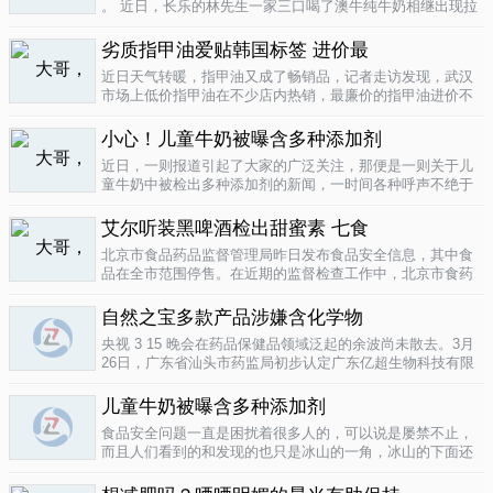
。 近日，长乐的林先生一家三口喝了澳牛纯牛奶相继出现拉
肚子症状。前日，纳闷的林先生拆开两盒纯牛奶发现，原来
纯牛奶并 不纯 ，呈凝固状，像酸奶。昨日上午，林先生向长
劣质指甲油爱贴韩国标签 进价最
乐工商局12315投..
04-16
近日天气转暖，指甲油又成了畅销品，记者走访发现，武汉
市场上低价指甲油在不少店内热销，最廉价的指甲油进价不
到一元钱，产品质量堪忧。三无 指甲油夜市生意好在汉口六
渡桥夜市上，不少摊位都有五颜六色的指甲油摆卖。 韩国进
小心！儿童牛奶被曝含多种添加剂
口指甲油只要9元，另一个韩国..
04-16
近日，一则报道引起了大家的广泛关注，那便是一则关于儿
童牛奶中被检出多种添加剂的新闻，一时间各种呼声不绝于
耳，有商家的解释，有专家的声明，更多的还是家长的恐
慌。 每天一斤奶，强壮中国人 ，到底让儿童强壮起来的是牛
艾尔听装黑啤酒检出甜蜜素 七食
奶，还是添加剂？超市中的儿童牛..
04-15
北京市食品药品监督管理局昨日发布食品安全信息，其中食
品在全市范围停售。在近期的监督检查工作中，北京市食药
监局发现 吉庆 牌黑胡椒粉等7种食品不合格。其中，广东蓝
带集团北京蓝宝酒业有限公司生产的 艾尔 听装黑啤酒，检出
自然之宝多款产品涉嫌含化学物
不得检出的甜蜜素。北京市..
04-12
央视 3 15 晚会在药品保健品领域泛起的余波尚未散去。3月
26日，广东省汕头市药监局初步认定广东亿超生物科技有限
公司以 鳕鱼肝油 替代 鱼油 生产销售相关糖果产品，其行为
已涉嫌构成生产销售伪劣产品罪，决定将案件移送汕头市公
儿童牛奶被曝含多种添加剂
安局依法查处。亿..
04-12
食品安全问题一直是困扰着很多人的，可以说是屡禁不止，
而且人们看到的和发现的也只是冰山的一角，冰山的下面还
隐藏着怎样的危机或许是人们不知道的，或许这是一个发展
中国家向发达国家进展的过程中的必经之路吧，但是，人们