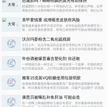
想减肥吗？晒晒明媚的晨光有助保持
要为这种发展付出一定的代价，尤其..
04-12
想减肥吗？向你介绍一个明智的方法。科学家们声称，在早
晨散步的人比那些晚间外出散步的若你会更瘦些。他们认为
明亮的晨光帮助人体时钟同步，然后帮助调节新陈代谢。美
国研究人员让54名男性和女性研究参与者在手腕上戴上监控
美甲要慎重 或增罹患皮肤癌风险
器，记录他们在一个星期内晒太阳..
04-10
随着越来越多美甲沙龙店开设，近年吹起的美甲热潮可见一
斑，但女性朋友要留意，研究已表明美甲可能会增加罹患皮
肤癌的风险！根据哥伦比亚广播公司 （CBS） 的报导，凝胶
美甲很受欢迎是因为它可以防止指甲断裂。但专家表示，美
沃尔玛姜粉含二氧化硫残留
甲过程中用以硬化凝胶的光疗..
04-10
今日上午，北京市食品药品监督管理局公布了近日对市场上
流通的食品检查结果，结果显示，北京沃尔玛百货有限公司
一分店销售的姜粉检出二氧化硫残留，北京麦啃玛超市的一
款小食品甜蜜素超标。二氧化硫在我国禁止用于姜粉这类食
年份酒被爆普遍含塑化剂 你还敢
物，据市食药监局食品安全专家介绍..
04-10
一种酒就代表一种文化，一种酒就有一个故事，中国的酒文
化已经源远流长，人们可以通过这些酒来探求中国几千年的
文化的发展，我想着也是至今为什么人人都知道喝酒对健康
有害又不能完全戒掉的原因，因为酒已经不只是一种可以喝
雅客15克装VQ软糖使用垃圾明胶
的饮品那么简单，就像茶一样有很厚..
04-10
央视每周质量报告曝光称雅客等厂家使用垃圾明胶制作糖
果。昨日雅客对外发布官方回应称，问题产品仅限于 15克装
VQ软糖 ，原料所用明胶乃嘉利达方面提供，目前雅客已停止
生产该产品，并将嘉利达明胶原料全部封存。对已上市流通
康恩贝被曝乱补鱼肝油 可能会造
产品，雅客表示已于3月15..
04-09
在一些网上商城的婴幼儿食品专卖区，充斥着各种各样的鱼