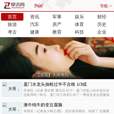
导航
首页
资讯
军事
娱乐
财经
旅游
汽车
房产
体育
历史
考古
健康
教育
科技
企业
【图话】天降奇兵
厦门水龙头抽检过半不合格 1/3或
导报讯（记者 香卉辉 通讯员 杜宁）厦门市面上的水龙头你
还敢用吗？昨日，厦门市工商局公布了一季度水龙头质量抽
检结果，发现不合格率超过了一半，而其中有近三分之一的
批次不合格原因是会产生剧毒。不合格率53.3%涉及多个品
澳牛纯牛奶变豆腐脑
牌据介绍，厦门市工商局今..
04-17
本报讯（记者余少林文/图） 还在保质期内，却成了 豆腐脑