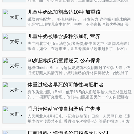
肝油产品，不少商家还强调，鱼肝油是幼儿出生之后就必须
补充的营养元素，适宜长期食用。很多家长也确实天天在给
孩子服用鱼肝油。而实际上，以食品身份出现的鱼肝油是药
儿童牛奶添加剂高达10种 加重孩
品，过量补充会对孩子产生伤害。在..
04-09
采取独特配方 、 补充钙铁锌 、 开发智力 这些吸引眼球的词
汇经常出现在儿童牛奶的广告中，不少家长冲着这些词汇买
给孩子喝。然而，儿童牛奶的添加剂比普通牛奶多，专家表
示，孩子应该尽量少喝。超市儿童牛奶添加剂高达10种昨
儿童牛奶被曝含多种添加剂 营养
天，重庆晨报记者在杨家坪..
04-09
央广网北京4月5日消息(记者冯悦)据中国之声《新闻晚高峰》
报道，如今，在超市里，儿童专属食品越来越多了，比如：
儿童酱油、儿童牛奶等等。在这其中，因为儿童牛奶的口感
非常独特，因此，备受孩子们和家长的喜爱。然而，一些营
60岁超模奶奶童颜逆天 公布保养
养专家指出，儿童牛奶比普通..
04-08
超模Christie Brinkley这位奶奶前不久刚度过了60岁大寿，依
旧光彩照人风情万种，谈到自己的身材保持秘诀，她说除了
每天都要进行大量锻炼，像举重，瑜珈，有氧运动和慢跑
外，从12岁开始她就是个素食主义者，早餐吃燕麦粥加果
体重过轻者早死的可能性与肥胖者
酱，午餐豆子..
04-05
身体质量指数（BMI）低于18.5的人们通常被认为是体重过轻
的，一项新研究发现，他们与指数谱图另外一个方向肥胖者
有着一样的早死风险。近来，专家们开始批评BMI作为一个
（如果是粗略的）整体健康指标的可靠性。这个测量值反映
香丹清网站宣传自相矛盾 广告涉
一个人的高度与重量的比..
04-05
人民网北京4月4日电 （记者赵敬菡）日前，人民网刊发《违
规虚假宣传屡禁不止 香丹清多次被曝光》等系列报道，引发
网友热议。近日，记者经过调查，发现香丹清牌珂妍胶囊的
官方销售网站存在备案信息不明、涉嫌违规发布广告、宣传
厂商爆料：海淘廉价奶粉多为国外过