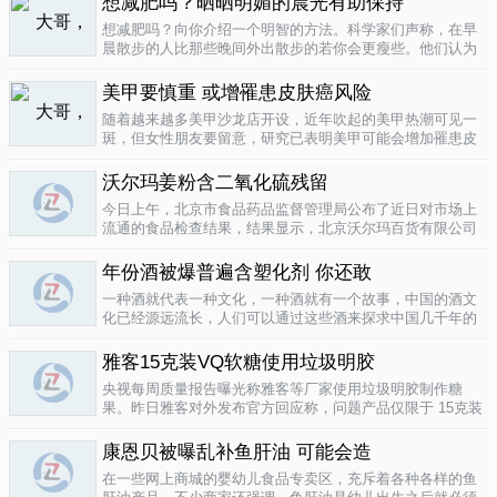
想减肥吗？晒晒明媚的晨光有助保持
要为这种发展付出一定的代价，尤其..
04-12
想减肥吗？向你介绍一个明智的方法。科学家们声称，在早
晨散步的人比那些晚间外出散步的若你会更瘦些。他们认为
明亮的晨光帮助人体时钟同步，然后帮助调节新陈代谢。美
国研究人员让54名男性和女性研究参与者在手腕上戴上监控
美甲要慎重 或增罹患皮肤癌风险
器，记录他们在一个星期内晒太阳..
04-10
随着越来越多美甲沙龙店开设，近年吹起的美甲热潮可见一
斑，但女性朋友要留意，研究已表明美甲可能会增加罹患皮
肤癌的风险！根据哥伦比亚广播公司 （CBS） 的报导，凝胶
美甲很受欢迎是因为它可以防止指甲断裂。但专家表示，美
沃尔玛姜粉含二氧化硫残留
甲过程中用以硬化凝胶的光疗..
04-10
今日上午，北京市食品药品监督管理局公布了近日对市场上
流通的食品检查结果，结果显示，北京沃尔玛百货有限公司
一分店销售的姜粉检出二氧化硫残留，北京麦啃玛超市的一
款小食品甜蜜素超标。二氧化硫在我国禁止用于姜粉这类食
年份酒被爆普遍含塑化剂 你还敢
物，据市食药监局食品安全专家介绍..
04-10
一种酒就代表一种文化，一种酒就有一个故事，中国的酒文
化已经源远流长，人们可以通过这些酒来探求中国几千年的
文化的发展，我想着也是至今为什么人人都知道喝酒对健康
有害又不能完全戒掉的原因，因为酒已经不只是一种可以喝
雅客15克装VQ软糖使用垃圾明胶
的饮品那么简单，就像茶一样有很厚..
04-10
央视每周质量报告曝光称雅客等厂家使用垃圾明胶制作糖
果。昨日雅客对外发布官方回应称，问题产品仅限于 15克装
VQ软糖 ，原料所用明胶乃嘉利达方面提供，目前雅客已停止
生产该产品，并将嘉利达明胶原料全部封存。对已上市流通
康恩贝被曝乱补鱼肝油 可能会造
产品，雅客表示已于3月15..
04-09
在一些网上商城的婴幼儿食品专卖区，充斥着各种各样的鱼