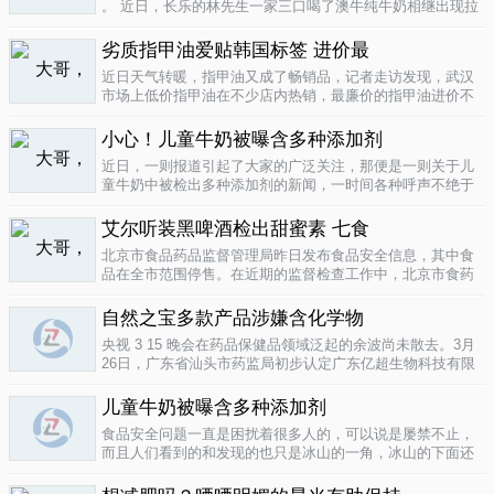
。 近日，长乐的林先生一家三口喝了澳牛纯牛奶相继出现拉
肚子症状。前日，纳闷的林先生拆开两盒纯牛奶发现，原来
纯牛奶并 不纯 ，呈凝固状，像酸奶。昨日上午，林先生向长
劣质指甲油爱贴韩国标签 进价最
乐工商局12315投..
04-16
近日天气转暖，指甲油又成了畅销品，记者走访发现，武汉
市场上低价指甲油在不少店内热销，最廉价的指甲油进价不
到一元钱，产品质量堪忧。三无 指甲油夜市生意好在汉口六
渡桥夜市上，不少摊位都有五颜六色的指甲油摆卖。 韩国进
小心！儿童牛奶被曝含多种添加剂
口指甲油只要9元，另一个韩国..
04-16
近日，一则报道引起了大家的广泛关注，那便是一则关于儿
童牛奶中被检出多种添加剂的新闻，一时间各种呼声不绝于
耳，有商家的解释，有专家的声明，更多的还是家长的恐
慌。 每天一斤奶，强壮中国人 ，到底让儿童强壮起来的是牛
艾尔听装黑啤酒检出甜蜜素 七食
奶，还是添加剂？超市中的儿童牛..
04-15
北京市食品药品监督管理局昨日发布食品安全信息，其中食
品在全市范围停售。在近期的监督检查工作中，北京市食药
监局发现 吉庆 牌黑胡椒粉等7种食品不合格。其中，广东蓝
带集团北京蓝宝酒业有限公司生产的 艾尔 听装黑啤酒，检出
自然之宝多款产品涉嫌含化学物
不得检出的甜蜜素。北京市..
04-12
央视 3 15 晚会在药品保健品领域泛起的余波尚未散去。3月
26日，广东省汕头市药监局初步认定广东亿超生物科技有限
公司以 鳕鱼肝油 替代 鱼油 生产销售相关糖果产品，其行为
已涉嫌构成生产销售伪劣产品罪，决定将案件移送汕头市公
儿童牛奶被曝含多种添加剂
安局依法查处。亿..
04-12
食品安全问题一直是困扰着很多人的，可以说是屡禁不止，
而且人们看到的和发现的也只是冰山的一角，冰山的下面还
隐藏着怎样的危机或许是人们不知道的，或许这是一个发展
中国家向发达国家进展的过程中的必经之路吧，但是，人们