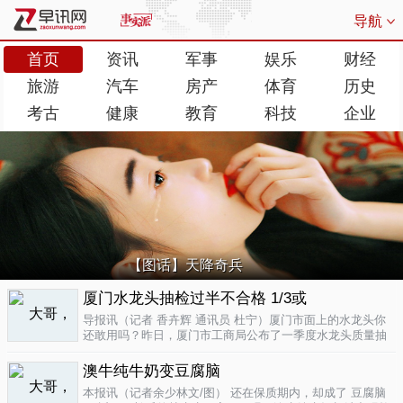
导航
首页
资讯
军事
娱乐
财经
旅游
汽车
房产
体育
历史
考古
健康
教育
科技
企业
【图话】天降奇兵
厦门水龙头抽检过半不合格 1/3或
导报讯（记者 香卉辉 通讯员 杜宁）厦门市面上的水龙头你
还敢用吗？昨日，厦门市工商局公布了一季度水龙头质量抽
检结果，发现不合格率超过了一半，而其中有近三分之一的
批次不合格原因是会产生剧毒。不合格率53.3%涉及多个品
澳牛纯牛奶变豆腐脑
牌据介绍，厦门市工商局今..
04-17
本报讯（记者余少林文/图） 还在保质期内，却成了 豆腐脑