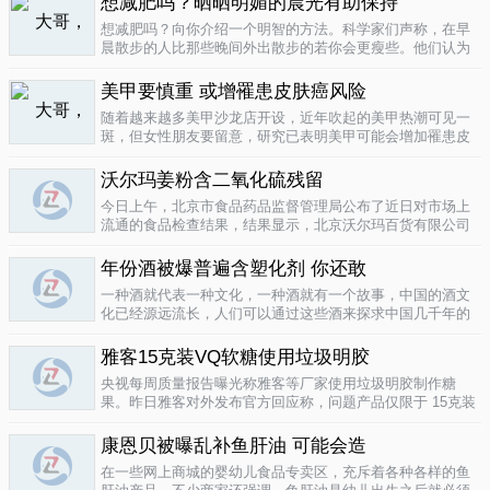
想减肥吗？晒晒明媚的晨光有助保持
要为这种发展付出一定的代价，尤其..
04-12
想减肥吗？向你介绍一个明智的方法。科学家们声称，在早
晨散步的人比那些晚间外出散步的若你会更瘦些。他们认为
明亮的晨光帮助人体时钟同步，然后帮助调节新陈代谢。美
国研究人员让54名男性和女性研究参与者在手腕上戴上监控
美甲要慎重 或增罹患皮肤癌风险
器，记录他们在一个星期内晒太阳..
04-10
随着越来越多美甲沙龙店开设，近年吹起的美甲热潮可见一
斑，但女性朋友要留意，研究已表明美甲可能会增加罹患皮
肤癌的风险！根据哥伦比亚广播公司 （CBS） 的报导，凝胶
美甲很受欢迎是因为它可以防止指甲断裂。但专家表示，美
沃尔玛姜粉含二氧化硫残留
甲过程中用以硬化凝胶的光疗..
04-10
今日上午，北京市食品药品监督管理局公布了近日对市场上
流通的食品检查结果，结果显示，北京沃尔玛百货有限公司
一分店销售的姜粉检出二氧化硫残留，北京麦啃玛超市的一
款小食品甜蜜素超标。二氧化硫在我国禁止用于姜粉这类食
年份酒被爆普遍含塑化剂 你还敢
物，据市食药监局食品安全专家介绍..
04-10
一种酒就代表一种文化，一种酒就有一个故事，中国的酒文
化已经源远流长，人们可以通过这些酒来探求中国几千年的
文化的发展，我想着也是至今为什么人人都知道喝酒对健康
有害又不能完全戒掉的原因，因为酒已经不只是一种可以喝
雅客15克装VQ软糖使用垃圾明胶
的饮品那么简单，就像茶一样有很厚..
04-10
央视每周质量报告曝光称雅客等厂家使用垃圾明胶制作糖
果。昨日雅客对外发布官方回应称，问题产品仅限于 15克装
VQ软糖 ，原料所用明胶乃嘉利达方面提供，目前雅客已停止
生产该产品，并将嘉利达明胶原料全部封存。对已上市流通
康恩贝被曝乱补鱼肝油 可能会造
产品，雅客表示已于3月15..
04-09
在一些网上商城的婴幼儿食品专卖区，充斥着各种各样的鱼