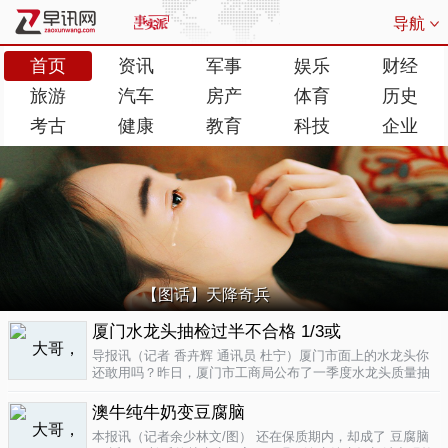
导航
首页
资讯
军事
娱乐
财经
旅游
汽车
房产
体育
历史
考古
健康
教育
科技
企业
【图话】天降奇兵
厦门水龙头抽检过半不合格 1/3或
导报讯（记者 香卉辉 通讯员 杜宁）厦门市面上的水龙头你
还敢用吗？昨日，厦门市工商局公布了一季度水龙头质量抽
检结果，发现不合格率超过了一半，而其中有近三分之一的
批次不合格原因是会产生剧毒。不合格率53.3%涉及多个品
澳牛纯牛奶变豆腐脑
牌据介绍，厦门市工商局今..
04-17
本报讯（记者余少林文/图） 还在保质期内，却成了 豆腐脑