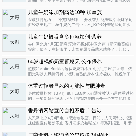
肝油产品，不少商家还强调，鱼肝油是幼儿出生之后就必须
补充的营养元素，适宜长期食用。很多家长也确实天天在给
孩子服用鱼肝油。而实际上，以食品身份出现的鱼肝油是药
儿童牛奶添加剂高达10种 加重孩
品，过量补充会对孩子产生伤害。在..
04-09
采取独特配方 、 补充钙铁锌 、 开发智力 这些吸引眼球的词
汇经常出现在儿童牛奶的广告中，不少家长冲着这些词汇买
给孩子喝。然而，儿童牛奶的添加剂比普通牛奶多，专家表
示，孩子应该尽量少喝。超市儿童牛奶添加剂高达10种昨
儿童牛奶被曝含多种添加剂 营养
天，重庆晨报记者在杨家坪..
04-09
央广网北京4月5日消息(记者冯悦)据中国之声《新闻晚高峰》
报道，如今，在超市里，儿童专属食品越来越多了，比如：
儿童酱油、儿童牛奶等等。在这其中，因为儿童牛奶的口感
非常独特，因此，备受孩子们和家长的喜爱。然而，一些营
60岁超模奶奶童颜逆天 公布保养
养专家指出，儿童牛奶比普通..
04-08
超模Christie Brinkley这位奶奶前不久刚度过了60岁大寿，依
旧光彩照人风情万种，谈到自己的身材保持秘诀，她说除了
每天都要进行大量锻炼，像举重，瑜珈，有氧运动和慢跑
外，从12岁开始她就是个素食主义者，早餐吃燕麦粥加果
体重过轻者早死的可能性与肥胖者
酱，午餐豆子..
04-05
身体质量指数（BMI）低于18.5的人们通常被认为是体重过轻
的，一项新研究发现，他们与指数谱图另外一个方向肥胖者
有着一样的早死风险。近来，专家们开始批评BMI作为一个
（如果是粗略的）整体健康指标的可靠性。这个测量值反映
香丹清网站宣传自相矛盾 广告涉
一个人的高度与重量的比..
04-05
人民网北京4月4日电 （记者赵敬菡）日前，人民网刊发《违
规虚假宣传屡禁不止 香丹清多次被曝光》等系列报道，引发
网友热议。近日，记者经过调查，发现香丹清牌珂妍胶囊的
官方销售网站存在备案信息不明、涉嫌违规发布广告、宣传
厂商爆料：海淘廉价奶粉多为国外过