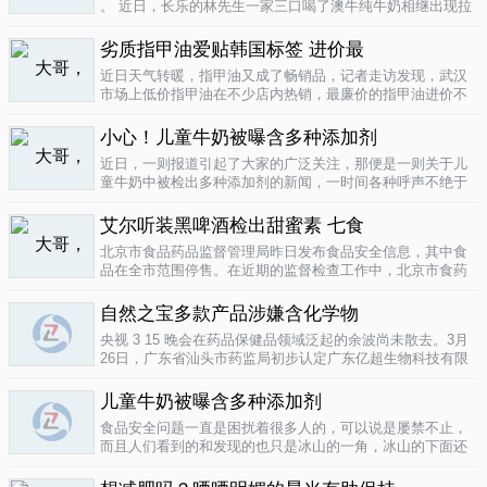
。 近日，长乐的林先生一家三口喝了澳牛纯牛奶相继出现拉
肚子症状。前日，纳闷的林先生拆开两盒纯牛奶发现，原来
纯牛奶并 不纯 ，呈凝固状，像酸奶。昨日上午，林先生向长
劣质指甲油爱贴韩国标签 进价最
乐工商局12315投..
04-16
近日天气转暖，指甲油又成了畅销品，记者走访发现，武汉
市场上低价指甲油在不少店内热销，最廉价的指甲油进价不
到一元钱，产品质量堪忧。三无 指甲油夜市生意好在汉口六
渡桥夜市上，不少摊位都有五颜六色的指甲油摆卖。 韩国进
小心！儿童牛奶被曝含多种添加剂
口指甲油只要9元，另一个韩国..
04-16
近日，一则报道引起了大家的广泛关注，那便是一则关于儿
童牛奶中被检出多种添加剂的新闻，一时间各种呼声不绝于
耳，有商家的解释，有专家的声明，更多的还是家长的恐
慌。 每天一斤奶，强壮中国人 ，到底让儿童强壮起来的是牛
艾尔听装黑啤酒检出甜蜜素 七食
奶，还是添加剂？超市中的儿童牛..
04-15
北京市食品药品监督管理局昨日发布食品安全信息，其中食
品在全市范围停售。在近期的监督检查工作中，北京市食药
监局发现 吉庆 牌黑胡椒粉等7种食品不合格。其中，广东蓝
带集团北京蓝宝酒业有限公司生产的 艾尔 听装黑啤酒，检出
自然之宝多款产品涉嫌含化学物
不得检出的甜蜜素。北京市..
04-12
央视 3 15 晚会在药品保健品领域泛起的余波尚未散去。3月
26日，广东省汕头市药监局初步认定广东亿超生物科技有限
公司以 鳕鱼肝油 替代 鱼油 生产销售相关糖果产品，其行为
已涉嫌构成生产销售伪劣产品罪，决定将案件移送汕头市公
儿童牛奶被曝含多种添加剂
安局依法查处。亿..
04-12
食品安全问题一直是困扰着很多人的，可以说是屡禁不止，
而且人们看到的和发现的也只是冰山的一角，冰山的下面还
隐藏着怎样的危机或许是人们不知道的，或许这是一个发展
中国家向发达国家进展的过程中的必经之路吧，但是，人们