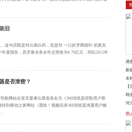
依旧
，这句话既是对云南白药，也是对 一口好牙两面针 的真实
13年年度报告，其牙膏业务全年总营收为0.79亿元，同比2012年
调
新
名
览器是否泄密？
【
韩
23导航网站在首页显著位置发表名为《360浏览器窃取用户密
河
跳转到驱动之家网站《震惊！视频实录360浏览器泄露用户账
.
热