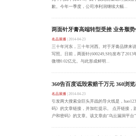
歉。今年一季度，公司净利润继续大幅...
两面针牙膏高端转型受挫 业务颓势
名品展播
|
2014-04-23
三十年河东，三十年河西。对于牙膏品牌来说
写照。日前，两面针(600249,SH)发布了20
微增0.02亿元。与此形成鲜明...
360告百度诋毁索赔千万元 360浏
名品展播
|
2014-04-23
引发两大搜索业巨头开战的导火线是，hao1
码》的文章链接，并加红提示。 点开链接，
户和密码》的文章。该文章由“乌云漏洞平台”..