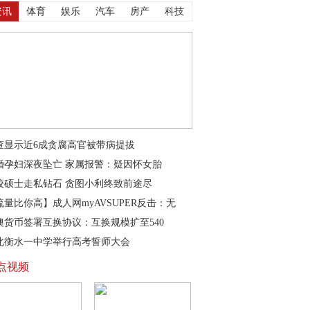
资讯
体育
娱乐
汽车
房产
科技
查显示近6成贪腐高官被带病提拔
婚孕妇深夜坠亡 家属报警：疑因怀女胎
校硕士走私钻石 贪图小利终致前途尽
流量比你高】成人网myAVSUPER反击：无
澳货币签署互换协议：互换规模扩至540
北衡水一中学举行高考誓师大会
点视频