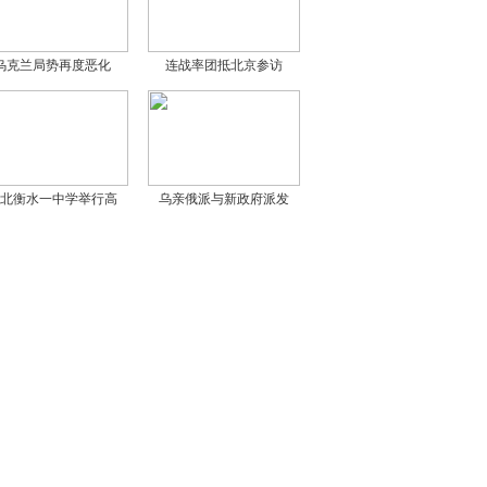
乌克兰局势再度恶化
连战率团抵北京参访
北衡水一中学举行高
乌亲俄派与新政府派发