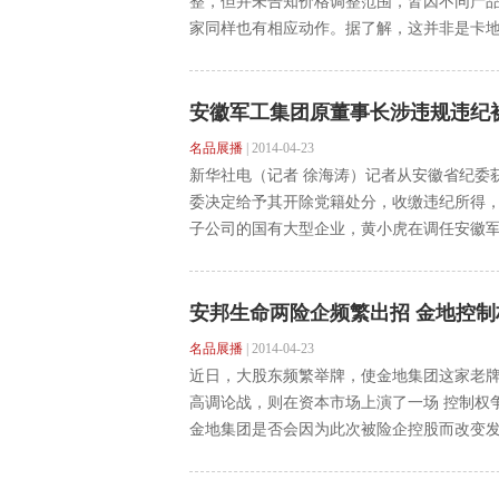
整，但并未告知价格调整范围，皆因不同产
家同样也有相应动作。据了解，这并非是卡地亚
安徽军工集团原董事长涉违规违纪
名品展播
|
2014-04-23
新华社电（记者 徐海涛）记者从安徽省纪委
委决定给予其开除党籍处分，收缴违纪所得，
子公司的国有大型企业，黄小虎在调任安徽军工
安邦生命两险企频繁出招 金地控制
名品展播
|
2014-04-23
近日，大股东频繁举牌，使金地集团这家老
高调论战，则在资本市场上演了一场 控制权争
金地集团是否会因为此次被险企控股而改变发展