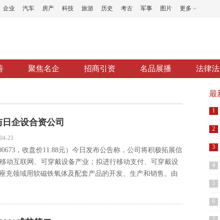
企业
汽车
房产
科技
旅游
历史
考古
军事
图片
更多
善
聚焦名企
招商引资
名品展播
法律法
最
1
与日企设合资公司
2
04-23
3
00673，收盘价11.88元）今日发布公告称，公司将积极拓展信
移动互联网、可穿戴设备产业；拟进行移动支付、可穿戴设
4
线座充领域用软磁铁氧体及配套产品的开发、生产和销售。由
5
6
7