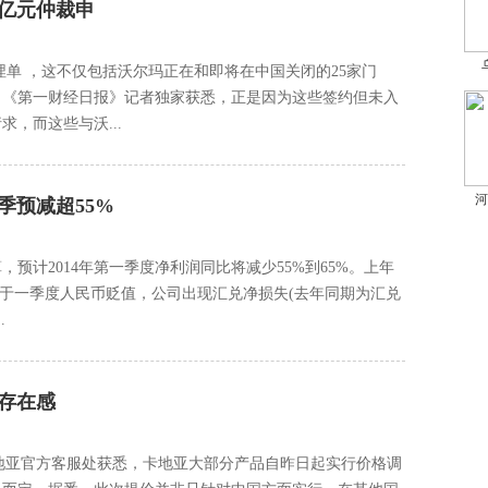
亿元仲裁申
埋单 ，这不仅包括沃尔玛正在和即将在中国关闭的25家门
。《第一财经日报》记者独家获悉，正是因为这些签约但未入
，而这些与沃...
河
季预减超55%
预计2014年第一季度净利润同比将减少55%到65%。上年
由于一季度人民币贬值，公司出现汇兑净损失(去年同期为汇兑
.
存在感
卡地亚官方客服处获悉，卡地亚大部分产品自昨日起实行价格调