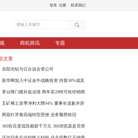
登录
注册
|
联系我们
规
商机商讯
专题
新文章
东阳光铝与日企设合资公司
新华网加入中证金牛战略投资 持股30%成其
第
茅台降门槛补血业绩 两年卖20吨可给经销商
五矿稀土首季净利大降94% 董事长道歉并辞
职
两面针牙膏高端转型受挫 业务颓势依旧
360告百度诋毁索赔千万元 360浏览器是否泄
沃尔玛多起合约终止纠纷 业主提数亿元仲裁