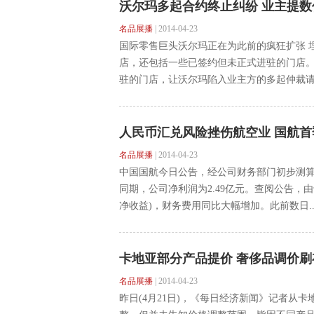
沃尔玛多起合约终止纠纷 业主提数
名品展播
|
2014-04-23
国际零售巨头沃尔玛正在为此前的疯狂扩张 
店，还包括一些已签约但未正式进驻的门店
驻的门店，让沃尔玛陷入业主方的多起仲裁请求
人民币汇兑风险挫伤航空业 国航首
名品展播
|
2014-04-23
中国国航今日公告，经公司财务部门初步测算，
同期，公司净利润为2.49亿元。查阅公告，
净收益)，财务费用同比大幅增加。此前数日..
卡地亚部分产品提价 奢侈品调价刷
名品展播
|
2014-04-23
昨日(4月21日)，《每日经济新闻》记者从