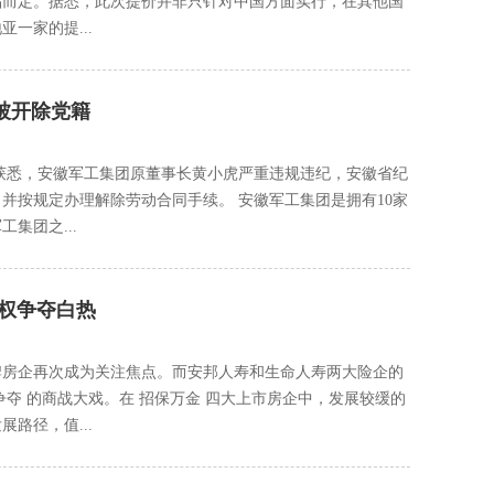
品而定。据悉，此次提价并非只针对中国方面实行，在其他国
一家的提...
被开除党籍
获悉，安徽军工集团原董事长黄小虎严重违规违纪，安徽省纪
并按规定办理解除劳动合同手续。 安徽军工集团是拥有10家
集团之...
权争夺白热
牌房企再次成为关注焦点。而安邦人寿和生命人寿两大险企的
夺 的商战大戏。在 招保万金 四大上市房企中，发展较缓的
路径，值...