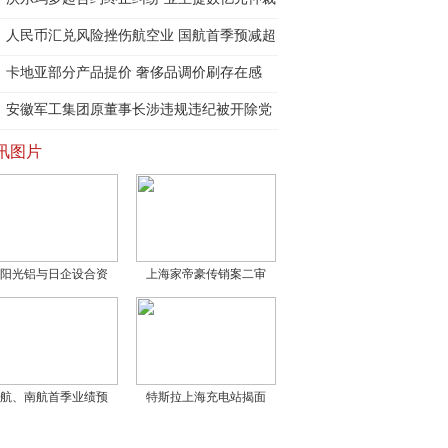
人民币汇兑风险挫伤航空业 国航首季预减超
5
卡地亚部分产品提价 奢侈品调价刷存在感
安徽军工集团原董事长涉违规违纪被开除党
籍
讯图片
阳光铝与日企设合资
上海家帝豪传销案二审
航、南航首季业绩预
特斯拉上海充电站揭面