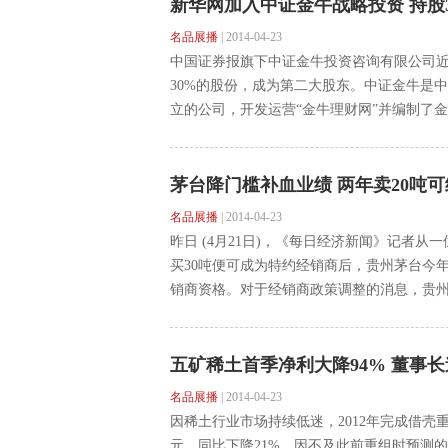
新华网加入中证金牛战略投资 持股
名品展播
|
2014-04-23
中国证券报旗下中证金牛投资咨询有限公司
30%的股份，成为第二大股东。中证金牛是
立的公司，开发运营“金牛理财网”并编制了金牛
茅台降门槛补血业绩 两年卖20吨
名品展播
|
2014-04-23
昨日 (4月21日)，《每日经济新闻》记者
买30吨便可成为特约经销商后，贵州茅台今
销商资格。对于经销商政策调整的消息，贵州茅
五矿稀土首季净利大降94% 董事
名品展播
|
2014-04-23
因稀土行业市场持续低迷，2012年完成借壳重组的
元，同比下降21%。因不及此前重组时预测