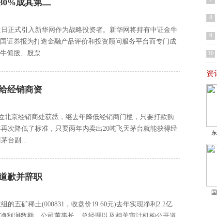
30%成其第二
8
近日正式引入新华网作为战略投资者。新华网将持有中证金牛
9
中国证券报为打造金融产品评价和投资顾问服务平台而专门成
偏股、股票...
10
资
可给经销商资
从一位北京经销商处获悉，继去年降低经销商门槛，只要打款购
年再次降低了标准，只要两年内卖出20吨飞天茅台就能获得经
东
台副...
长道歉并辞职
国
五矿稀土(000831，收盘价19.60元)去年实现净利2.2亿
的净利润数额，公司董事长、总经理以及相关审计机构公开道