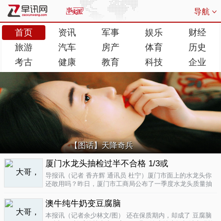
导航
首页
资讯
军事
娱乐
财经
旅游
汽车
房产
体育
历史
考古
健康
教育
科技
企业
【图话】天降奇兵
厦门水龙头抽检过半不合格 1/3或
导报讯（记者 香卉辉 通讯员 杜宁）厦门市面上的水龙头你
还敢用吗？昨日，厦门市工商局公布了一季度水龙头质量抽
检结果，发现不合格率超过了一半，而其中有近三分之一的
批次不合格原因是会产生剧毒。不合格率53.3%涉及多个品
澳牛纯牛奶变豆腐脑
牌据介绍，厦门市工商局今..
04-17
本报讯（记者余少林文/图） 还在保质期内，却成了 豆腐脑