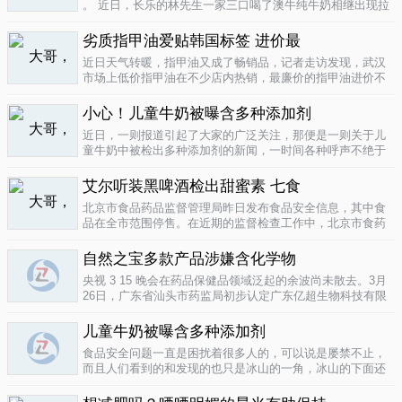
。 近日，长乐的林先生一家三口喝了澳牛纯牛奶相继出现拉
肚子症状。前日，纳闷的林先生拆开两盒纯牛奶发现，原来
纯牛奶并 不纯 ，呈凝固状，像酸奶。昨日上午，林先生向长
劣质指甲油爱贴韩国标签 进价最
乐工商局12315投..
04-16
近日天气转暖，指甲油又成了畅销品，记者走访发现，武汉
市场上低价指甲油在不少店内热销，最廉价的指甲油进价不
到一元钱，产品质量堪忧。三无 指甲油夜市生意好在汉口六
渡桥夜市上，不少摊位都有五颜六色的指甲油摆卖。 韩国进
小心！儿童牛奶被曝含多种添加剂
口指甲油只要9元，另一个韩国..
04-16
近日，一则报道引起了大家的广泛关注，那便是一则关于儿
童牛奶中被检出多种添加剂的新闻，一时间各种呼声不绝于
耳，有商家的解释，有专家的声明，更多的还是家长的恐
慌。 每天一斤奶，强壮中国人 ，到底让儿童强壮起来的是牛
艾尔听装黑啤酒检出甜蜜素 七食
奶，还是添加剂？超市中的儿童牛..
04-15
北京市食品药品监督管理局昨日发布食品安全信息，其中食
品在全市范围停售。在近期的监督检查工作中，北京市食药
监局发现 吉庆 牌黑胡椒粉等7种食品不合格。其中，广东蓝
带集团北京蓝宝酒业有限公司生产的 艾尔 听装黑啤酒，检出
自然之宝多款产品涉嫌含化学物
不得检出的甜蜜素。北京市..
04-12
央视 3 15 晚会在药品保健品领域泛起的余波尚未散去。3月
26日，广东省汕头市药监局初步认定广东亿超生物科技有限
公司以 鳕鱼肝油 替代 鱼油 生产销售相关糖果产品，其行为
已涉嫌构成生产销售伪劣产品罪，决定将案件移送汕头市公
儿童牛奶被曝含多种添加剂
安局依法查处。亿..
04-12
食品安全问题一直是困扰着很多人的，可以说是屡禁不止，
而且人们看到的和发现的也只是冰山的一角，冰山的下面还
隐藏着怎样的危机或许是人们不知道的，或许这是一个发展
中国家向发达国家进展的过程中的必经之路吧，但是，人们