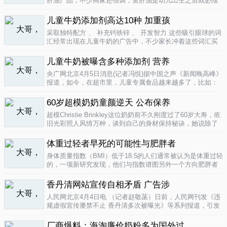
肝油产品，不少商家还强调，鱼肝油是幼儿出生之后就必须
补充的营养元素，适宜长期食用。很多家长也确实天天在给
孩子服用鱼肝油。而实际上，以食品身份出现的鱼肝油是药
儿童牛奶添加剂高达10种 加重孩
品，过量补充会对孩子产生伤害。在..
04-09
采取独特配方 、 补充钙铁锌 、 开发智力 这些吸引眼球的词
汇经常出现在儿童牛奶的广告中，不少家长冲着这些词汇买
给孩子喝。然而，儿童牛奶的添加剂比普通牛奶多，专家表
示，孩子应该尽量少喝。超市儿童牛奶添加剂高达10种昨
儿童牛奶被曝含多种添加剂 营养
天，重庆晨报记者在杨家坪..
04-09
央广网北京4月5日消息(记者冯悦)据中国之声《新闻晚高峰》
报道，如今，在超市里，儿童专属食品越来越多了，比如：
儿童酱油、儿童牛奶等等。在这其中，因为儿童牛奶的口感
非常独特，因此，备受孩子们和家长的喜爱。然而，一些营
60岁超模奶奶童颜逆天 公布保养
养专家指出，儿童牛奶比普通..
04-08
超模Christie Brinkley这位奶奶前不久刚度过了60岁大寿，依
旧光彩照人风情万种，谈到自己的身材保持秘诀，她说除了
每天都要进行大量锻炼，像举重，瑜珈，有氧运动和慢跑
外，从12岁开始她就是个素食主义者，早餐吃燕麦粥加果
体重过轻者早死的可能性与肥胖者
酱，午餐豆子..
04-05
身体质量指数（BMI）低于18.5的人们通常被认为是体重过轻
的，一项新研究发现，他们与指数谱图另外一个方向肥胖者
有着一样的早死风险。近来，专家们开始批评BMI作为一个
（如果是粗略的）整体健康指标的可靠性。这个测量值反映
香丹清网站宣传自相矛盾 广告涉
一个人的高度与重量的比..
04-05
人民网北京4月4日电 （记者赵敬菡）日前，人民网刊发《违
规虚假宣传屡禁不止 香丹清多次被曝光》等系列报道，引发
网友热议。近日，记者经过调查，发现香丹清牌珂妍胶囊的
官方销售网站存在备案信息不明、涉嫌违规发布广告、宣传
厂商爆料：海淘廉价奶粉多为国外过