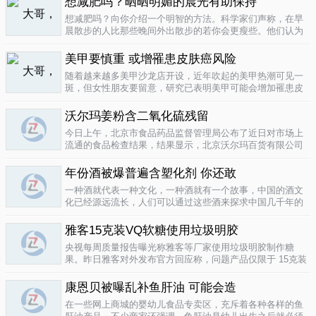
想减肥吗？晒晒明媚的晨光有助保持
要为这种发展付出一定的代价，尤其..
04-12
想减肥吗？向你介绍一个明智的方法。科学家们声称，在早
晨散步的人比那些晚间外出散步的若你会更瘦些。他们认为
明亮的晨光帮助人体时钟同步，然后帮助调节新陈代谢。美
国研究人员让54名男性和女性研究参与者在手腕上戴上监控
美甲要慎重 或增罹患皮肤癌风险
器，记录他们在一个星期内晒太阳..
04-10
随着越来越多美甲沙龙店开设，近年吹起的美甲热潮可见一
斑，但女性朋友要留意，研究已表明美甲可能会增加罹患皮
肤癌的风险！根据哥伦比亚广播公司 （CBS） 的报导，凝胶
美甲很受欢迎是因为它可以防止指甲断裂。但专家表示，美
沃尔玛姜粉含二氧化硫残留
甲过程中用以硬化凝胶的光疗..
04-10
今日上午，北京市食品药品监督管理局公布了近日对市场上
流通的食品检查结果，结果显示，北京沃尔玛百货有限公司
一分店销售的姜粉检出二氧化硫残留，北京麦啃玛超市的一
款小食品甜蜜素超标。二氧化硫在我国禁止用于姜粉这类食
年份酒被爆普遍含塑化剂 你还敢
物，据市食药监局食品安全专家介绍..
04-10
一种酒就代表一种文化，一种酒就有一个故事，中国的酒文
化已经源远流长，人们可以通过这些酒来探求中国几千年的
文化的发展，我想着也是至今为什么人人都知道喝酒对健康
有害又不能完全戒掉的原因，因为酒已经不只是一种可以喝
雅客15克装VQ软糖使用垃圾明胶
的饮品那么简单，就像茶一样有很厚..
04-10
央视每周质量报告曝光称雅客等厂家使用垃圾明胶制作糖
果。昨日雅客对外发布官方回应称，问题产品仅限于 15克装
VQ软糖 ，原料所用明胶乃嘉利达方面提供，目前雅客已停止
生产该产品，并将嘉利达明胶原料全部封存。对已上市流通
康恩贝被曝乱补鱼肝油 可能会造
产品，雅客表示已于3月15..
04-09
在一些网上商城的婴幼儿食品专卖区，充斥着各种各样的鱼