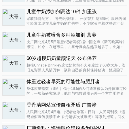
肝油产品，不少商家还强调，鱼肝油是幼儿出生之后就必须
补充的营养元素，适宜长期食用。很多家长也确实天天在给
孩子服用鱼肝油。而实际上，以食品身份出现的鱼肝油是药
儿童牛奶添加剂高达10种 加重孩
品，过量补充会对孩子产生伤害。在..
04-09
采取独特配方 、 补充钙铁锌 、 开发智力 这些吸引眼球的词
汇经常出现在儿童牛奶的广告中，不少家长冲着这些词汇买
给孩子喝。然而，儿童牛奶的添加剂比普通牛奶多，专家表
示，孩子应该尽量少喝。超市儿童牛奶添加剂高达10种昨
儿童牛奶被曝含多种添加剂 营养
天，重庆晨报记者在杨家坪..
04-09
央广网北京4月5日消息(记者冯悦)据中国之声《新闻晚高峰》
报道，如今，在超市里，儿童专属食品越来越多了，比如：
儿童酱油、儿童牛奶等等。在这其中，因为儿童牛奶的口感
非常独特，因此，备受孩子们和家长的喜爱。然而，一些营
60岁超模奶奶童颜逆天 公布保养
养专家指出，儿童牛奶比普通..
04-08
超模Christie Brinkley这位奶奶前不久刚度过了60岁大寿，依
旧光彩照人风情万种，谈到自己的身材保持秘诀，她说除了
每天都要进行大量锻炼，像举重，瑜珈，有氧运动和慢跑
外，从12岁开始她就是个素食主义者，早餐吃燕麦粥加果
体重过轻者早死的可能性与肥胖者
酱，午餐豆子..
04-05
身体质量指数（BMI）低于18.5的人们通常被认为是体重过轻
的，一项新研究发现，他们与指数谱图另外一个方向肥胖者
有着一样的早死风险。近来，专家们开始批评BMI作为一个
（如果是粗略的）整体健康指标的可靠性。这个测量值反映
香丹清网站宣传自相矛盾 广告涉
一个人的高度与重量的比..
04-05
人民网北京4月4日电 （记者赵敬菡）日前，人民网刊发《违
规虚假宣传屡禁不止 香丹清多次被曝光》等系列报道，引发
网友热议。近日，记者经过调查，发现香丹清牌珂妍胶囊的
官方销售网站存在备案信息不明、涉嫌违规发布广告、宣传
厂商爆料：海淘廉价奶粉多为国外过