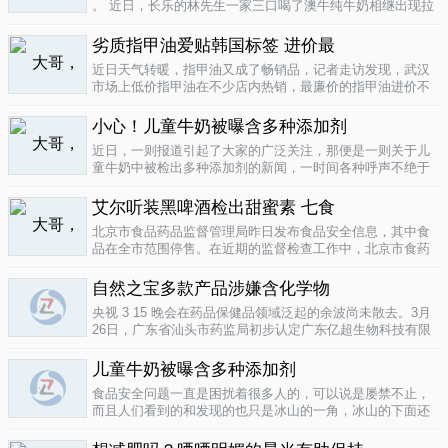
。 近日，长乐的林先生一家三口喝了澳牛纯牛奶相继出现拉
肚子症状。前日，纳闷的林先生拆开两盒纯牛奶发现，原来
纯牛奶并 不纯 ，呈凝固状，像酸奶。昨日上午，林先生向长
劣质指甲油爱贴韩国标签 进价最
乐工商局12315投..
04-16
近日天气转暖，指甲油又成了畅销品，记者走访发现，武汉
市场上低价指甲油在不少店内热销，最廉价的指甲油进价不
到一元钱，产品质量堪忧。三无 指甲油夜市生意好在汉口六
渡桥夜市上，不少摊位都有五颜六色的指甲油摆卖。 韩国进
小心！儿童牛奶被曝含多种添加剂
口指甲油只要9元，另一个韩国..
04-16
近日，一则报道引起了大家的广泛关注，那便是一则关于儿
童牛奶中被检出多种添加剂的新闻，一时间各种呼声不绝于
耳，有商家的解释，有专家的声明，更多的还是家长的恐
慌。 每天一斤奶，强壮中国人 ，到底让儿童强壮起来的是牛
艾尔听装黑啤酒检出甜蜜素 七食
奶，还是添加剂？超市中的儿童牛..
04-15
北京市食品药品监督管理局昨日发布食品安全信息，其中食
品在全市范围停售。在近期的监督检查工作中，北京市食药
监局发现 吉庆 牌黑胡椒粉等7种食品不合格。其中，广东蓝
带集团北京蓝宝酒业有限公司生产的 艾尔 听装黑啤酒，检出
自然之宝多款产品涉嫌含化学物
不得检出的甜蜜素。北京市..
04-12
央视 3 15 晚会在药品保健品领域泛起的余波尚未散去。3月
26日，广东省汕头市药监局初步认定广东亿超生物科技有限
公司以 鳕鱼肝油 替代 鱼油 生产销售相关糖果产品，其行为
已涉嫌构成生产销售伪劣产品罪，决定将案件移送汕头市公
儿童牛奶被曝含多种添加剂
安局依法查处。亿..
04-12
食品安全问题一直是困扰着很多人的，可以说是屡禁不止，
而且人们看到的和发现的也只是冰山的一角，冰山的下面还
隐藏着怎样的危机或许是人们不知道的，或许这是一个发展
中国家向发达国家进展的过程中的必经之路吧，但是，人们