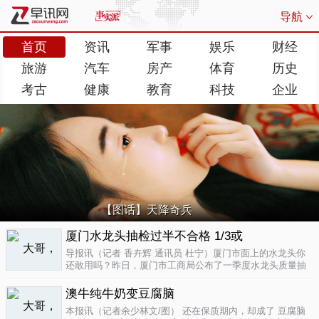
导航
首页
资讯
军事
娱乐
财经
旅游
汽车
房产
体育
历史
考古
健康
教育
科技
企业
【图话】天降奇兵
厦门水龙头抽检过半不合格 1/3或
导报讯（记者 香卉辉 通讯员 杜宁）厦门市面上的水龙头你
还敢用吗？昨日，厦门市工商局公布了一季度水龙头质量抽
检结果，发现不合格率超过了一半，而其中有近三分之一的
批次不合格原因是会产生剧毒。不合格率53.3%涉及多个品
澳牛纯牛奶变豆腐脑
牌据介绍，厦门市工商局今..
04-17
本报讯（记者余少林文/图） 还在保质期内，却成了 豆腐脑