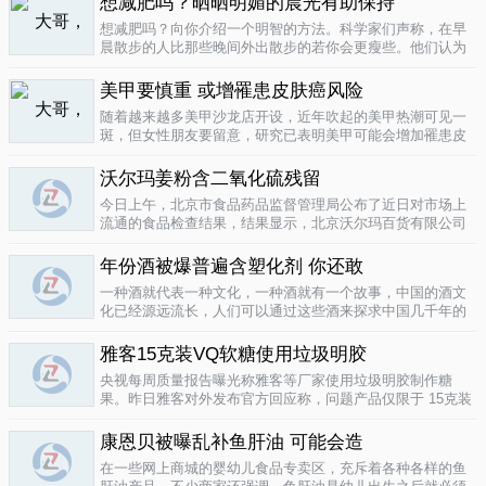
想减肥吗？晒晒明媚的晨光有助保持
要为这种发展付出一定的代价，尤其..
04-12
想减肥吗？向你介绍一个明智的方法。科学家们声称，在早
晨散步的人比那些晚间外出散步的若你会更瘦些。他们认为
明亮的晨光帮助人体时钟同步，然后帮助调节新陈代谢。美
国研究人员让54名男性和女性研究参与者在手腕上戴上监控
美甲要慎重 或增罹患皮肤癌风险
器，记录他们在一个星期内晒太阳..
04-10
随着越来越多美甲沙龙店开设，近年吹起的美甲热潮可见一
斑，但女性朋友要留意，研究已表明美甲可能会增加罹患皮
肤癌的风险！根据哥伦比亚广播公司 （CBS） 的报导，凝胶
美甲很受欢迎是因为它可以防止指甲断裂。但专家表示，美
沃尔玛姜粉含二氧化硫残留
甲过程中用以硬化凝胶的光疗..
04-10
今日上午，北京市食品药品监督管理局公布了近日对市场上
流通的食品检查结果，结果显示，北京沃尔玛百货有限公司
一分店销售的姜粉检出二氧化硫残留，北京麦啃玛超市的一
款小食品甜蜜素超标。二氧化硫在我国禁止用于姜粉这类食
年份酒被爆普遍含塑化剂 你还敢
物，据市食药监局食品安全专家介绍..
04-10
一种酒就代表一种文化，一种酒就有一个故事，中国的酒文
化已经源远流长，人们可以通过这些酒来探求中国几千年的
文化的发展，我想着也是至今为什么人人都知道喝酒对健康
有害又不能完全戒掉的原因，因为酒已经不只是一种可以喝
雅客15克装VQ软糖使用垃圾明胶
的饮品那么简单，就像茶一样有很厚..
04-10
央视每周质量报告曝光称雅客等厂家使用垃圾明胶制作糖
果。昨日雅客对外发布官方回应称，问题产品仅限于 15克装
VQ软糖 ，原料所用明胶乃嘉利达方面提供，目前雅客已停止
生产该产品，并将嘉利达明胶原料全部封存。对已上市流通
康恩贝被曝乱补鱼肝油 可能会造
产品，雅客表示已于3月15..
04-09
在一些网上商城的婴幼儿食品专卖区，充斥着各种各样的鱼