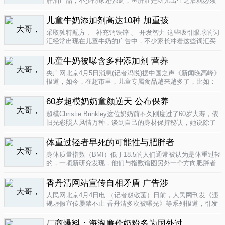
肝油产品，不少商家还强调，鱼肝油是幼儿出生之后就必须
补充的营养元素，适宜长期食用。很多家长也确实天天在给
孩子服用鱼肝油。而实际上，以食品身份出现的鱼肝油是药
儿童牛奶添加剂高达10种 加重孩
品，过量补充会对孩子产生伤害。在..
04-09
采取独特配方 、 补充钙铁锌 、 开发智力 这些吸引眼球的词
汇经常出现在儿童牛奶的广告中，不少家长冲着这些词汇买
给孩子喝。然而，儿童牛奶的添加剂比普通牛奶多，专家表
示，孩子应该尽量少喝。超市儿童牛奶添加剂高达10种昨
儿童牛奶被曝含多种添加剂 营养
天，重庆晨报记者在杨家坪..
04-09
央广网北京4月5日消息(记者冯悦)据中国之声《新闻晚高峰》
报道，如今，在超市里，儿童专属食品越来越多了，比如：
儿童酱油、儿童牛奶等等。在这其中，因为儿童牛奶的口感
非常独特，因此，备受孩子们和家长的喜爱。然而，一些营
60岁超模奶奶童颜逆天 公布保养
养专家指出，儿童牛奶比普通..
04-08
超模Christie Brinkley这位奶奶前不久刚度过了60岁大寿，依
旧光彩照人风情万种，谈到自己的身材保持秘诀，她说除了
每天都要进行大量锻炼，像举重，瑜珈，有氧运动和慢跑
外，从12岁开始她就是个素食主义者，早餐吃燕麦粥加果
体重过轻者早死的可能性与肥胖者
酱，午餐豆子..
04-05
身体质量指数（BMI）低于18.5的人们通常被认为是体重过轻
的，一项新研究发现，他们与指数谱图另外一个方向肥胖者
有着一样的早死风险。近来，专家们开始批评BMI作为一个
（如果是粗略的）整体健康指标的可靠性。这个测量值反映
香丹清网站宣传自相矛盾 广告涉
一个人的高度与重量的比..
04-05
人民网北京4月4日电 （记者赵敬菡）日前，人民网刊发《违
规虚假宣传屡禁不止 香丹清多次被曝光》等系列报道，引发
网友热议。近日，记者经过调查，发现香丹清牌珂妍胶囊的
官方销售网站存在备案信息不明、涉嫌违规发布广告、宣传
厂商爆料：海淘廉价奶粉多为国外过