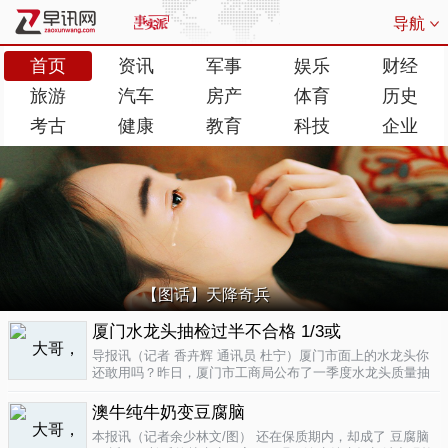
导航
首页
资讯
军事
娱乐
财经
旅游
汽车
房产
体育
历史
考古
健康
教育
科技
企业
【图话】天降奇兵
厦门水龙头抽检过半不合格 1/3或
导报讯（记者 香卉辉 通讯员 杜宁）厦门市面上的水龙头你
还敢用吗？昨日，厦门市工商局公布了一季度水龙头质量抽
检结果，发现不合格率超过了一半，而其中有近三分之一的
批次不合格原因是会产生剧毒。不合格率53.3%涉及多个品
澳牛纯牛奶变豆腐脑
牌据介绍，厦门市工商局今..
04-17
本报讯（记者余少林文/图） 还在保质期内，却成了 豆腐脑