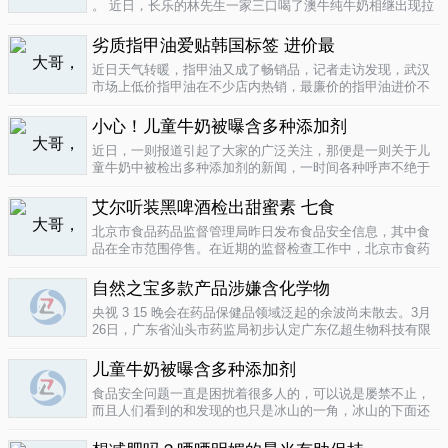
。 近日，长乐的林先生一家三口喝了澳牛纯牛奶相继出现拉
肚子症状。前日，纳闷的林先生拆开两盒纯牛奶发现，原来
纯牛奶并 不纯 ，呈凝固状，像酸奶。昨日上午，林先生向长
劣质指甲油爱贴韩国标签 进价最
乐工商局12315投..
04-16
近日天气转暖，指甲油又成了畅销品，记者走访发现，武汉
市场上低价指甲油在不少店内热销，最廉价的指甲油进价不
到一元钱，产品质量堪忧。三无 指甲油夜市生意好在汉口六
渡桥夜市上，不少摊位都有五颜六色的指甲油摆卖。 韩国进
小心！儿童牛奶被曝含多种添加剂
口指甲油只要9元，另一个韩国..
04-16
近日，一则报道引起了大家的广泛关注，那便是一则关于儿
童牛奶中被检出多种添加剂的新闻，一时间各种呼声不绝于
耳，有商家的解释，有专家的声明，更多的还是家长的恐
慌。 每天一斤奶，强壮中国人 ，到底让儿童强壮起来的是牛
艾尔听装黑啤酒检出甜蜜素 七食
奶，还是添加剂？超市中的儿童牛..
04-15
北京市食品药品监督管理局昨日发布食品安全信息，其中食
品在全市范围停售。在近期的监督检查工作中，北京市食药
监局发现 吉庆 牌黑胡椒粉等7种食品不合格。其中，广东蓝
带集团北京蓝宝酒业有限公司生产的 艾尔 听装黑啤酒，检出
自然之宝多款产品涉嫌含化学物
不得检出的甜蜜素。北京市..
04-12
央视 3 15 晚会在药品保健品领域泛起的余波尚未散去。3月
26日，广东省汕头市药监局初步认定广东亿超生物科技有限
公司以 鳕鱼肝油 替代 鱼油 生产销售相关糖果产品，其行为
已涉嫌构成生产销售伪劣产品罪，决定将案件移送汕头市公
儿童牛奶被曝含多种添加剂
安局依法查处。亿..
04-12
食品安全问题一直是困扰着很多人的，可以说是屡禁不止，
而且人们看到的和发现的也只是冰山的一角，冰山的下面还
隐藏着怎样的危机或许是人们不知道的，或许这是一个发展
中国家向发达国家进展的过程中的必经之路吧，但是，人们