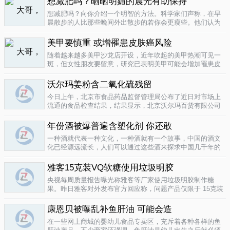
想减肥吗？晒晒明媚的晨光有助保持
要为这种发展付出一定的代价，尤其..
04-12
想减肥吗？向你介绍一个明智的方法。科学家们声称，在早
晨散步的人比那些晚间外出散步的若你会更瘦些。他们认为
明亮的晨光帮助人体时钟同步，然后帮助调节新陈代谢。美
国研究人员让54名男性和女性研究参与者在手腕上戴上监控
美甲要慎重 或增罹患皮肤癌风险
器，记录他们在一个星期内晒太阳..
04-10
随着越来越多美甲沙龙店开设，近年吹起的美甲热潮可见一
斑，但女性朋友要留意，研究已表明美甲可能会增加罹患皮
肤癌的风险！根据哥伦比亚广播公司 （CBS） 的报导，凝胶
美甲很受欢迎是因为它可以防止指甲断裂。但专家表示，美
沃尔玛姜粉含二氧化硫残留
甲过程中用以硬化凝胶的光疗..
04-10
今日上午，北京市食品药品监督管理局公布了近日对市场上
流通的食品检查结果，结果显示，北京沃尔玛百货有限公司
一分店销售的姜粉检出二氧化硫残留，北京麦啃玛超市的一
款小食品甜蜜素超标。二氧化硫在我国禁止用于姜粉这类食
年份酒被爆普遍含塑化剂 你还敢
物，据市食药监局食品安全专家介绍..
04-10
一种酒就代表一种文化，一种酒就有一个故事，中国的酒文
化已经源远流长，人们可以通过这些酒来探求中国几千年的
文化的发展，我想着也是至今为什么人人都知道喝酒对健康
有害又不能完全戒掉的原因，因为酒已经不只是一种可以喝
雅客15克装VQ软糖使用垃圾明胶
的饮品那么简单，就像茶一样有很厚..
04-10
央视每周质量报告曝光称雅客等厂家使用垃圾明胶制作糖
果。昨日雅客对外发布官方回应称，问题产品仅限于 15克装
VQ软糖 ，原料所用明胶乃嘉利达方面提供，目前雅客已停止
生产该产品，并将嘉利达明胶原料全部封存。对已上市流通
康恩贝被曝乱补鱼肝油 可能会造
产品，雅客表示已于3月15..
04-09
在一些网上商城的婴幼儿食品专卖区，充斥着各种各样的鱼