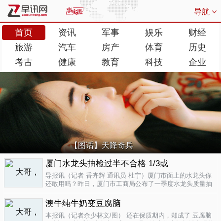
导航
首页
资讯
军事
娱乐
财经
旅游
汽车
房产
体育
历史
考古
健康
教育
科技
企业
【图话】天降奇兵
厦门水龙头抽检过半不合格 1/3或
导报讯（记者 香卉辉 通讯员 杜宁）厦门市面上的水龙头你
还敢用吗？昨日，厦门市工商局公布了一季度水龙头质量抽
检结果，发现不合格率超过了一半，而其中有近三分之一的
批次不合格原因是会产生剧毒。不合格率53.3%涉及多个品
澳牛纯牛奶变豆腐脑
牌据介绍，厦门市工商局今..
04-17
本报讯（记者余少林文/图） 还在保质期内，却成了 豆腐脑