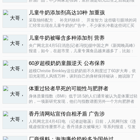
肝油产品，不少商家还强调，鱼肝油是幼儿出生之后就必须
补充的营养元素，适宜长期食用。很多家长也确实天天在给
孩子服用鱼肝油。而实际上，以食品身份出现的鱼肝油是药
儿童牛奶添加剂高达10种 加重孩
品，过量补充会对孩子产生伤害。在..
04-09
采取独特配方 、 补充钙铁锌 、 开发智力 这些吸引眼球的词
汇经常出现在儿童牛奶的广告中，不少家长冲着这些词汇买
给孩子喝。然而，儿童牛奶的添加剂比普通牛奶多，专家表
示，孩子应该尽量少喝。超市儿童牛奶添加剂高达10种昨
儿童牛奶被曝含多种添加剂 营养
天，重庆晨报记者在杨家坪..
04-09
央广网北京4月5日消息(记者冯悦)据中国之声《新闻晚高峰》
报道，如今，在超市里，儿童专属食品越来越多了，比如：
儿童酱油、儿童牛奶等等。在这其中，因为儿童牛奶的口感
非常独特，因此，备受孩子们和家长的喜爱。然而，一些营
60岁超模奶奶童颜逆天 公布保养
养专家指出，儿童牛奶比普通..
04-08
超模Christie Brinkley这位奶奶前不久刚度过了60岁大寿，依
旧光彩照人风情万种，谈到自己的身材保持秘诀，她说除了
每天都要进行大量锻炼，像举重，瑜珈，有氧运动和慢跑
外，从12岁开始她就是个素食主义者，早餐吃燕麦粥加果
体重过轻者早死的可能性与肥胖者
酱，午餐豆子..
04-05
身体质量指数（BMI）低于18.5的人们通常被认为是体重过轻
的，一项新研究发现，他们与指数谱图另外一个方向肥胖者
有着一样的早死风险。近来，专家们开始批评BMI作为一个
（如果是粗略的）整体健康指标的可靠性。这个测量值反映
香丹清网站宣传自相矛盾 广告涉
一个人的高度与重量的比..
04-05
人民网北京4月4日电 （记者赵敬菡）日前，人民网刊发《违
规虚假宣传屡禁不止 香丹清多次被曝光》等系列报道，引发
网友热议。近日，记者经过调查，发现香丹清牌珂妍胶囊的
官方销售网站存在备案信息不明、涉嫌违规发布广告、宣传
厂商爆料：海淘廉价奶粉多为国外过