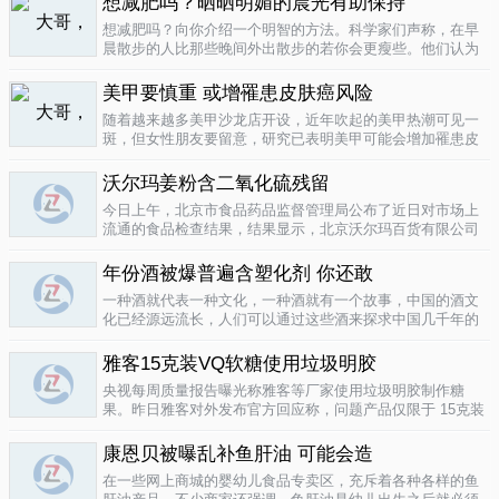
想减肥吗？晒晒明媚的晨光有助保持
要为这种发展付出一定的代价，尤其..
04-12
想减肥吗？向你介绍一个明智的方法。科学家们声称，在早
晨散步的人比那些晚间外出散步的若你会更瘦些。他们认为
明亮的晨光帮助人体时钟同步，然后帮助调节新陈代谢。美
国研究人员让54名男性和女性研究参与者在手腕上戴上监控
美甲要慎重 或增罹患皮肤癌风险
器，记录他们在一个星期内晒太阳..
04-10
随着越来越多美甲沙龙店开设，近年吹起的美甲热潮可见一
斑，但女性朋友要留意，研究已表明美甲可能会增加罹患皮
肤癌的风险！根据哥伦比亚广播公司 （CBS） 的报导，凝胶
美甲很受欢迎是因为它可以防止指甲断裂。但专家表示，美
沃尔玛姜粉含二氧化硫残留
甲过程中用以硬化凝胶的光疗..
04-10
今日上午，北京市食品药品监督管理局公布了近日对市场上
流通的食品检查结果，结果显示，北京沃尔玛百货有限公司
一分店销售的姜粉检出二氧化硫残留，北京麦啃玛超市的一
款小食品甜蜜素超标。二氧化硫在我国禁止用于姜粉这类食
年份酒被爆普遍含塑化剂 你还敢
物，据市食药监局食品安全专家介绍..
04-10
一种酒就代表一种文化，一种酒就有一个故事，中国的酒文
化已经源远流长，人们可以通过这些酒来探求中国几千年的
文化的发展，我想着也是至今为什么人人都知道喝酒对健康
有害又不能完全戒掉的原因，因为酒已经不只是一种可以喝
雅客15克装VQ软糖使用垃圾明胶
的饮品那么简单，就像茶一样有很厚..
04-10
央视每周质量报告曝光称雅客等厂家使用垃圾明胶制作糖
果。昨日雅客对外发布官方回应称，问题产品仅限于 15克装
VQ软糖 ，原料所用明胶乃嘉利达方面提供，目前雅客已停止
生产该产品，并将嘉利达明胶原料全部封存。对已上市流通
康恩贝被曝乱补鱼肝油 可能会造
产品，雅客表示已于3月15..
04-09
在一些网上商城的婴幼儿食品专卖区，充斥着各种各样的鱼