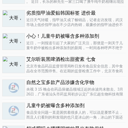
。 近日，长乐的林先生一家三口喝了澳牛纯牛奶相继出现拉
肚子症状。前日，纳闷的林先生拆开两盒纯牛奶发现，原来
纯牛奶并 不纯 ，呈凝固状，像酸奶。昨日上午，林先生向长
劣质指甲油爱贴韩国标签 进价最
乐工商局12315投..
04-16
近日天气转暖，指甲油又成了畅销品，记者走访发现，武汉
市场上低价指甲油在不少店内热销，最廉价的指甲油进价不
到一元钱，产品质量堪忧。三无 指甲油夜市生意好在汉口六
渡桥夜市上，不少摊位都有五颜六色的指甲油摆卖。 韩国进
小心！儿童牛奶被曝含多种添加剂
口指甲油只要9元，另一个韩国..
04-16
近日，一则报道引起了大家的广泛关注，那便是一则关于儿
童牛奶中被检出多种添加剂的新闻，一时间各种呼声不绝于
耳，有商家的解释，有专家的声明，更多的还是家长的恐
慌。 每天一斤奶，强壮中国人 ，到底让儿童强壮起来的是牛
艾尔听装黑啤酒检出甜蜜素 七食
奶，还是添加剂？超市中的儿童牛..
04-15
北京市食品药品监督管理局昨日发布食品安全信息，其中食
品在全市范围停售。在近期的监督检查工作中，北京市食药
监局发现 吉庆 牌黑胡椒粉等7种食品不合格。其中，广东蓝
带集团北京蓝宝酒业有限公司生产的 艾尔 听装黑啤酒，检出
自然之宝多款产品涉嫌含化学物
不得检出的甜蜜素。北京市..
04-12
央视 3 15 晚会在药品保健品领域泛起的余波尚未散去。3月
26日，广东省汕头市药监局初步认定广东亿超生物科技有限
公司以 鳕鱼肝油 替代 鱼油 生产销售相关糖果产品，其行为
已涉嫌构成生产销售伪劣产品罪，决定将案件移送汕头市公
儿童牛奶被曝含多种添加剂
安局依法查处。亿..
04-12
食品安全问题一直是困扰着很多人的，可以说是屡禁不止，
而且人们看到的和发现的也只是冰山的一角，冰山的下面还
隐藏着怎样的危机或许是人们不知道的，或许这是一个发展
中国家向发达国家进展的过程中的必经之路吧，但是，人们