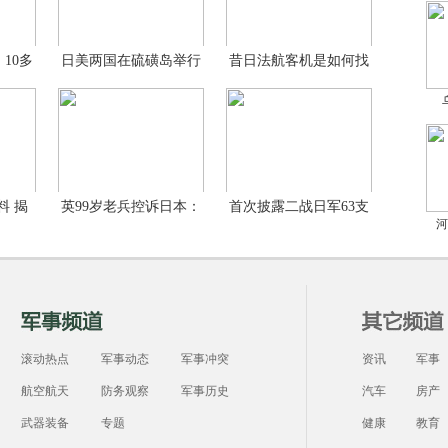
10多
日美两国在硫磺岛举行
昔日法航客机是如何找
联
到
料 揭
英99岁老兵控诉日本：
首次披露二战日军63支
河
修泰
细
滚动热点
军事动态
军事冲突
资讯
军事
航空航天
防务观察
军事历史
汽车
房产
武器装备
专题
健康
教育