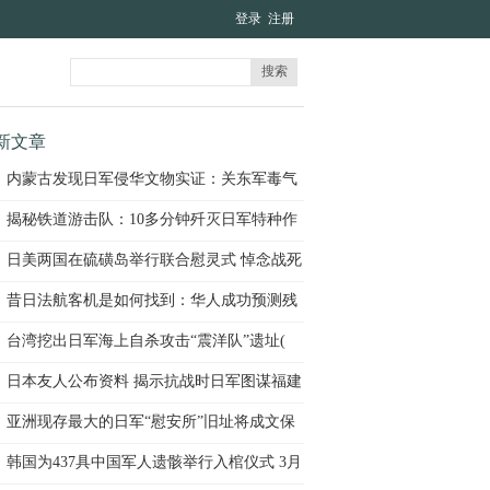
登录
注册
搜索
新文章
内蒙古发现日军侵华文物实证：关东军毒气
实验
揭秘铁道游击队：10多分钟歼灭日军特种作
战小
日美两国在硫磺岛举行联合慰灵式 悼念战死
昔日法航客机是如何找到：华人成功预测残
骸位
台湾挖出日军海上自杀攻击“震洋队”遗址(
日本友人公布资料 揭示抗战时日军图谋福建
亚洲现存最大的日军“慰安所”旧址将成文保
韩国为437具中国军人遗骸举行入棺仪式 3月