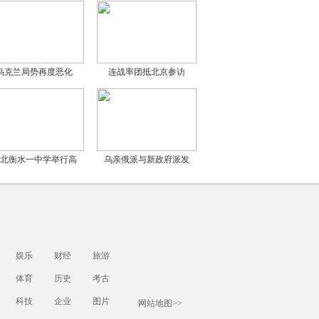
乌克兰局势再度恶化
连战率团抵北京参访
北衡水一中学举行高
乌亲俄派与新政府派发
娱乐
财经
旅游
体育
历史
考古
科技
企业
图片
网站地图>>