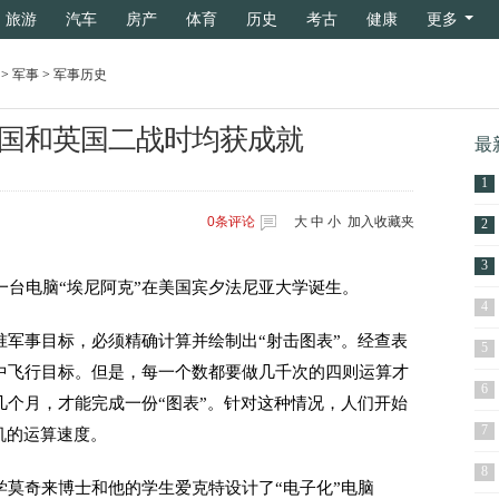
旅游
汽车
房产
体育
历史
考古
健康
更多
>
军事
>
军事历史
国和英国二战时均获成就
最
1
0
条评论
大
中
小
加入收藏夹
2
3
一台电脑“埃尼阿克”在美国宾夕法尼亚大学诞生。
4
军事目标，必须精确计算并绘制出“射击图表”。经查表
5
中飞行目标。但是，每一个数都要做几千次的四则运算才
6
个月，才能完成一份“图表”。针对这种情况，人们开始
7
机的运算速度。
8
莫奇来博士和他的学生爱克特设计了“电子化”电脑