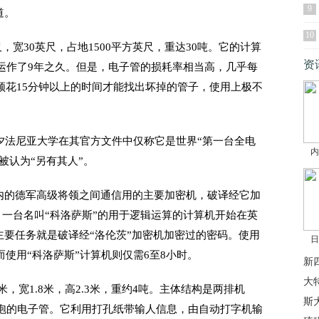
9
道。
10
尺，宽30英尺，占地1500平方英尺，重达30吨。它的计算
资
，运作了9年之久。但是，电子管的损耗率相当高，几乎每
须花15分钟以上的时间才能找出坏掉的管子，使用上极不
夕法尼亚大学在其官方文件中仅称它是世界“第一台全电
内
被认为“另有其人”。
内的德军高级将领之间通信用的主要加密机，破译经它加
日，一台名叫“科洛萨斯”的用于逻辑运算的计算机开始在英
主要任务就是破译经“洛伦茨”加密机加密过的密码。使用
日
使用“科洛萨斯”计算机则仅需6至8小时。
新
大
米，宽1.8米，高2.3米，重约4吨。主体结构是两排机
斯
灯泡的电子管。它利用打孔纸带输人信息，由自动打字机输