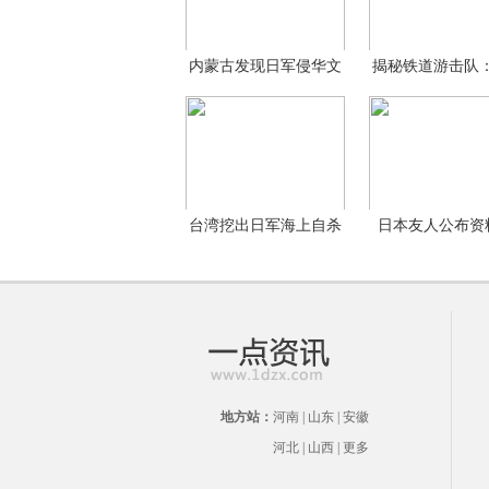
内蒙古发现日军侵华文
揭秘铁道游击队：
物
分钟
台湾挖出日军海上自杀
日本友人公布资
攻
示
地方站：
河南
|
山东
|
安徽
河北
|
山西
|
更多