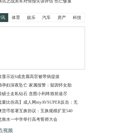
磺岛之战美军对情报失误评估 伤亡惨重
资讯
体育
娱乐
汽车
房产
科技
查显示近6成贪腐高官被带病提拔
婚孕妇深夜坠亡 家属报警：疑因怀女胎
校硕士走私钻石 贪图小利终致前途尽
流量比你高】成人网myAVSUPER反击：无
澳货币签署互换协议：互换规模扩至540
北衡水一中学举行高考誓师大会
点视频