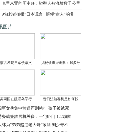
克里米亚的历史账：鞑靼人被流放数千公里
的始
9旬老者拍摄“日本谎言” 拒领“敌人”的养
讯图片
蒙古发现日军侵华文
揭秘铁道游击队：10多分
美两国在硫磺岛举行
昔日法航客机是如何找
四军女兵集中营遭严刑拷打 孩子被饿死
特务戴笠故居机关多：一宅87门 122扇窗
大林为“弟弟超过老大哥”敬酒 刘少奇不