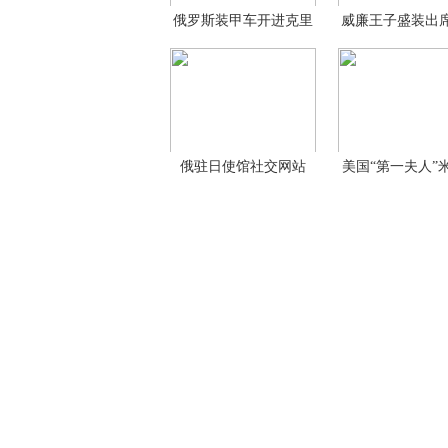
俄罗斯装甲车开进克里
威廉王子盛装出
米
翠
俄驻日使馆社交网站
美国“第一夫人”
发“