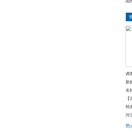
国
调
新
名
【
韩
河
热