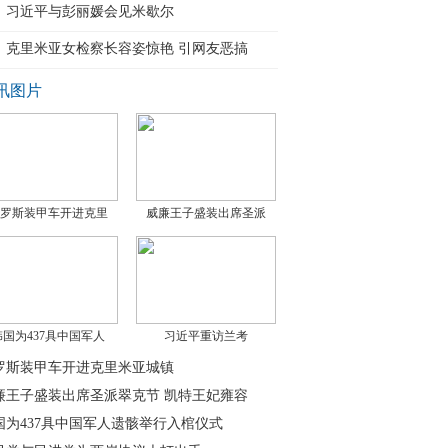
习近平与彭丽媛会见米歇尔
克里米亚女检察长容姿惊艳 引网友恶搞
讯图片
罗斯装甲车开进克里
威廉王子盛装出席圣派
韩国为437具中国军人
习近平重访兰考
罗斯装甲车开进克里米亚城镇
廉王子盛装出席圣派翠克节 凯特王妃雍容
国为437具中国军人遗骸举行入棺仪式