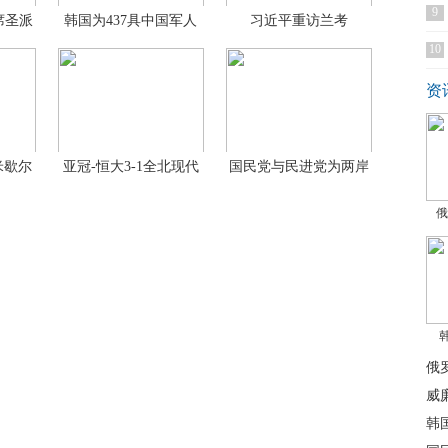
9
席圣派
韩国为437具中国军人
习近平重访兰考
遗
10
资
米歇尔
亚冠-恒大3-1全北现代
国民党与民进党为两岸
协
俄
俄
威
韩