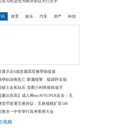
民党与民进党为两岸协议大打出手
资讯
体育
娱乐
汽车
房产
科技
查显示近6成贪腐高官被带病提拔
婚孕妇深夜坠亡 家属报警：疑因怀女胎
校硕士走私钻石 贪图小利终致前途尽
流量比你高】成人网myAVSUPER反击：无
澳货币签署互换协议：互换规模扩至540
北衡水一中学举行高考誓师大会
点视频