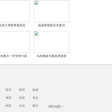
乌克兰局势再度恶化
连战率团抵北京参访
北衡水一中学举行高
乌亲俄派与新政府派发
娱乐
财经
旅游
体育
历史
考古
科技
企业
图片
网站地图>>