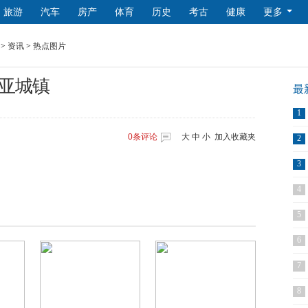
旅游
汽车
房产
体育
历史
考古
健康
更多
>
资讯
>
热点图片
亚城镇
最
1
0
条评论
大
中
小
加入收藏夹
2
3
4
5
6
7
8