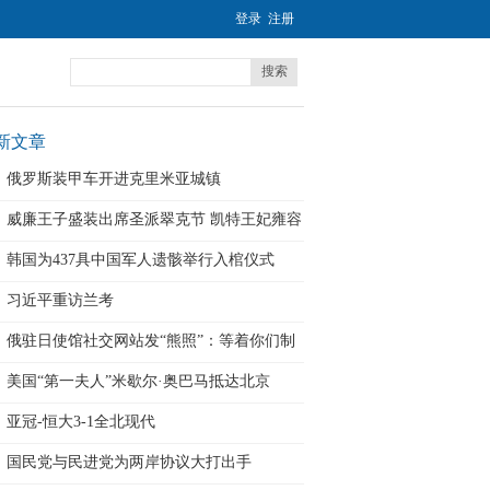
登录
注册
搜索
新文章
俄罗斯装甲车开进克里米亚城镇
威廉王子盛装出席圣派翠克节 凯特王妃雍容
韩国为437具中国军人遗骸举行入棺仪式
习近平重访兰考
俄驻日使馆社交网站发“熊照”：等着你们制
裁
美国“第一夫人”米歇尔·奥巴马抵达北京
亚冠-恒大3-1全北现代
国民党与民进党为两岸协议大打出手