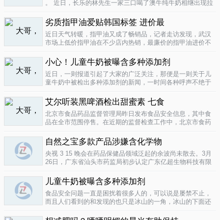
。 近日，长乐的林先生一家三口喝了澳牛纯牛奶相继出现拉
肚子症状。前日，纳闷的林先生拆开两盒纯牛奶发现，原来
纯牛奶并 不纯 ，呈凝固状，像酸奶。昨日上午，林先生向长
劣质指甲油爱贴韩国标签 进价最
乐工商局12315投..
04-16
近日天气转暖，指甲油又成了畅销品，记者走访发现，武汉
市场上低价指甲油在不少店内热销，最廉价的指甲油进价不
到一元钱，产品质量堪忧。三无 指甲油夜市生意好在汉口六
渡桥夜市上，不少摊位都有五颜六色的指甲油摆卖。 韩国进
小心！儿童牛奶被曝含多种添加剂
口指甲油只要9元，另一个韩国..
04-16
近日，一则报道引起了大家的广泛关注，那便是一则关于儿
童牛奶中被检出多种添加剂的新闻，一时间各种呼声不绝于
耳，有商家的解释，有专家的声明，更多的还是家长的恐
慌。 每天一斤奶，强壮中国人 ，到底让儿童强壮起来的是牛
艾尔听装黑啤酒检出甜蜜素 七食
奶，还是添加剂？超市中的儿童牛..
04-15
北京市食品药品监督管理局昨日发布食品安全信息，其中食
品在全市范围停售。在近期的监督检查工作中，北京市食药
监局发现 吉庆 牌黑胡椒粉等7种食品不合格。其中，广东蓝
带集团北京蓝宝酒业有限公司生产的 艾尔 听装黑啤酒，检出
自然之宝多款产品涉嫌含化学物
不得检出的甜蜜素。北京市..
04-12
央视 3 15 晚会在药品保健品领域泛起的余波尚未散去。3月
26日，广东省汕头市药监局初步认定广东亿超生物科技有限
公司以 鳕鱼肝油 替代 鱼油 生产销售相关糖果产品，其行为
已涉嫌构成生产销售伪劣产品罪，决定将案件移送汕头市公
儿童牛奶被曝含多种添加剂
安局依法查处。亿..
04-12
食品安全问题一直是困扰着很多人的，可以说是屡禁不止，
而且人们看到的和发现的也只是冰山的一角，冰山的下面还
隐藏着怎样的危机或许是人们不知道的，或许这是一个发展
中国家向发达国家进展的过程中的必经之路吧，但是，人们