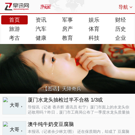
导航
首页
资讯
军事
娱乐
财经
旅游
汽车
房产
体育
历史
考古
健康
教育
科技
企业
【图话】天降奇兵
厦门水龙头抽检过半不合格 1/3或
导报讯（记者 香卉辉 通讯员 杜宁）厦门市面上的水龙头你
还敢用吗？昨日，厦门市工商局公布了一季度水龙头质量抽
检结果，发现不合格率超过了一半，而其中有近三分之一的
批次不合格原因是会产生剧毒。不合格率53.3%涉及多个品
澳牛纯牛奶变豆腐脑
牌据介绍，厦门市工商局今..
04-17
本报讯（记者余少林文/图） 还在保质期内，却成了 豆腐脑