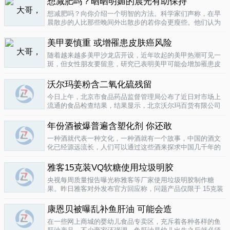
想减肥吗？晒晒明媚的晨光有助保持
要为这种发展付出一定的代价，尤其..
04-12
想减肥吗？向你介绍一个明智的方法。科学家们声称，在早
晨散步的人比那些晚间外出散步的若你会更瘦些。他们认为
明亮的晨光帮助人体时钟同步，然后帮助调节新陈代谢。美
国研究人员让54名男性和女性研究参与者在手腕上戴上监控
美甲要慎重 或增罹患皮肤癌风险
器，记录他们在一个星期内晒太阳..
04-10
随着越来越多美甲沙龙店开设，近年吹起的美甲热潮可见一
斑，但女性朋友要留意，研究已表明美甲可能会增加罹患皮
肤癌的风险！根据哥伦比亚广播公司 （CBS） 的报导，凝胶
美甲很受欢迎是因为它可以防止指甲断裂。但专家表示，美
沃尔玛姜粉含二氧化硫残留
甲过程中用以硬化凝胶的光疗..
04-10
今日上午，北京市食品药品监督管理局公布了近日对市场上
流通的食品检查结果，结果显示，北京沃尔玛百货有限公司
一分店销售的姜粉检出二氧化硫残留，北京麦啃玛超市的一
款小食品甜蜜素超标。二氧化硫在我国禁止用于姜粉这类食
年份酒被爆普遍含塑化剂 你还敢
物，据市食药监局食品安全专家介绍..
04-10
一种酒就代表一种文化，一种酒就有一个故事，中国的酒文
化已经源远流长，人们可以通过这些酒来探求中国几千年的
文化的发展，我想着也是至今为什么人人都知道喝酒对健康
有害又不能完全戒掉的原因，因为酒已经不只是一种可以喝
雅客15克装VQ软糖使用垃圾明胶
的饮品那么简单，就像茶一样有很厚..
04-10
央视每周质量报告曝光称雅客等厂家使用垃圾明胶制作糖
果。昨日雅客对外发布官方回应称，问题产品仅限于 15克装
VQ软糖 ，原料所用明胶乃嘉利达方面提供，目前雅客已停止
生产该产品，并将嘉利达明胶原料全部封存。对已上市流通
康恩贝被曝乱补鱼肝油 可能会造
产品，雅客表示已于3月15..
04-09
在一些网上商城的婴幼儿食品专卖区，充斥着各种各样的鱼