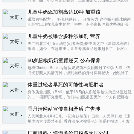
肝油产品，不少商家还强调，鱼肝油是幼儿出生之后就必须
补充的营养元素，适宜长期食用。很多家长也确实天天在给
孩子服用鱼肝油。而实际上，以食品身份出现的鱼肝油是药
儿童牛奶添加剂高达10种 加重孩
品，过量补充会对孩子产生伤害。在..
04-09
采取独特配方 、 补充钙铁锌 、 开发智力 这些吸引眼球的词
汇经常出现在儿童牛奶的广告中，不少家长冲着这些词汇买
给孩子喝。然而，儿童牛奶的添加剂比普通牛奶多，专家表
示，孩子应该尽量少喝。超市儿童牛奶添加剂高达10种昨
儿童牛奶被曝含多种添加剂 营养
天，重庆晨报记者在杨家坪..
04-09
央广网北京4月5日消息(记者冯悦)据中国之声《新闻晚高峰》
报道，如今，在超市里，儿童专属食品越来越多了，比如：
儿童酱油、儿童牛奶等等。在这其中，因为儿童牛奶的口感
非常独特，因此，备受孩子们和家长的喜爱。然而，一些营
60岁超模奶奶童颜逆天 公布保养
养专家指出，儿童牛奶比普通..
04-08
超模Christie Brinkley这位奶奶前不久刚度过了60岁大寿，依
旧光彩照人风情万种，谈到自己的身材保持秘诀，她说除了
每天都要进行大量锻炼，像举重，瑜珈，有氧运动和慢跑
外，从12岁开始她就是个素食主义者，早餐吃燕麦粥加果
体重过轻者早死的可能性与肥胖者
酱，午餐豆子..
04-05
身体质量指数（BMI）低于18.5的人们通常被认为是体重过轻
的，一项新研究发现，他们与指数谱图另外一个方向肥胖者
有着一样的早死风险。近来，专家们开始批评BMI作为一个
（如果是粗略的）整体健康指标的可靠性。这个测量值反映
香丹清网站宣传自相矛盾 广告涉
一个人的高度与重量的比..
04-05
人民网北京4月4日电 （记者赵敬菡）日前，人民网刊发《违
规虚假宣传屡禁不止 香丹清多次被曝光》等系列报道，引发
网友热议。近日，记者经过调查，发现香丹清牌珂妍胶囊的
官方销售网站存在备案信息不明、涉嫌违规发布广告、宣传
厂商爆料：海淘廉价奶粉多为国外过