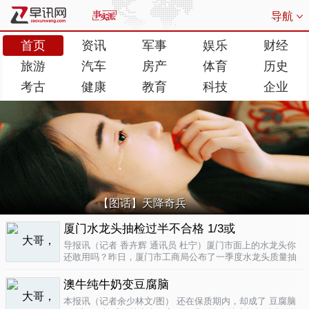
导航
首页
资讯
军事
娱乐
财经
旅游
汽车
房产
体育
历史
考古
健康
教育
科技
企业
【图话】天降奇兵
厦门水龙头抽检过半不合格 1/3或
导报讯（记者 香卉辉 通讯员 杜宁）厦门市面上的水龙头你
还敢用吗？昨日，厦门市工商局公布了一季度水龙头质量抽
检结果，发现不合格率超过了一半，而其中有近三分之一的
批次不合格原因是会产生剧毒。不合格率53.3%涉及多个品
澳牛纯牛奶变豆腐脑
牌据介绍，厦门市工商局今..
04-17
本报讯（记者余少林文/图） 还在保质期内，却成了 豆腐脑