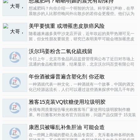
想减肥吗？晒晒明媚的晨光有助保持
要为这种发展付出一定的代价，尤其..
04-12
想减肥吗？向你介绍一个明智的方法。科学家们声称，在早
晨散步的人比那些晚间外出散步的若你会更瘦些。他们认为
明亮的晨光帮助人体时钟同步，然后帮助调节新陈代谢。美
国研究人员让54名男性和女性研究参与者在手腕上戴上监控
美甲要慎重 或增罹患皮肤癌风险
器，记录他们在一个星期内晒太阳..
04-10
随着越来越多美甲沙龙店开设，近年吹起的美甲热潮可见一
斑，但女性朋友要留意，研究已表明美甲可能会增加罹患皮
肤癌的风险！根据哥伦比亚广播公司 （CBS） 的报导，凝胶
美甲很受欢迎是因为它可以防止指甲断裂。但专家表示，美
沃尔玛姜粉含二氧化硫残留
甲过程中用以硬化凝胶的光疗..
04-10
今日上午，北京市食品药品监督管理局公布了近日对市场上
流通的食品检查结果，结果显示，北京沃尔玛百货有限公司
一分店销售的姜粉检出二氧化硫残留，北京麦啃玛超市的一
款小食品甜蜜素超标。二氧化硫在我国禁止用于姜粉这类食
年份酒被爆普遍含塑化剂 你还敢
物，据市食药监局食品安全专家介绍..
04-10
一种酒就代表一种文化，一种酒就有一个故事，中国的酒文
化已经源远流长，人们可以通过这些酒来探求中国几千年的
文化的发展，我想着也是至今为什么人人都知道喝酒对健康
有害又不能完全戒掉的原因，因为酒已经不只是一种可以喝
雅客15克装VQ软糖使用垃圾明胶
的饮品那么简单，就像茶一样有很厚..
04-10
央视每周质量报告曝光称雅客等厂家使用垃圾明胶制作糖
果。昨日雅客对外发布官方回应称，问题产品仅限于 15克装
VQ软糖 ，原料所用明胶乃嘉利达方面提供，目前雅客已停止
生产该产品，并将嘉利达明胶原料全部封存。对已上市流通
康恩贝被曝乱补鱼肝油 可能会造
产品，雅客表示已于3月15..
04-09
在一些网上商城的婴幼儿食品专卖区，充斥着各种各样的鱼