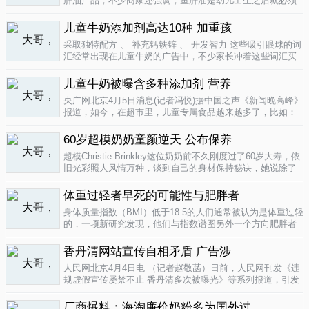
肝油产品，不少商家还强调，鱼肝油是幼儿出生之后就必须
补充的营养元素，适宜长期食用。很多家长也确实天天在给
孩子服用鱼肝油。而实际上，以食品身份出现的鱼肝油是药
儿童牛奶添加剂高达10种 加重孩
品，过量补充会对孩子产生伤害。在..
04-09
采取独特配方 、 补充钙铁锌 、 开发智力 这些吸引眼球的词
汇经常出现在儿童牛奶的广告中，不少家长冲着这些词汇买
给孩子喝。然而，儿童牛奶的添加剂比普通牛奶多，专家表
示，孩子应该尽量少喝。超市儿童牛奶添加剂高达10种昨
儿童牛奶被曝含多种添加剂 营养
天，重庆晨报记者在杨家坪..
04-09
央广网北京4月5日消息(记者冯悦)据中国之声《新闻晚高峰》
报道，如今，在超市里，儿童专属食品越来越多了，比如：
儿童酱油、儿童牛奶等等。在这其中，因为儿童牛奶的口感
非常独特，因此，备受孩子们和家长的喜爱。然而，一些营
60岁超模奶奶童颜逆天 公布保养
养专家指出，儿童牛奶比普通..
04-08
超模Christie Brinkley这位奶奶前不久刚度过了60岁大寿，依
旧光彩照人风情万种，谈到自己的身材保持秘诀，她说除了
每天都要进行大量锻炼，像举重，瑜珈，有氧运动和慢跑
外，从12岁开始她就是个素食主义者，早餐吃燕麦粥加果
体重过轻者早死的可能性与肥胖者
酱，午餐豆子..
04-05
身体质量指数（BMI）低于18.5的人们通常被认为是体重过轻
的，一项新研究发现，他们与指数谱图另外一个方向肥胖者
有着一样的早死风险。近来，专家们开始批评BMI作为一个
（如果是粗略的）整体健康指标的可靠性。这个测量值反映
香丹清网站宣传自相矛盾 广告涉
一个人的高度与重量的比..
04-05
人民网北京4月4日电 （记者赵敬菡）日前，人民网刊发《违
规虚假宣传屡禁不止 香丹清多次被曝光》等系列报道，引发
网友热议。近日，记者经过调查，发现香丹清牌珂妍胶囊的
官方销售网站存在备案信息不明、涉嫌违规发布广告、宣传
厂商爆料：海淘廉价奶粉多为国外过