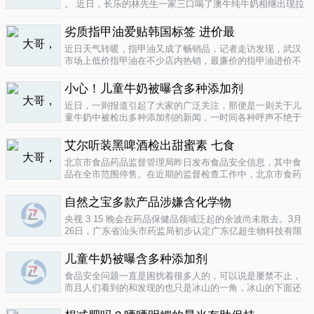
。 近日，长乐的林先生一家三口喝了澳牛纯牛奶相继出现拉
肚子症状。前日，纳闷的林先生拆开两盒纯牛奶发现，原来
纯牛奶并 不纯 ，呈凝固状，像酸奶。昨日上午，林先生向长
劣质指甲油爱贴韩国标签 进价最
乐工商局12315投..
04-16
近日天气转暖，指甲油又成了畅销品，记者走访发现，武汉
市场上低价指甲油在不少店内热销，最廉价的指甲油进价不
到一元钱，产品质量堪忧。三无 指甲油夜市生意好在汉口六
渡桥夜市上，不少摊位都有五颜六色的指甲油摆卖。 韩国进
小心！儿童牛奶被曝含多种添加剂
口指甲油只要9元，另一个韩国..
04-16
近日，一则报道引起了大家的广泛关注，那便是一则关于儿
童牛奶中被检出多种添加剂的新闻，一时间各种呼声不绝于
耳，有商家的解释，有专家的声明，更多的还是家长的恐
慌。 每天一斤奶，强壮中国人 ，到底让儿童强壮起来的是牛
艾尔听装黑啤酒检出甜蜜素 七食
奶，还是添加剂？超市中的儿童牛..
04-15
北京市食品药品监督管理局昨日发布食品安全信息，其中食
品在全市范围停售。在近期的监督检查工作中，北京市食药
监局发现 吉庆 牌黑胡椒粉等7种食品不合格。其中，广东蓝
带集团北京蓝宝酒业有限公司生产的 艾尔 听装黑啤酒，检出
自然之宝多款产品涉嫌含化学物
不得检出的甜蜜素。北京市..
04-12
央视 3 15 晚会在药品保健品领域泛起的余波尚未散去。3月
26日，广东省汕头市药监局初步认定广东亿超生物科技有限
公司以 鳕鱼肝油 替代 鱼油 生产销售相关糖果产品，其行为
已涉嫌构成生产销售伪劣产品罪，决定将案件移送汕头市公
儿童牛奶被曝含多种添加剂
安局依法查处。亿..
04-12
食品安全问题一直是困扰着很多人的，可以说是屡禁不止，
而且人们看到的和发现的也只是冰山的一角，冰山的下面还
隐藏着怎样的危机或许是人们不知道的，或许这是一个发展
中国家向发达国家进展的过程中的必经之路吧，但是，人们