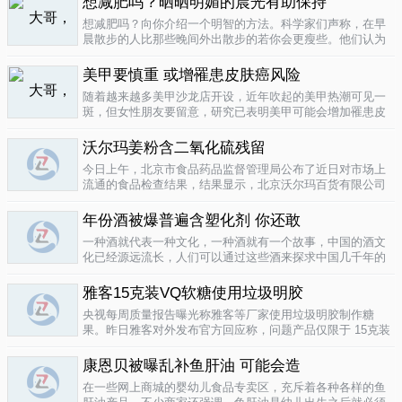
想减肥吗？晒晒明媚的晨光有助保持
要为这种发展付出一定的代价，尤其..
04-12
想减肥吗？向你介绍一个明智的方法。科学家们声称，在早
晨散步的人比那些晚间外出散步的若你会更瘦些。他们认为
明亮的晨光帮助人体时钟同步，然后帮助调节新陈代谢。美
国研究人员让54名男性和女性研究参与者在手腕上戴上监控
美甲要慎重 或增罹患皮肤癌风险
器，记录他们在一个星期内晒太阳..
04-10
随着越来越多美甲沙龙店开设，近年吹起的美甲热潮可见一
斑，但女性朋友要留意，研究已表明美甲可能会增加罹患皮
肤癌的风险！根据哥伦比亚广播公司 （CBS） 的报导，凝胶
美甲很受欢迎是因为它可以防止指甲断裂。但专家表示，美
沃尔玛姜粉含二氧化硫残留
甲过程中用以硬化凝胶的光疗..
04-10
今日上午，北京市食品药品监督管理局公布了近日对市场上
流通的食品检查结果，结果显示，北京沃尔玛百货有限公司
一分店销售的姜粉检出二氧化硫残留，北京麦啃玛超市的一
款小食品甜蜜素超标。二氧化硫在我国禁止用于姜粉这类食
年份酒被爆普遍含塑化剂 你还敢
物，据市食药监局食品安全专家介绍..
04-10
一种酒就代表一种文化，一种酒就有一个故事，中国的酒文
化已经源远流长，人们可以通过这些酒来探求中国几千年的
文化的发展，我想着也是至今为什么人人都知道喝酒对健康
有害又不能完全戒掉的原因，因为酒已经不只是一种可以喝
雅客15克装VQ软糖使用垃圾明胶
的饮品那么简单，就像茶一样有很厚..
04-10
央视每周质量报告曝光称雅客等厂家使用垃圾明胶制作糖
果。昨日雅客对外发布官方回应称，问题产品仅限于 15克装
VQ软糖 ，原料所用明胶乃嘉利达方面提供，目前雅客已停止
生产该产品，并将嘉利达明胶原料全部封存。对已上市流通
康恩贝被曝乱补鱼肝油 可能会造
产品，雅客表示已于3月15..
04-09
在一些网上商城的婴幼儿食品专卖区，充斥着各种各样的鱼