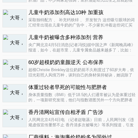
肝油产品，不少商家还强调，鱼肝油是幼儿出生之后就必须
补充的营养元素，适宜长期食用。很多家长也确实天天在给
孩子服用鱼肝油。而实际上，以食品身份出现的鱼肝油是药
儿童牛奶添加剂高达10种 加重孩
品，过量补充会对孩子产生伤害。在..
04-09
采取独特配方 、 补充钙铁锌 、 开发智力 这些吸引眼球的词
汇经常出现在儿童牛奶的广告中，不少家长冲着这些词汇买
给孩子喝。然而，儿童牛奶的添加剂比普通牛奶多，专家表
示，孩子应该尽量少喝。超市儿童牛奶添加剂高达10种昨
儿童牛奶被曝含多种添加剂 营养
天，重庆晨报记者在杨家坪..
04-09
央广网北京4月5日消息(记者冯悦)据中国之声《新闻晚高峰》
报道，如今，在超市里，儿童专属食品越来越多了，比如：
儿童酱油、儿童牛奶等等。在这其中，因为儿童牛奶的口感
非常独特，因此，备受孩子们和家长的喜爱。然而，一些营
60岁超模奶奶童颜逆天 公布保养
养专家指出，儿童牛奶比普通..
04-08
超模Christie Brinkley这位奶奶前不久刚度过了60岁大寿，依
旧光彩照人风情万种，谈到自己的身材保持秘诀，她说除了
每天都要进行大量锻炼，像举重，瑜珈，有氧运动和慢跑
外，从12岁开始她就是个素食主义者，早餐吃燕麦粥加果
体重过轻者早死的可能性与肥胖者
酱，午餐豆子..
04-05
身体质量指数（BMI）低于18.5的人们通常被认为是体重过轻
的，一项新研究发现，他们与指数谱图另外一个方向肥胖者
有着一样的早死风险。近来，专家们开始批评BMI作为一个
（如果是粗略的）整体健康指标的可靠性。这个测量值反映
香丹清网站宣传自相矛盾 广告涉
一个人的高度与重量的比..
04-05
人民网北京4月4日电 （记者赵敬菡）日前，人民网刊发《违
规虚假宣传屡禁不止 香丹清多次被曝光》等系列报道，引发
网友热议。近日，记者经过调查，发现香丹清牌珂妍胶囊的
官方销售网站存在备案信息不明、涉嫌违规发布广告、宣传
厂商爆料：海淘廉价奶粉多为国外过