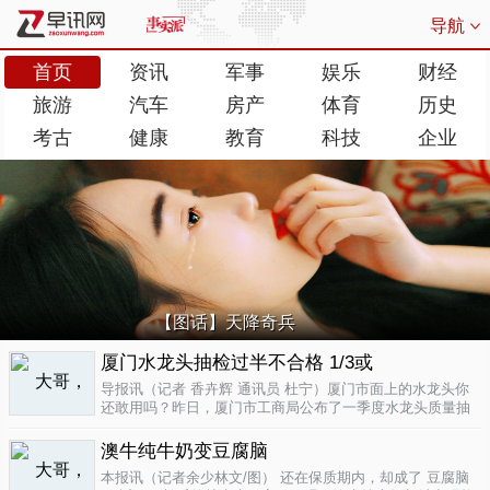
导航
首页
资讯
军事
娱乐
财经
旅游
汽车
房产
体育
历史
考古
健康
教育
科技
企业
【图话】天降奇兵
厦门水龙头抽检过半不合格 1/3或
导报讯（记者 香卉辉 通讯员 杜宁）厦门市面上的水龙头你
还敢用吗？昨日，厦门市工商局公布了一季度水龙头质量抽
检结果，发现不合格率超过了一半，而其中有近三分之一的
批次不合格原因是会产生剧毒。不合格率53.3%涉及多个品
澳牛纯牛奶变豆腐脑
牌据介绍，厦门市工商局今..
04-17
本报讯（记者余少林文/图） 还在保质期内，却成了 豆腐脑