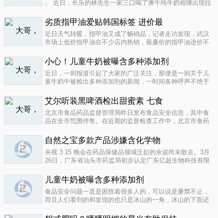
。 近日，长乐的林先生一家三口喝了澳牛纯牛奶相继出现拉
肚子症状。前日，纳闷的林先生拆开两盒纯牛奶发现，原来
纯牛奶并 不纯 ，呈凝固状，像酸奶。昨日上午，林先生向长
劣质指甲油爱贴韩国标签 进价最
乐工商局12315投..
04-16
近日天气转暖，指甲油又成了畅销品，记者走访发现，武汉
市场上低价指甲油在不少店内热销，最廉价的指甲油进价不
到一元钱，产品质量堪忧。三无 指甲油夜市生意好在汉口六
渡桥夜市上，不少摊位都有五颜六色的指甲油摆卖。 韩国进
小心！儿童牛奶被曝含多种添加剂
口指甲油只要9元，另一个韩国..
04-16
近日，一则报道引起了大家的广泛关注，那便是一则关于儿
童牛奶中被检出多种添加剂的新闻，一时间各种呼声不绝于
耳，有商家的解释，有专家的声明，更多的还是家长的恐
慌。 每天一斤奶，强壮中国人 ，到底让儿童强壮起来的是牛
艾尔听装黑啤酒检出甜蜜素 七食
奶，还是添加剂？超市中的儿童牛..
04-15
北京市食品药品监督管理局昨日发布食品安全信息，其中食
品在全市范围停售。在近期的监督检查工作中，北京市食药
监局发现 吉庆 牌黑胡椒粉等7种食品不合格。其中，广东蓝
带集团北京蓝宝酒业有限公司生产的 艾尔 听装黑啤酒，检出
自然之宝多款产品涉嫌含化学物
不得检出的甜蜜素。北京市..
04-12
央视 3 15 晚会在药品保健品领域泛起的余波尚未散去。3月
26日，广东省汕头市药监局初步认定广东亿超生物科技有限
公司以 鳕鱼肝油 替代 鱼油 生产销售相关糖果产品，其行为
已涉嫌构成生产销售伪劣产品罪，决定将案件移送汕头市公
儿童牛奶被曝含多种添加剂
安局依法查处。亿..
04-12
食品安全问题一直是困扰着很多人的，可以说是屡禁不止，
而且人们看到的和发现的也只是冰山的一角，冰山的下面还
隐藏着怎样的危机或许是人们不知道的，或许这是一个发展
中国家向发达国家进展的过程中的必经之路吧，但是，人们