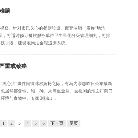
难题
题视察。针对市民关心的餐厨垃圾、废弃油脂（俗称“地沟
示，将适时修订餐饮服务单位卫生量化分级管理细则，将排
手段，建设地沟油全程追溯系统。...
严重或致癌
“黑心油”事件闹得沸沸扬扬之际，有岛内杂志昨日公布最新
油包居然都含铜、铅、砷、汞等重金属。被检测的泡面厂商口
境与食物中。专家则指出...
1
2
3
4
5
6
下一页
尾页