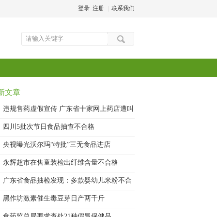
登录
注册
|
联系我们
新文章
违规售药虚假宣传 广东省十家网上药店遭叫
四川5批次节日食品抽查不合格
央视曝光沃尔玛“特批”三无食品进店
永辉超市在售童装检出纤维含量不合格
广东省食品抽检发现：多款婴幼儿米粉不合
格
黑作坊激素催生毒豆芽日产两千斤
食药监总局要求查处21种假冒保健品