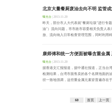
北京大量餐厨废油去向不明 监管成
曝光台
|
2013-11-20
昨天，部分市人大代表就“餐厨垃圾”进行专
油”）流向问题，市市政市容委相关负责人表
放、流向纳入日常检查管理范围，同时利用科技
康师傅和统一方便面被曝含重金属 
曝光台
|
2013-11-20
据香港文汇报报道，据中通社报道，正当台湾
检测结果，台湾市面售卖的各个名牌泡面的
径一致地强调，这些重金属元素皆普遍存在于环
60
首页
上一页