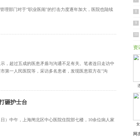
安管理部门对于“职业医闹”的打击力度逐年加大，医院也陆续
8
9
10
资
显示，超过五成的医患矛盾与沟通不足有关。笔者连日走访中
市第一人民医院等，采访多名患者，发现医患双方在“沟
人打砸护士台
1日）中午，上海闸北区中心医院住院部七楼，10余位病人家
女
网