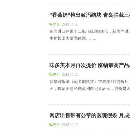
“香蕉奶”检出致泻结块 青岛拦截
曝光台
|
2013-11-20
泰国进口芒果干二氧化硫超标8倍，新西兰进
牛奶检出大量固体团……...
味多美本月再次提价 涨幅最高产品
曝光台
|
2013-11-20
京华时报讯（记者胡笑红）继去年3月提价后
天，味多美总经理黄利向记者表示，提价是因为
网店出售带有公章的医院假条 月成交
曝光台
|
2013-11-20