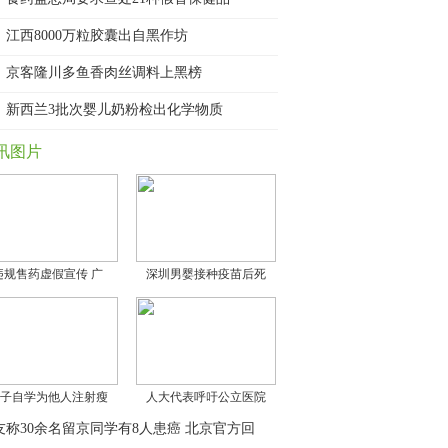
江西8000万粒胶囊出自黑作坊
京客隆川多鱼香肉丝调料上黑榜
新西兰3批次婴儿奶粉检出化学物质
讯图片
违规售药虚假宣传 广
深圳男婴接种疫苗后死
子自学为他人注射瘦
人大代表呼吁公立医院
友称30余名留京同学有8人患癌 北京官方回