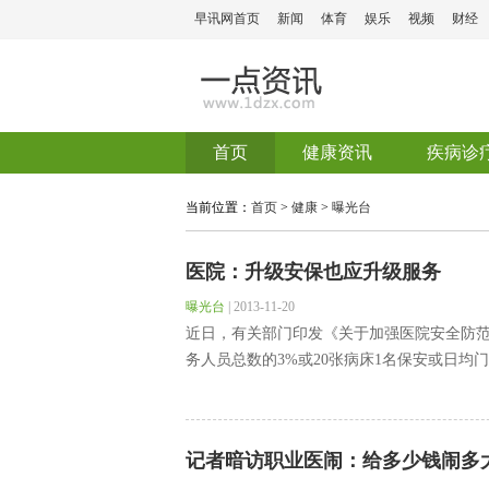
早讯网首页
新闻
体育
娱乐
视频
财经
首页
健康资讯
疾病诊
当前位置：
首页
>
健康
>
曝光台
医院：升级安保也应升级服务
曝光台
|
2013-11-20
近日，有关部门印发《关于加强医院安全防
务人员总数的3%或20张病床1名保安或日均门
记者暗访职业医闹：给多少钱闹多