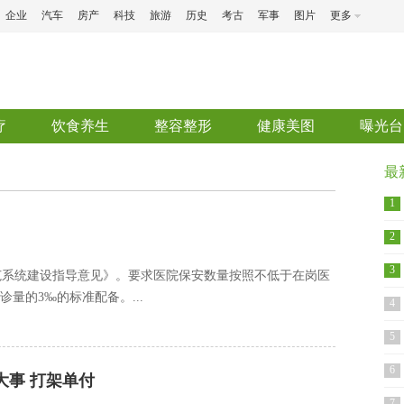
企业
汽车
房产
科技
旅游
历史
考古
军事
图片
更多
疗
饮食养生
整容整形
健康美图
曝光台
最
1
2
3
范系统建设指导意见》。要求医院保安数量按照不低于在岗医
诊量的3‰的标准配备。...
4
5
6
大事 打架单付
7