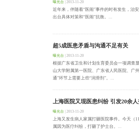
曝光台
|
2013-11-20
近年来，伴随着“医闹”事件的时有发生，治
出台具体对策和“医闹”抗衡。...
超5成医患矛盾与沟通不足有关
曝光台
|
2013-11-20
根据广东省卫生和计划生育委员会一项调查
山大学附属第一医院、广东省人民医院、广州
通”环节上需要上些“润滑剂”。...
上海医院又现医患纠纷 引发20余
曝光台
|
2013-11-20
上海又发生病人家属打砸医院事件。今天（1
属因为医疗纠纷，打砸了护士台。...