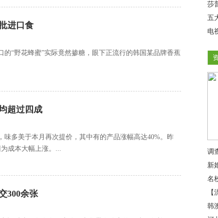
莎
五
三批进口食
电
口的“野花蜂蜜”实际竟然掺糖，眼下正流行的韩国某品牌香蕉
均超过四成
，味多美于本月再次提价，其中有的产品涨幅高达40%。昨
成本大幅上涨。...
调
新
名
300余张
【
韩