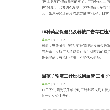
“网上竟然连假条都有的卖了。”市民张女士
称“保真”。记者调查发现，这些假条大多数“
元，生意好的店家月均成交量300余张。目前，
10种药品保健品及器械广告存在违
曝光台
|
2013-11-20
日前，安徽省食品药品监督管理局发布公告称
节严重，提醒广大消费者在医生或药师的指
是保健品没有治疗作用，不能代替药品。...
因孩子输液三针没找到血管 三名护
曝光台
|
2013-11-20
11日下午,因为孩子输液时三针都没找到血管
护士在纠纷中受伤。...