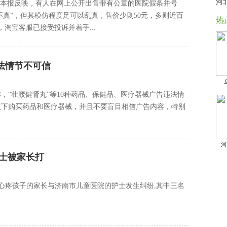
河
向本报反映，有人在网上公开出售带有公章的医院假条并号
不真”，但其模仿程度足可以乱真，售价少则50元，多则近百
热
淘宝客服已接受投诉并着手...
法情节不可信
，“壮腰健肾丸”等10种药品、保健品、医疗器械广告违法情
点下购买药品和医疗器械，并且不要盲目相信广告内容，特别
河
士被家长打
,心疼孩子的家长与济南市儿童医院的护士发生纠纷,其中三名