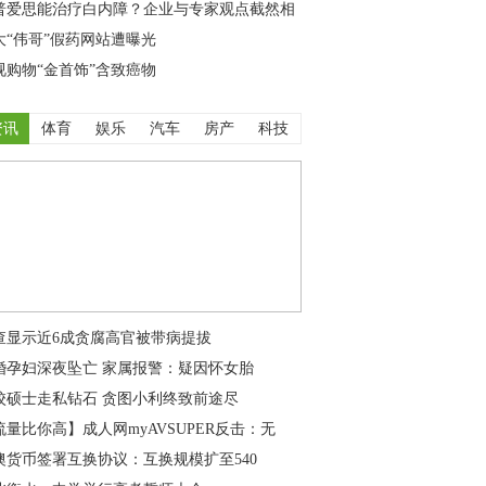
普爱思能治疗白内障？企业与专家观点截然相
大“伟哥”假药网站遭曝光
视购物“金首饰”含致癌物
资讯
体育
娱乐
汽车
房产
科技
查显示近6成贪腐高官被带病提拔
婚孕妇深夜坠亡 家属报警：疑因怀女胎
校硕士走私钻石 贪图小利终致前途尽
流量比你高】成人网myAVSUPER反击：无
澳货币签署互换协议：互换规模扩至540