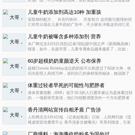
肝油产品，不少商家还强调，鱼肝油是幼儿出生之后就必须
补充的营养元素，适宜长期食用。很多家长也确实天天在给
孩子服用鱼肝油。而实际上，以食品身份出现的鱼肝油是药
儿童牛奶添加剂高达10种 加重孩
品，过量补充会对孩子产生伤害。在..
04-09
采取独特配方 、 补充钙铁锌 、 开发智力 这些吸引眼球的词
汇经常出现在儿童牛奶的广告中，不少家长冲着这些词汇买
给孩子喝。然而，儿童牛奶的添加剂比普通牛奶多，专家表
示，孩子应该尽量少喝。超市儿童牛奶添加剂高达10种昨
儿童牛奶被曝含多种添加剂 营养
天，重庆晨报记者在杨家坪..
04-09
央广网北京4月5日消息(记者冯悦)据中国之声《新闻晚高峰》
报道，如今，在超市里，儿童专属食品越来越多了，比如：
儿童酱油、儿童牛奶等等。在这其中，因为儿童牛奶的口感
非常独特，因此，备受孩子们和家长的喜爱。然而，一些营
60岁超模奶奶童颜逆天 公布保养
养专家指出，儿童牛奶比普通..
04-08
超模Christie Brinkley这位奶奶前不久刚度过了60岁大寿，依
旧光彩照人风情万种，谈到自己的身材保持秘诀，她说除了
每天都要进行大量锻炼，像举重，瑜珈，有氧运动和慢跑
外，从12岁开始她就是个素食主义者，早餐吃燕麦粥加果
体重过轻者早死的可能性与肥胖者
酱，午餐豆子..
04-05
身体质量指数（BMI）低于18.5的人们通常被认为是体重过轻
的，一项新研究发现，他们与指数谱图另外一个方向肥胖者
有着一样的早死风险。近来，专家们开始批评BMI作为一个
（如果是粗略的）整体健康指标的可靠性。这个测量值反映
香丹清网站宣传自相矛盾 广告涉
一个人的高度与重量的比..
04-05
人民网北京4月4日电 （记者赵敬菡）日前，人民网刊发《违
规虚假宣传屡禁不止 香丹清多次被曝光》等系列报道，引发
网友热议。近日，记者经过调查，发现香丹清牌珂妍胶囊的
官方销售网站存在备案信息不明、涉嫌违规发布广告、宣传
厂商爆料：海淘廉价奶粉多为国外过