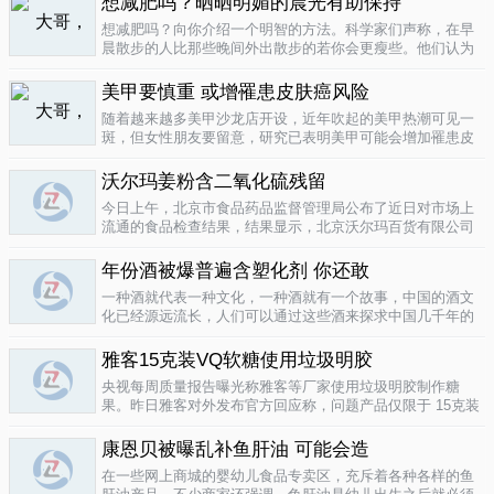
想减肥吗？晒晒明媚的晨光有助保持
要为这种发展付出一定的代价，尤其..
04-12
想减肥吗？向你介绍一个明智的方法。科学家们声称，在早
晨散步的人比那些晚间外出散步的若你会更瘦些。他们认为
明亮的晨光帮助人体时钟同步，然后帮助调节新陈代谢。美
国研究人员让54名男性和女性研究参与者在手腕上戴上监控
美甲要慎重 或增罹患皮肤癌风险
器，记录他们在一个星期内晒太阳..
04-10
随着越来越多美甲沙龙店开设，近年吹起的美甲热潮可见一
斑，但女性朋友要留意，研究已表明美甲可能会增加罹患皮
肤癌的风险！根据哥伦比亚广播公司 （CBS） 的报导，凝胶
美甲很受欢迎是因为它可以防止指甲断裂。但专家表示，美
沃尔玛姜粉含二氧化硫残留
甲过程中用以硬化凝胶的光疗..
04-10
今日上午，北京市食品药品监督管理局公布了近日对市场上
流通的食品检查结果，结果显示，北京沃尔玛百货有限公司
一分店销售的姜粉检出二氧化硫残留，北京麦啃玛超市的一
款小食品甜蜜素超标。二氧化硫在我国禁止用于姜粉这类食
年份酒被爆普遍含塑化剂 你还敢
物，据市食药监局食品安全专家介绍..
04-10
一种酒就代表一种文化，一种酒就有一个故事，中国的酒文
化已经源远流长，人们可以通过这些酒来探求中国几千年的
文化的发展，我想着也是至今为什么人人都知道喝酒对健康
有害又不能完全戒掉的原因，因为酒已经不只是一种可以喝
雅客15克装VQ软糖使用垃圾明胶
的饮品那么简单，就像茶一样有很厚..
04-10
央视每周质量报告曝光称雅客等厂家使用垃圾明胶制作糖
果。昨日雅客对外发布官方回应称，问题产品仅限于 15克装
VQ软糖 ，原料所用明胶乃嘉利达方面提供，目前雅客已停止
生产该产品，并将嘉利达明胶原料全部封存。对已上市流通
康恩贝被曝乱补鱼肝油 可能会造
产品，雅客表示已于3月15..
04-09
在一些网上商城的婴幼儿食品专卖区，充斥着各种各样的鱼