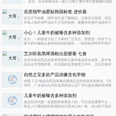
。 近日，长乐的林先生一家三口喝了澳牛纯牛奶相继出现拉
肚子症状。前日，纳闷的林先生拆开两盒纯牛奶发现，原来
纯牛奶并 不纯 ，呈凝固状，像酸奶。昨日上午，林先生向长
劣质指甲油爱贴韩国标签 进价最
乐工商局12315投..
04-16
近日天气转暖，指甲油又成了畅销品，记者走访发现，武汉
市场上低价指甲油在不少店内热销，最廉价的指甲油进价不
到一元钱，产品质量堪忧。三无 指甲油夜市生意好在汉口六
渡桥夜市上，不少摊位都有五颜六色的指甲油摆卖。 韩国进
小心！儿童牛奶被曝含多种添加剂
口指甲油只要9元，另一个韩国..
04-16
近日，一则报道引起了大家的广泛关注，那便是一则关于儿
童牛奶中被检出多种添加剂的新闻，一时间各种呼声不绝于
耳，有商家的解释，有专家的声明，更多的还是家长的恐
慌。 每天一斤奶，强壮中国人 ，到底让儿童强壮起来的是牛
艾尔听装黑啤酒检出甜蜜素 七食
奶，还是添加剂？超市中的儿童牛..
04-15
北京市食品药品监督管理局昨日发布食品安全信息，其中食
品在全市范围停售。在近期的监督检查工作中，北京市食药
监局发现 吉庆 牌黑胡椒粉等7种食品不合格。其中，广东蓝
带集团北京蓝宝酒业有限公司生产的 艾尔 听装黑啤酒，检出
自然之宝多款产品涉嫌含化学物
不得检出的甜蜜素。北京市..
04-12
央视 3 15 晚会在药品保健品领域泛起的余波尚未散去。3月
26日，广东省汕头市药监局初步认定广东亿超生物科技有限
公司以 鳕鱼肝油 替代 鱼油 生产销售相关糖果产品，其行为
已涉嫌构成生产销售伪劣产品罪，决定将案件移送汕头市公
儿童牛奶被曝含多种添加剂
安局依法查处。亿..
04-12
食品安全问题一直是困扰着很多人的，可以说是屡禁不止，
而且人们看到的和发现的也只是冰山的一角，冰山的下面还
隐藏着怎样的危机或许是人们不知道的，或许这是一个发展
中国家向发达国家进展的过程中的必经之路吧，但是，人们