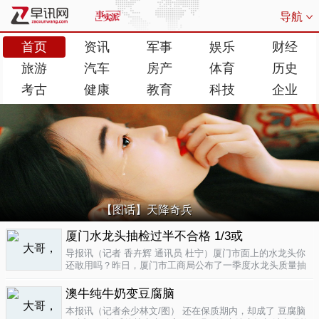
导航
首页
资讯
军事
娱乐
财经
旅游
汽车
房产
体育
历史
考古
健康
教育
科技
企业
【图话】天降奇兵
厦门水龙头抽检过半不合格 1/3或
导报讯（记者 香卉辉 通讯员 杜宁）厦门市面上的水龙头你
还敢用吗？昨日，厦门市工商局公布了一季度水龙头质量抽
检结果，发现不合格率超过了一半，而其中有近三分之一的
批次不合格原因是会产生剧毒。不合格率53.3%涉及多个品
澳牛纯牛奶变豆腐脑
牌据介绍，厦门市工商局今..
04-17
本报讯（记者余少林文/图） 还在保质期内，却成了 豆腐脑