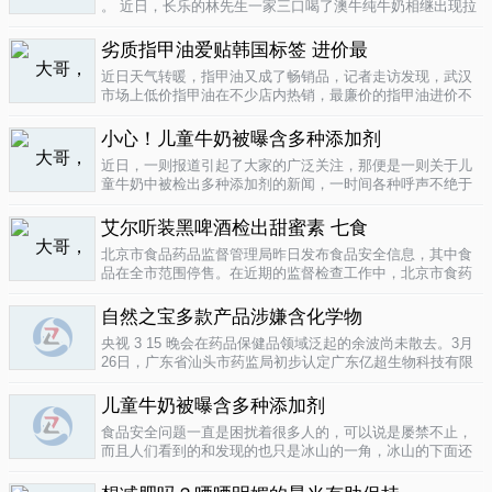
。 近日，长乐的林先生一家三口喝了澳牛纯牛奶相继出现拉
肚子症状。前日，纳闷的林先生拆开两盒纯牛奶发现，原来
纯牛奶并 不纯 ，呈凝固状，像酸奶。昨日上午，林先生向长
劣质指甲油爱贴韩国标签 进价最
乐工商局12315投..
04-16
近日天气转暖，指甲油又成了畅销品，记者走访发现，武汉
市场上低价指甲油在不少店内热销，最廉价的指甲油进价不
到一元钱，产品质量堪忧。三无 指甲油夜市生意好在汉口六
渡桥夜市上，不少摊位都有五颜六色的指甲油摆卖。 韩国进
小心！儿童牛奶被曝含多种添加剂
口指甲油只要9元，另一个韩国..
04-16
近日，一则报道引起了大家的广泛关注，那便是一则关于儿
童牛奶中被检出多种添加剂的新闻，一时间各种呼声不绝于
耳，有商家的解释，有专家的声明，更多的还是家长的恐
慌。 每天一斤奶，强壮中国人 ，到底让儿童强壮起来的是牛
艾尔听装黑啤酒检出甜蜜素 七食
奶，还是添加剂？超市中的儿童牛..
04-15
北京市食品药品监督管理局昨日发布食品安全信息，其中食
品在全市范围停售。在近期的监督检查工作中，北京市食药
监局发现 吉庆 牌黑胡椒粉等7种食品不合格。其中，广东蓝
带集团北京蓝宝酒业有限公司生产的 艾尔 听装黑啤酒，检出
自然之宝多款产品涉嫌含化学物
不得检出的甜蜜素。北京市..
04-12
央视 3 15 晚会在药品保健品领域泛起的余波尚未散去。3月
26日，广东省汕头市药监局初步认定广东亿超生物科技有限
公司以 鳕鱼肝油 替代 鱼油 生产销售相关糖果产品，其行为
已涉嫌构成生产销售伪劣产品罪，决定将案件移送汕头市公
儿童牛奶被曝含多种添加剂
安局依法查处。亿..
04-12
食品安全问题一直是困扰着很多人的，可以说是屡禁不止，
而且人们看到的和发现的也只是冰山的一角，冰山的下面还
隐藏着怎样的危机或许是人们不知道的，或许这是一个发展
中国家向发达国家进展的过程中的必经之路吧，但是，人们