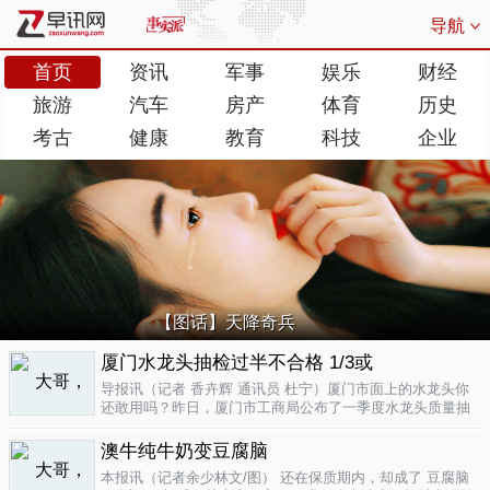
导航
首页
资讯
军事
娱乐
财经
旅游
汽车
房产
体育
历史
考古
健康
教育
科技
企业
【图话】天降奇兵
厦门水龙头抽检过半不合格 1/3或
导报讯（记者 香卉辉 通讯员 杜宁）厦门市面上的水龙头你
还敢用吗？昨日，厦门市工商局公布了一季度水龙头质量抽
检结果，发现不合格率超过了一半，而其中有近三分之一的
批次不合格原因是会产生剧毒。不合格率53.3%涉及多个品
澳牛纯牛奶变豆腐脑
牌据介绍，厦门市工商局今..
04-17
本报讯（记者余少林文/图） 还在保质期内，却成了 豆腐脑