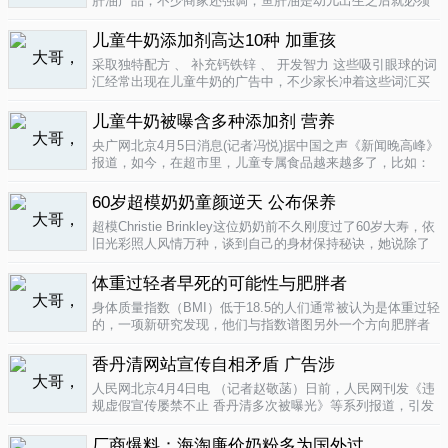
肝油产品，不少商家还强调，鱼肝油是幼儿出生之后就必须
补充的营养元素，适宜长期食用。很多家长也确实天天在给
孩子服用鱼肝油。而实际上，以食品身份出现的鱼肝油是药
儿童牛奶添加剂高达10种 加重孩
品，过量补充会对孩子产生伤害。在..
04-09
采取独特配方 、 补充钙铁锌 、 开发智力 这些吸引眼球的词
汇经常出现在儿童牛奶的广告中，不少家长冲着这些词汇买
给孩子喝。然而，儿童牛奶的添加剂比普通牛奶多，专家表
示，孩子应该尽量少喝。超市儿童牛奶添加剂高达10种昨
儿童牛奶被曝含多种添加剂 营养
天，重庆晨报记者在杨家坪..
04-09
央广网北京4月5日消息(记者冯悦)据中国之声《新闻晚高峰》
报道，如今，在超市里，儿童专属食品越来越多了，比如：
儿童酱油、儿童牛奶等等。在这其中，因为儿童牛奶的口感
非常独特，因此，备受孩子们和家长的喜爱。然而，一些营
60岁超模奶奶童颜逆天 公布保养
养专家指出，儿童牛奶比普通..
04-08
超模Christie Brinkley这位奶奶前不久刚度过了60岁大寿，依
旧光彩照人风情万种，谈到自己的身材保持秘诀，她说除了
每天都要进行大量锻炼，像举重，瑜珈，有氧运动和慢跑
外，从12岁开始她就是个素食主义者，早餐吃燕麦粥加果
体重过轻者早死的可能性与肥胖者
酱，午餐豆子..
04-05
身体质量指数（BMI）低于18.5的人们通常被认为是体重过轻
的，一项新研究发现，他们与指数谱图另外一个方向肥胖者
有着一样的早死风险。近来，专家们开始批评BMI作为一个
（如果是粗略的）整体健康指标的可靠性。这个测量值反映
香丹清网站宣传自相矛盾 广告涉
一个人的高度与重量的比..
04-05
人民网北京4月4日电 （记者赵敬菡）日前，人民网刊发《违
规虚假宣传屡禁不止 香丹清多次被曝光》等系列报道，引发
网友热议。近日，记者经过调查，发现香丹清牌珂妍胶囊的
官方销售网站存在备案信息不明、涉嫌违规发布广告、宣传
厂商爆料：海淘廉价奶粉多为国外过