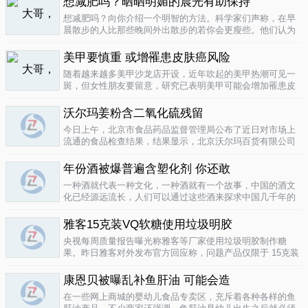
想减肥吗？晒晒明媚的晨光有助保持
要为这种发展付出一定的代价，尤其..
04-12
想减肥吗？向你介绍一个明智的方法。科学家们声称，在早
晨散步的人比那些晚间外出散步的若你会更瘦些。他们认为
明亮的晨光帮助人体时钟同步，然后帮助调节新陈代谢。美
国研究人员让54名男性和女性研究参与者在手腕上戴上监控
美甲要慎重 或增罹患皮肤癌风险
器，记录他们在一个星期内晒太阳..
04-10
随着越来越多美甲沙龙店开设，近年吹起的美甲热潮可见一
斑，但女性朋友要留意，研究已表明美甲可能会增加罹患皮
肤癌的风险！根据哥伦比亚广播公司 （CBS） 的报导，凝胶
美甲很受欢迎是因为它可以防止指甲断裂。但专家表示，美
沃尔玛姜粉含二氧化硫残留
甲过程中用以硬化凝胶的光疗..
04-10
今日上午，北京市食品药品监督管理局公布了近日对市场上
流通的食品检查结果，结果显示，北京沃尔玛百货有限公司
一分店销售的姜粉检出二氧化硫残留，北京麦啃玛超市的一
款小食品甜蜜素超标。二氧化硫在我国禁止用于姜粉这类食
年份酒被爆普遍含塑化剂 你还敢
物，据市食药监局食品安全专家介绍..
04-10
一种酒就代表一种文化，一种酒就有一个故事，中国的酒文
化已经源远流长，人们可以通过这些酒来探求中国几千年的
文化的发展，我想着也是至今为什么人人都知道喝酒对健康
有害又不能完全戒掉的原因，因为酒已经不只是一种可以喝
雅客15克装VQ软糖使用垃圾明胶
的饮品那么简单，就像茶一样有很厚..
04-10
央视每周质量报告曝光称雅客等厂家使用垃圾明胶制作糖
果。昨日雅客对外发布官方回应称，问题产品仅限于 15克装
VQ软糖 ，原料所用明胶乃嘉利达方面提供，目前雅客已停止
生产该产品，并将嘉利达明胶原料全部封存。对已上市流通
康恩贝被曝乱补鱼肝油 可能会造
产品，雅客表示已于3月15..
04-09
在一些网上商城的婴幼儿食品专卖区，充斥着各种各样的鱼