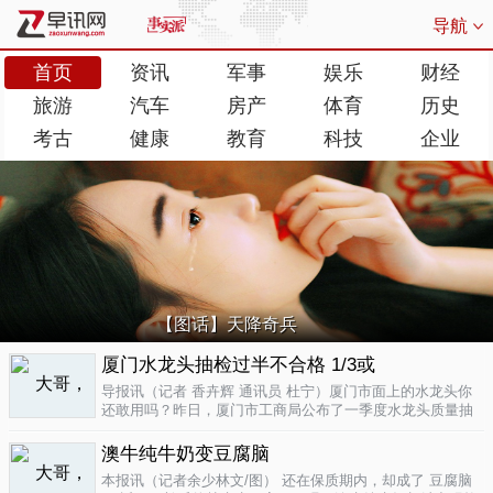
导航
首页
资讯
军事
娱乐
财经
旅游
汽车
房产
体育
历史
考古
健康
教育
科技
企业
【图话】天降奇兵
厦门水龙头抽检过半不合格 1/3或
导报讯（记者 香卉辉 通讯员 杜宁）厦门市面上的水龙头你
还敢用吗？昨日，厦门市工商局公布了一季度水龙头质量抽
检结果，发现不合格率超过了一半，而其中有近三分之一的
批次不合格原因是会产生剧毒。不合格率53.3%涉及多个品
澳牛纯牛奶变豆腐脑
牌据介绍，厦门市工商局今..
04-17
本报讯（记者余少林文/图） 还在保质期内，却成了 豆腐脑