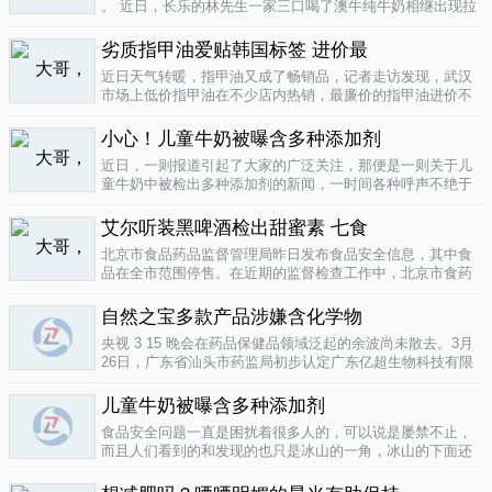
。 近日，长乐的林先生一家三口喝了澳牛纯牛奶相继出现拉
肚子症状。前日，纳闷的林先生拆开两盒纯牛奶发现，原来
纯牛奶并 不纯 ，呈凝固状，像酸奶。昨日上午，林先生向长
劣质指甲油爱贴韩国标签 进价最
乐工商局12315投..
04-16
近日天气转暖，指甲油又成了畅销品，记者走访发现，武汉
市场上低价指甲油在不少店内热销，最廉价的指甲油进价不
到一元钱，产品质量堪忧。三无 指甲油夜市生意好在汉口六
渡桥夜市上，不少摊位都有五颜六色的指甲油摆卖。 韩国进
小心！儿童牛奶被曝含多种添加剂
口指甲油只要9元，另一个韩国..
04-16
近日，一则报道引起了大家的广泛关注，那便是一则关于儿
童牛奶中被检出多种添加剂的新闻，一时间各种呼声不绝于
耳，有商家的解释，有专家的声明，更多的还是家长的恐
慌。 每天一斤奶，强壮中国人 ，到底让儿童强壮起来的是牛
艾尔听装黑啤酒检出甜蜜素 七食
奶，还是添加剂？超市中的儿童牛..
04-15
北京市食品药品监督管理局昨日发布食品安全信息，其中食
品在全市范围停售。在近期的监督检查工作中，北京市食药
监局发现 吉庆 牌黑胡椒粉等7种食品不合格。其中，广东蓝
带集团北京蓝宝酒业有限公司生产的 艾尔 听装黑啤酒，检出
自然之宝多款产品涉嫌含化学物
不得检出的甜蜜素。北京市..
04-12
央视 3 15 晚会在药品保健品领域泛起的余波尚未散去。3月
26日，广东省汕头市药监局初步认定广东亿超生物科技有限
公司以 鳕鱼肝油 替代 鱼油 生产销售相关糖果产品，其行为
已涉嫌构成生产销售伪劣产品罪，决定将案件移送汕头市公
儿童牛奶被曝含多种添加剂
安局依法查处。亿..
04-12
食品安全问题一直是困扰着很多人的，可以说是屡禁不止，
而且人们看到的和发现的也只是冰山的一角，冰山的下面还
隐藏着怎样的危机或许是人们不知道的，或许这是一个发展
中国家向发达国家进展的过程中的必经之路吧，但是，人们