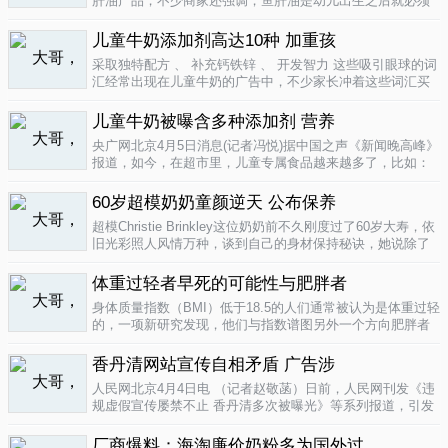
肝油产品，不少商家还强调，鱼肝油是幼儿出生之后就必须
补充的营养元素，适宜长期食用。很多家长也确实天天在给
孩子服用鱼肝油。而实际上，以食品身份出现的鱼肝油是药
儿童牛奶添加剂高达10种 加重孩
品，过量补充会对孩子产生伤害。在..
04-09
采取独特配方 、 补充钙铁锌 、 开发智力 这些吸引眼球的词
汇经常出现在儿童牛奶的广告中，不少家长冲着这些词汇买
给孩子喝。然而，儿童牛奶的添加剂比普通牛奶多，专家表
示，孩子应该尽量少喝。超市儿童牛奶添加剂高达10种昨
儿童牛奶被曝含多种添加剂 营养
天，重庆晨报记者在杨家坪..
04-09
央广网北京4月5日消息(记者冯悦)据中国之声《新闻晚高峰》
报道，如今，在超市里，儿童专属食品越来越多了，比如：
儿童酱油、儿童牛奶等等。在这其中，因为儿童牛奶的口感
非常独特，因此，备受孩子们和家长的喜爱。然而，一些营
60岁超模奶奶童颜逆天 公布保养
养专家指出，儿童牛奶比普通..
04-08
超模Christie Brinkley这位奶奶前不久刚度过了60岁大寿，依
旧光彩照人风情万种，谈到自己的身材保持秘诀，她说除了
每天都要进行大量锻炼，像举重，瑜珈，有氧运动和慢跑
外，从12岁开始她就是个素食主义者，早餐吃燕麦粥加果
体重过轻者早死的可能性与肥胖者
酱，午餐豆子..
04-05
身体质量指数（BMI）低于18.5的人们通常被认为是体重过轻
的，一项新研究发现，他们与指数谱图另外一个方向肥胖者
有着一样的早死风险。近来，专家们开始批评BMI作为一个
（如果是粗略的）整体健康指标的可靠性。这个测量值反映
香丹清网站宣传自相矛盾 广告涉
一个人的高度与重量的比..
04-05
人民网北京4月4日电 （记者赵敬菡）日前，人民网刊发《违
规虚假宣传屡禁不止 香丹清多次被曝光》等系列报道，引发
网友热议。近日，记者经过调查，发现香丹清牌珂妍胶囊的
官方销售网站存在备案信息不明、涉嫌违规发布广告、宣传
厂商爆料：海淘廉价奶粉多为国外过