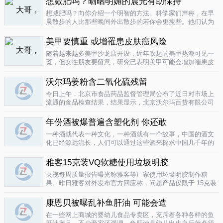
想减肥吗？晒晒明媚的晨光有助保持
要为这种发展付出一定的代价，尤其..
04-12
想减肥吗？向你介绍一个明智的方法。科学家们声称，在早
晨散步的人比那些晚间外出散步的若你会更瘦些。他们认为
明亮的晨光帮助人体时钟同步，然后帮助调节新陈代谢。美
国研究人员让54名男性和女性研究参与者在手腕上戴上监控
美甲要慎重 或增罹患皮肤癌风险
器，记录他们在一个星期内晒太阳..
04-10
随着越来越多美甲沙龙店开设，近年吹起的美甲热潮可见一
斑，但女性朋友要留意，研究已表明美甲可能会增加罹患皮
肤癌的风险！根据哥伦比亚广播公司 （CBS） 的报导，凝胶
美甲很受欢迎是因为它可以防止指甲断裂。但专家表示，美
沃尔玛姜粉含二氧化硫残留
甲过程中用以硬化凝胶的光疗..
04-10
今日上午，北京市食品药品监督管理局公布了近日对市场上
流通的食品检查结果，结果显示，北京沃尔玛百货有限公司
一分店销售的姜粉检出二氧化硫残留，北京麦啃玛超市的一
款小食品甜蜜素超标。二氧化硫在我国禁止用于姜粉这类食
年份酒被爆普遍含塑化剂 你还敢
物，据市食药监局食品安全专家介绍..
04-10
一种酒就代表一种文化，一种酒就有一个故事，中国的酒文
化已经源远流长，人们可以通过这些酒来探求中国几千年的
文化的发展，我想着也是至今为什么人人都知道喝酒对健康
有害又不能完全戒掉的原因，因为酒已经不只是一种可以喝
雅客15克装VQ软糖使用垃圾明胶
的饮品那么简单，就像茶一样有很厚..
04-10
央视每周质量报告曝光称雅客等厂家使用垃圾明胶制作糖
果。昨日雅客对外发布官方回应称，问题产品仅限于 15克装
VQ软糖 ，原料所用明胶乃嘉利达方面提供，目前雅客已停止
生产该产品，并将嘉利达明胶原料全部封存。对已上市流通
康恩贝被曝乱补鱼肝油 可能会造
产品，雅客表示已于3月15..
04-09
在一些网上商城的婴幼儿食品专卖区，充斥着各种各样的鱼