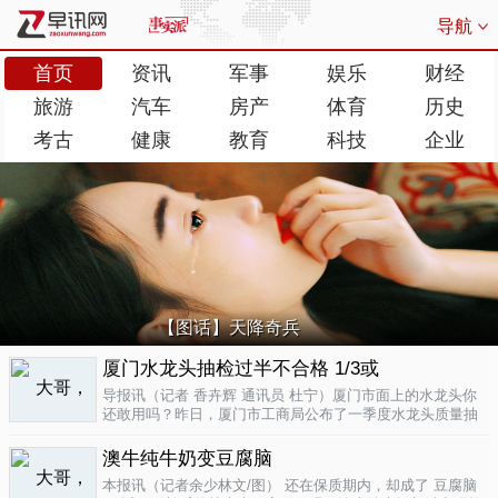
导航
首页
资讯
军事
娱乐
财经
旅游
汽车
房产
体育
历史
考古
健康
教育
科技
企业
【图话】天降奇兵
厦门水龙头抽检过半不合格 1/3或
导报讯（记者 香卉辉 通讯员 杜宁）厦门市面上的水龙头你
还敢用吗？昨日，厦门市工商局公布了一季度水龙头质量抽
检结果，发现不合格率超过了一半，而其中有近三分之一的
批次不合格原因是会产生剧毒。不合格率53.3%涉及多个品
澳牛纯牛奶变豆腐脑
牌据介绍，厦门市工商局今..
04-17
本报讯（记者余少林文/图） 还在保质期内，却成了 豆腐脑