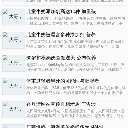
肝油产品，不少商家还强调，鱼肝油是幼儿出生之后就必须
补充的营养元素，适宜长期食用。很多家长也确实天天在给
孩子服用鱼肝油。而实际上，以食品身份出现的鱼肝油是药
儿童牛奶添加剂高达10种 加重孩
品，过量补充会对孩子产生伤害。在..
04-09
采取独特配方 、 补充钙铁锌 、 开发智力 这些吸引眼球的词
汇经常出现在儿童牛奶的广告中，不少家长冲着这些词汇买
给孩子喝。然而，儿童牛奶的添加剂比普通牛奶多，专家表
示，孩子应该尽量少喝。超市儿童牛奶添加剂高达10种昨
儿童牛奶被曝含多种添加剂 营养
天，重庆晨报记者在杨家坪..
04-09
央广网北京4月5日消息(记者冯悦)据中国之声《新闻晚高峰》
报道，如今，在超市里，儿童专属食品越来越多了，比如：
儿童酱油、儿童牛奶等等。在这其中，因为儿童牛奶的口感
非常独特，因此，备受孩子们和家长的喜爱。然而，一些营
60岁超模奶奶童颜逆天 公布保养
养专家指出，儿童牛奶比普通..
04-08
超模Christie Brinkley这位奶奶前不久刚度过了60岁大寿，依
旧光彩照人风情万种，谈到自己的身材保持秘诀，她说除了
每天都要进行大量锻炼，像举重，瑜珈，有氧运动和慢跑
外，从12岁开始她就是个素食主义者，早餐吃燕麦粥加果
体重过轻者早死的可能性与肥胖者
酱，午餐豆子..
04-05
身体质量指数（BMI）低于18.5的人们通常被认为是体重过轻
的，一项新研究发现，他们与指数谱图另外一个方向肥胖者
有着一样的早死风险。近来，专家们开始批评BMI作为一个
（如果是粗略的）整体健康指标的可靠性。这个测量值反映
香丹清网站宣传自相矛盾 广告涉
一个人的高度与重量的比..
04-05
人民网北京4月4日电 （记者赵敬菡）日前，人民网刊发《违
规虚假宣传屡禁不止 香丹清多次被曝光》等系列报道，引发
网友热议。近日，记者经过调查，发现香丹清牌珂妍胶囊的
官方销售网站存在备案信息不明、涉嫌违规发布广告、宣传
厂商爆料：海淘廉价奶粉多为国外过