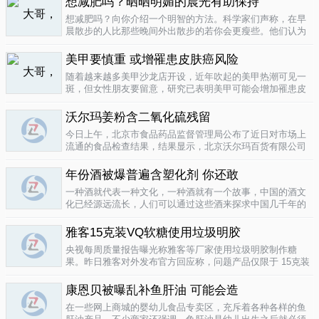
想减肥吗？晒晒明媚的晨光有助保持
要为这种发展付出一定的代价，尤其..
04-12
想减肥吗？向你介绍一个明智的方法。科学家们声称，在早
晨散步的人比那些晚间外出散步的若你会更瘦些。他们认为
明亮的晨光帮助人体时钟同步，然后帮助调节新陈代谢。美
国研究人员让54名男性和女性研究参与者在手腕上戴上监控
美甲要慎重 或增罹患皮肤癌风险
器，记录他们在一个星期内晒太阳..
04-10
随着越来越多美甲沙龙店开设，近年吹起的美甲热潮可见一
斑，但女性朋友要留意，研究已表明美甲可能会增加罹患皮
肤癌的风险！根据哥伦比亚广播公司 （CBS） 的报导，凝胶
美甲很受欢迎是因为它可以防止指甲断裂。但专家表示，美
沃尔玛姜粉含二氧化硫残留
甲过程中用以硬化凝胶的光疗..
04-10
今日上午，北京市食品药品监督管理局公布了近日对市场上
流通的食品检查结果，结果显示，北京沃尔玛百货有限公司
一分店销售的姜粉检出二氧化硫残留，北京麦啃玛超市的一
款小食品甜蜜素超标。二氧化硫在我国禁止用于姜粉这类食
年份酒被爆普遍含塑化剂 你还敢
物，据市食药监局食品安全专家介绍..
04-10
一种酒就代表一种文化，一种酒就有一个故事，中国的酒文
化已经源远流长，人们可以通过这些酒来探求中国几千年的
文化的发展，我想着也是至今为什么人人都知道喝酒对健康
有害又不能完全戒掉的原因，因为酒已经不只是一种可以喝
雅客15克装VQ软糖使用垃圾明胶
的饮品那么简单，就像茶一样有很厚..
04-10
央视每周质量报告曝光称雅客等厂家使用垃圾明胶制作糖
果。昨日雅客对外发布官方回应称，问题产品仅限于 15克装
VQ软糖 ，原料所用明胶乃嘉利达方面提供，目前雅客已停止
生产该产品，并将嘉利达明胶原料全部封存。对已上市流通
康恩贝被曝乱补鱼肝油 可能会造
产品，雅客表示已于3月15..
04-09
在一些网上商城的婴幼儿食品专卖区，充斥着各种各样的鱼