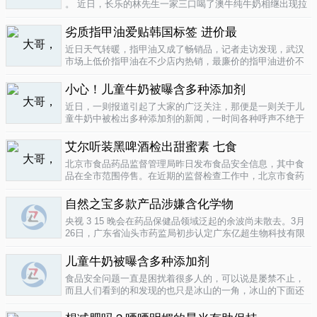
。 近日，长乐的林先生一家三口喝了澳牛纯牛奶相继出现拉
肚子症状。前日，纳闷的林先生拆开两盒纯牛奶发现，原来
纯牛奶并 不纯 ，呈凝固状，像酸奶。昨日上午，林先生向长
劣质指甲油爱贴韩国标签 进价最
乐工商局12315投..
04-16
近日天气转暖，指甲油又成了畅销品，记者走访发现，武汉
市场上低价指甲油在不少店内热销，最廉价的指甲油进价不
到一元钱，产品质量堪忧。三无 指甲油夜市生意好在汉口六
渡桥夜市上，不少摊位都有五颜六色的指甲油摆卖。 韩国进
小心！儿童牛奶被曝含多种添加剂
口指甲油只要9元，另一个韩国..
04-16
近日，一则报道引起了大家的广泛关注，那便是一则关于儿
童牛奶中被检出多种添加剂的新闻，一时间各种呼声不绝于
耳，有商家的解释，有专家的声明，更多的还是家长的恐
慌。 每天一斤奶，强壮中国人 ，到底让儿童强壮起来的是牛
艾尔听装黑啤酒检出甜蜜素 七食
奶，还是添加剂？超市中的儿童牛..
04-15
北京市食品药品监督管理局昨日发布食品安全信息，其中食
品在全市范围停售。在近期的监督检查工作中，北京市食药
监局发现 吉庆 牌黑胡椒粉等7种食品不合格。其中，广东蓝
带集团北京蓝宝酒业有限公司生产的 艾尔 听装黑啤酒，检出
自然之宝多款产品涉嫌含化学物
不得检出的甜蜜素。北京市..
04-12
央视 3 15 晚会在药品保健品领域泛起的余波尚未散去。3月
26日，广东省汕头市药监局初步认定广东亿超生物科技有限
公司以 鳕鱼肝油 替代 鱼油 生产销售相关糖果产品，其行为
已涉嫌构成生产销售伪劣产品罪，决定将案件移送汕头市公
儿童牛奶被曝含多种添加剂
安局依法查处。亿..
04-12
食品安全问题一直是困扰着很多人的，可以说是屡禁不止，
而且人们看到的和发现的也只是冰山的一角，冰山的下面还
隐藏着怎样的危机或许是人们不知道的，或许这是一个发展
中国家向发达国家进展的过程中的必经之路吧，但是，人们