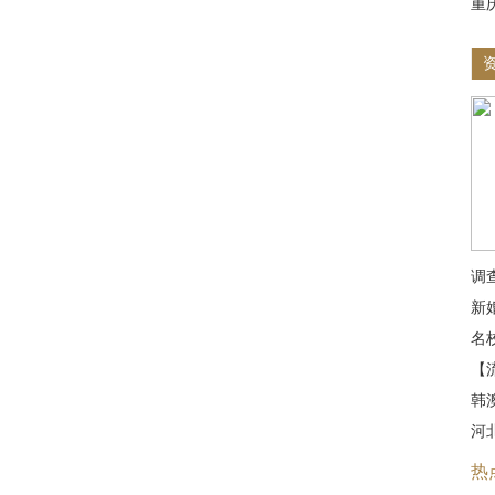
重
调
新
名
【
韩
河
热