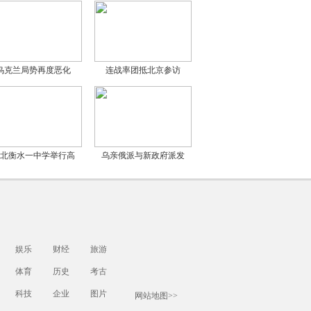
乌克兰局势再度恶化
连战率团抵北京参访
北衡水一中学举行高
乌亲俄派与新政府派发
娱乐
财经
旅游
体育
历史
考古
科技
企业
图片
网站地图>>