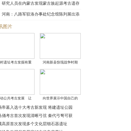
研究人员在内蒙古发现蒙古族起源考古遗存
河南：八路军驻洛办事处纪念馆陈列展出添
新展
讯图片
村遗址考古发掘有重
河南新县惊现战争时期
动公共考古发展 让
向世界展示中国自己的
炀帝墓入选十大考古新发现 将建遗址公园
马俑考古首次发现清晰弓弦 秦代弓弩可获
藏高原首次发现多个文化层细石器遗址