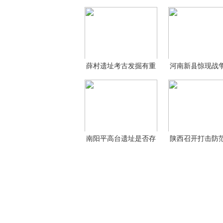
薛村遗址考古发掘有重
河南新县惊现战
大
大
南阳平高台遗址是否存
陕西召开打击防
在
犯