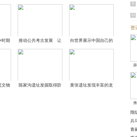
9
10
资
争时期
推动公共考古发展 让
向世界展示中国自己的
考
文
薛
范文物
陈家沟遗址发掘取得阶
黄张遗址发现丰富的龙
段
山
推
隋
兵
青