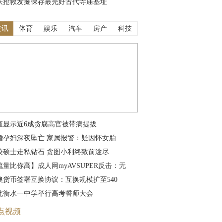
庆抢救发掘保存最完好古代寺庙基址
资讯
体育
娱乐
汽车
房产
科技
查显示近6成贪腐高官被带病提拔
婚孕妇深夜坠亡 家属报警：疑因怀女胎
校硕士走私钻石 贪图小利终致前途尽
流量比你高】成人网myAVSUPER反击：无
澳货币签署互换协议：互换规模扩至540
北衡水一中学举行高考誓师大会
点视频