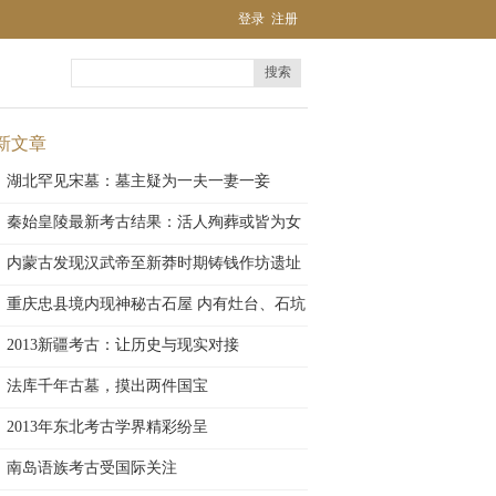
登录
注册
搜索
新文章
湖北罕见宋墓：墓主疑为一夫一妻一妾
秦始皇陵最新考古结果：活人殉葬或皆为女
性
内蒙古发现汉武帝至新莽时期铸钱作坊遗址
重庆忠县境内现神秘古石屋 内有灶台、石坑
2013新疆考古：让历史与现实对接
法库千年古墓，摸出两件国宝
2013年东北考古学界精彩纷呈
南岛语族考古受国际关注