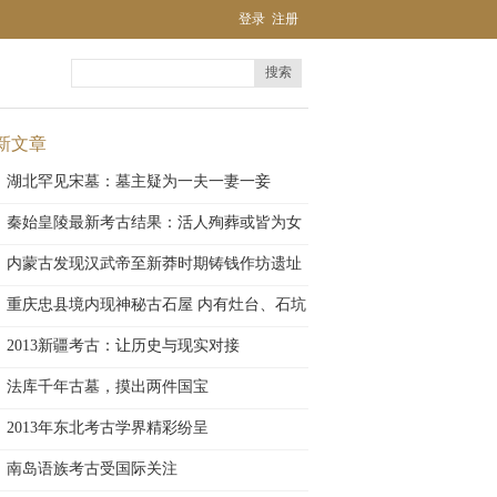
登录
注册
搜索
新文章
湖北罕见宋墓：墓主疑为一夫一妻一妾
秦始皇陵最新考古结果：活人殉葬或皆为女
性
内蒙古发现汉武帝至新莽时期铸钱作坊遗址
重庆忠县境内现神秘古石屋 内有灶台、石坑
2013新疆考古：让历史与现实对接
法库千年古墓，摸出两件国宝
2013年东北考古学界精彩纷呈
南岛语族考古受国际关注