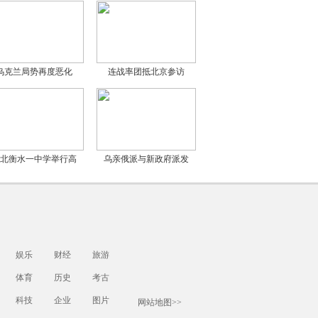
乌克兰局势再度恶化
连战率团抵北京参访
北衡水一中学举行高
乌亲俄派与新政府派发
娱乐
财经
旅游
体育
历史
考古
科技
企业
图片
网站地图>>