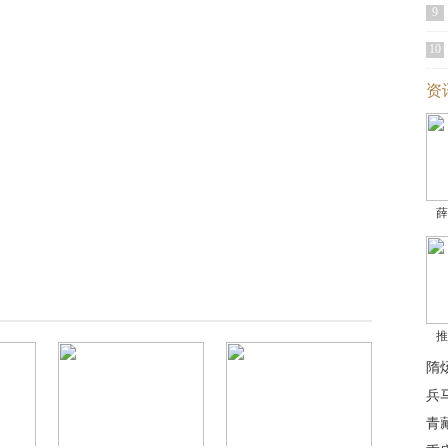
9
10
资
薛
推
隋
兵
青