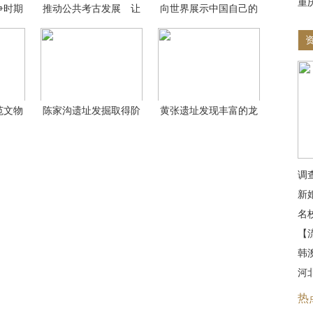
重
争时期
推动公共考古发展 让
向世界展示中国自己的
考
文
范文物
陈家沟遗址发掘取得阶
黄张遗址发现丰富的龙
段
山
调
新
名
【
韩
河
热