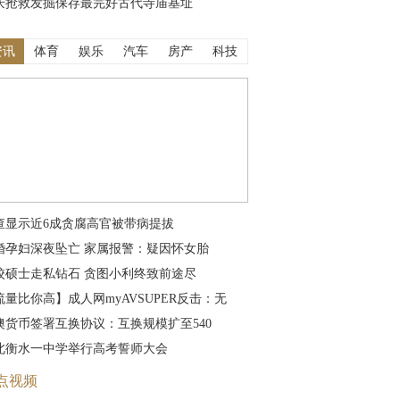
庆抢救发掘保存最完好古代寺庙基址
资讯
体育
娱乐
汽车
房产
科技
查显示近6成贪腐高官被带病提拔
婚孕妇深夜坠亡 家属报警：疑因怀女胎
校硕士走私钻石 贪图小利终致前途尽
流量比你高】成人网myAVSUPER反击：无
澳货币签署互换协议：互换规模扩至540
北衡水一中学举行高考誓师大会
点视频