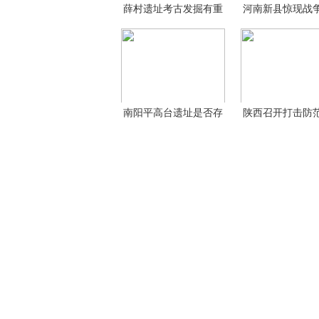
薛村遗址考古发掘有重
河南新县惊现战
大
大
南阳平高台遗址是否存
陕西召开打击防
在
犯