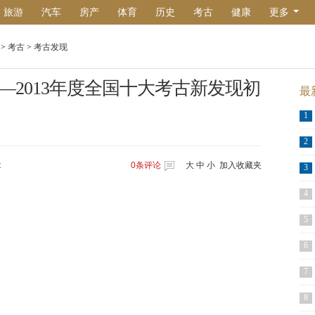
旅游
汽车
房产
体育
历史
考古
健康
更多
>
考古
>
考古发现
2013年度全国十大考古新发现初
最
1
2
:
0
条评论
大
中
小
加入收藏夹
3
4
5
6
7
8