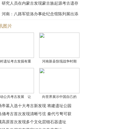
研究人员在内蒙古发现蒙古族起源考古遗存
河南：八路军驻洛办事处纪念馆陈列展出添
新展
讯图片
村遗址考古发掘有重
河南新县惊现战争时期
动公共考古发展 让
向世界展示中国自己的
炀帝墓入选十大考古新发现 将建遗址公园
马俑考古首次发现清晰弓弦 秦代弓弩可获
藏高原首次发现多个文化层细石器遗址