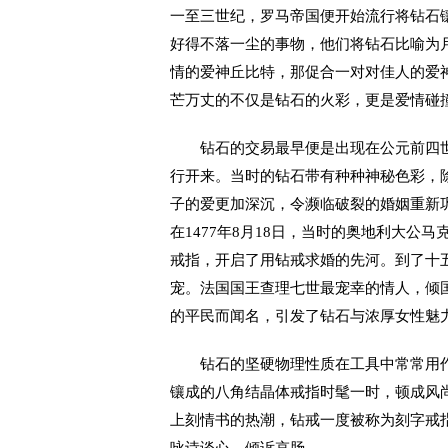
一至三世纪，罗马帝国便开始流行将钻石
好得不落一尘的事物，他们将钻石比喻为
情的爱神丘比特，那促合一对对佳人的爱
芒万丈的不仅是钻石的火彩，更是爱情碰
钻石的交易最早便是出现在公元前四世
行开来。当时的钻石带有种种神秘色彩，
子的爱更加深沉，令濒临破裂的婚姻重新
在1477年8月18日，当时的奥地利大
戒指，开启了用钻戒求婚的先河。到了十
宠。法国国王查理七世最宠幸的情人，倾国
的平民而闻名，引发了钻石与浓厚女性魅
钻石的坚硬物理性质在工具中常常用作割开
镶成的八角结晶体戒指时髦一时，顿成风
上刻情书的热潮，钻戒一度被称为刻字戒