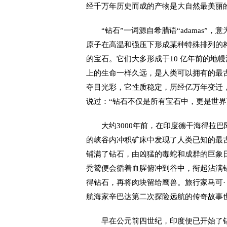
经千万年历史而成的产物是大自然最美丽
“钻石”一词源自希腊语“adamas”
原子在高温和强压下形成某种特殊排列的
的宝石。它们大多形成于10 亿年前的地
上的生命一样久远，是人类可以拥有的最
夺目光彩，它性质稳定，历经亿万年变迁
说过：“钻石不仅是所有宝石中，更是世界
大约3000年前，在印度德干海得拉巴
的峡谷内冲积矿床中发现了人类已知的最
铺满了钻石，由凶猛的毒蛇和成群的巨象
秃鹫便会循着血腥俯冲到谷中，衔起沾满
得钻石，再将肉块留给鹰兽。旅行家马可·
航海家辛巴达第二次探险远航的传奇故事
早在公元前四世纪，印度便已开始了钻石