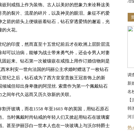
冶
镶嵌到戒指上作为装饰。古人以美好的想象力来诠释这美
月亮的裂片、流星的碎片，以及神灵的眼泪。象征不朽爱
神之箭的箭头上便镶嵌着钻石，钻石穿透爱情的邂逅，光
撞的火花。
纪的印度，然而直至十五世纪前后才在欧洲上层阶层流
除却可以治病，能够为战士带来勇气外，还会令男人对妻
巩固起来。钻石第一次被镶嵌在戒指上用作订婚信物则是
公马克西米利安一世向法国的玛丽公主求婚时赠送了一枚钻石
调
五世纪之后，钻石成为了西方皇室贵族王冠首饰上的新
新
倾城但却出身卑微的阿涅丝. 索蕾作为第一个佩戴钻石
名
力之间年代久远而又历久弥新的关联。
【
韩
玻璃，而在1558 年至1603 年的英国，用钻石原石
河
尚。当时佩戴时尚钻戒的年轻人们又掀起用钻石在玻璃窗
指。甚至伊丽莎白一世本人也在一块玻璃上与沃尔特爵士
热