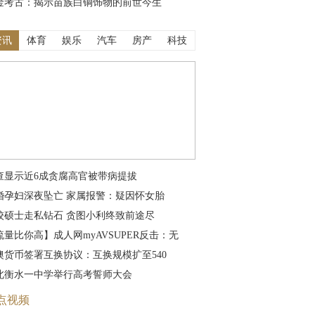
金考古：揭示苗族白铜饰物的前世今生
资讯
体育
娱乐
汽车
房产
科技
查显示近6成贪腐高官被带病提拔
婚孕妇深夜坠亡 家属报警：疑因怀女胎
校硕士走私钻石 贪图小利终致前途尽
流量比你高】成人网myAVSUPER反击：无
澳货币签署互换协议：互换规模扩至540
北衡水一中学举行高考誓师大会
点视频