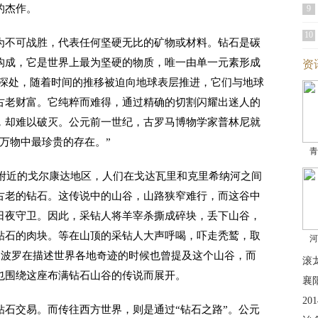
的杰作。
9
10
，意为不可战胜，代表任何坚硬无比的矿物或材料。钻石是碳
构成，它是世界上最为坚硬的物质，唯一由单一元素形成
资
幔深处，随着时间的推移被迫向地球表层推进，它们与地球
古老财富。它纯粹而难得，通过精确的切割闪耀出迷人的
，却难以破灭。公元前一世纪，古罗马博物学家普林尼就
万物中最珍贵的存在。”
青
附近的戈尔康达地区，人们在戈达瓦里和克里希纳河之间
古老的钻石。这传说中的山谷，山路狭窄难行，而这谷中
日夜守卫。因此，采钻人将羊宰杀撕成碎块，丢下山谷，
钻石的肉块。等在山顶的采钻人大声呼喝，吓走秃鹫，取
河
 波罗在描述世界各地奇迹的时候也曾提及这个山谷，而
滚
也围绕这座布满钻石山谷的传说而展开。
襄
2
交易。而传往西方世界，则是通过“钻石之路”。公元