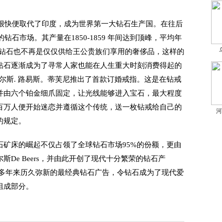
很快便取代了印度，成为世界第一大钻石生产国。在往后
钻石市场。其产量在1850-1859 年间达到顶峰，平均年
，钻石也不再是仅仅供给王公贵族们享用的奢侈品，这样的
钻石逐渐成为了寻常人家也能在人生重大时刻消费得起的
查尔斯. 路易斯。蒂芙尼推出了首款订婚戒指。这是在钻戒
并由六个铂金细爪固定，让光线能够进入宝石，最大程度
百万人便开始迷恋并遵循这个传统，送一枚钻戒给自己的
河
的规定。
床的崛起不仅占领了全球钻石市场95%的份额，更由
De Beers，并由此开创了现代十分繁荣的钻石产
0 多年来历久弥新的最经典钻石广告，令钻石成为了现代爱
组成部分。