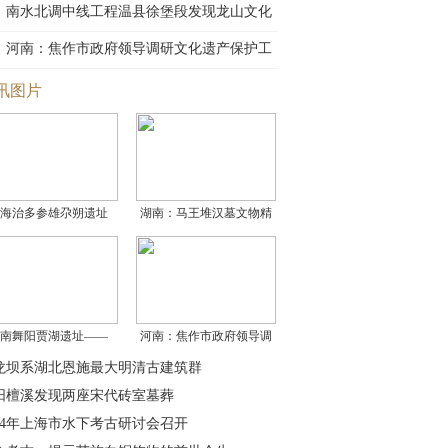
古
南水北调中线工程温县徐堡段发现龙山文化
遗
河南：焦作市政府领导调研文化遗产保护工
作
讯图片
海治多参雄尕朔遗址
湖南：马王堆汉墓文物精
南舞阳贾湖遗址——
河南：焦作市政府领导调
龙坝系湖北恩施最大明清古建筑群
阳檀溪发现两座宋代砖室墓葬
014年上海市水下考古研讨会召开