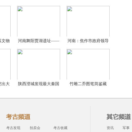
墓文物
河南舞阳贾湖遗址——
河南：焦作市政府领导
20
调研
挖出大
陕西澄城发现最大秦国
竹雕二乔图笔筒鉴藏
墓
考古发现
拍卖会
考古收藏
资讯
军事