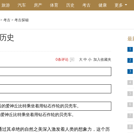
旅游
汽车
房产
体育
历史
考古
健康
更多
>
考古
>
考古探秘
历史
最
1
0
条评论
大
中
小
加入收藏夹
2
3
4
5
6
的爱神丘比特乘坐着用钻石作轮的贝壳车。
7
8
过其卓绝的自然之美深入激发着人类的想象力，这个历