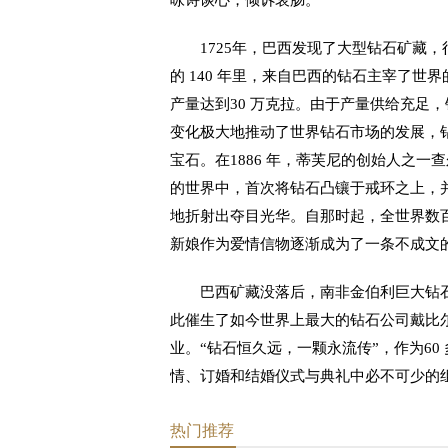
咏诗谈心，倾诉哀肠。
1725年，巴西发现了大型钻石矿藏，
的 140 年里，来自巴西的钻石主宰了世界的
产量达到30 万克拉。由于产量供给充足
变化极大地推动了世界钻石市场的发展，
宝石。在1886 年，蒂芙尼的创始人之一
的世界中，首次将钻石凸镶于戒环之上，
地折射出夺目光华。自那时起，全世界数
新娘作为爱情信物逐渐成为了一条不成文
巴西矿藏没落后，南非金伯利巨大钻石矿
此催生了如今世界上最大的钻石公司戴比尔斯
业。“钻石恒久远，一颗永流传”，作为6
情、订婚和结婚仪式与典礼中必不可少的
热门推荐