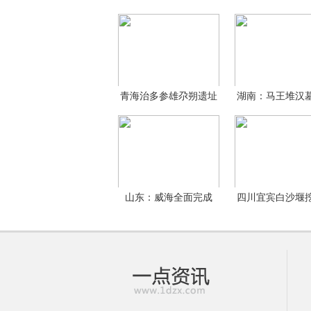
青海治多参雄尕朔遗址
湖南：马王堆汉
调
精品
山东：威海全面完成
四川宜宾白沙堰
2013年
量