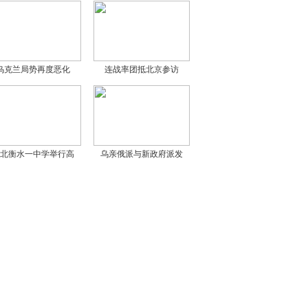
乌克兰局势再度恶化
连战率团抵北京参访
北衡水一中学举行高
乌亲俄派与新政府派发