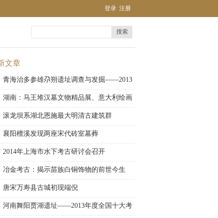
登录
注册
搜索
新文章
青海治多参雄尕朔遗址调查与发掘——2013
年
湖南：马王堆汉墓文物精品展、意大利绘画
珍品
滚龙坝系湖北恩施最大明清古建筑群
襄阳檀溪发现两座宋代砖室墓葬
2014年上海市水下考古研讨会召开
冶金考古：揭示苗族白铜饰物的前世今生
唐宋万寿县古城初现端倪
河南舞阳贾湖遗址——2013年度全国十大考