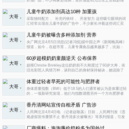
肝油产品，不少商家还强调，鱼肝油是幼儿出生之后就必须
补充的营养元素，适宜长期食用。很多家长也确实天天在给
孩子服用鱼肝油。而实际上，以食品身份出现的鱼肝油是药
儿童牛奶添加剂高达10种 加重孩
品，过量补充会对孩子产生伤害。在..
04-09
采取独特配方 、 补充钙铁锌 、 开发智力 这些吸引眼球的词
汇经常出现在儿童牛奶的广告中，不少家长冲着这些词汇买
给孩子喝。然而，儿童牛奶的添加剂比普通牛奶多，专家表
示，孩子应该尽量少喝。超市儿童牛奶添加剂高达10种昨
儿童牛奶被曝含多种添加剂 营养
天，重庆晨报记者在杨家坪..
04-09
央广网北京4月5日消息(记者冯悦)据中国之声《新闻晚高峰》
报道，如今，在超市里，儿童专属食品越来越多了，比如：
儿童酱油、儿童牛奶等等。在这其中，因为儿童牛奶的口感
非常独特，因此，备受孩子们和家长的喜爱。然而，一些营
60岁超模奶奶童颜逆天 公布保养
养专家指出，儿童牛奶比普通..
04-08
超模Christie Brinkley这位奶奶前不久刚度过了60岁大寿，依
旧光彩照人风情万种，谈到自己的身材保持秘诀，她说除了
每天都要进行大量锻炼，像举重，瑜珈，有氧运动和慢跑
外，从12岁开始她就是个素食主义者，早餐吃燕麦粥加果
体重过轻者早死的可能性与肥胖者
酱，午餐豆子..
04-05
身体质量指数（BMI）低于18.5的人们通常被认为是体重过轻
的，一项新研究发现，他们与指数谱图另外一个方向肥胖者
有着一样的早死风险。近来，专家们开始批评BMI作为一个
（如果是粗略的）整体健康指标的可靠性。这个测量值反映
香丹清网站宣传自相矛盾 广告涉
一个人的高度与重量的比..
04-05
人民网北京4月4日电 （记者赵敬菡）日前，人民网刊发《违
规虚假宣传屡禁不止 香丹清多次被曝光》等系列报道，引发
网友热议。近日，记者经过调查，发现香丹清牌珂妍胶囊的
官方销售网站存在备案信息不明、涉嫌违规发布广告、宣传
厂商爆料：海淘廉价奶粉多为国外过