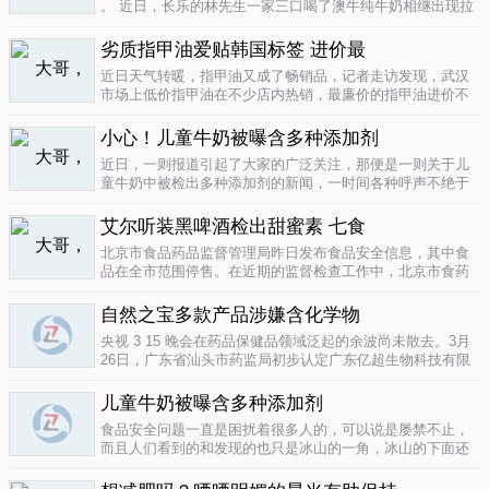
。 近日，长乐的林先生一家三口喝了澳牛纯牛奶相继出现拉
肚子症状。前日，纳闷的林先生拆开两盒纯牛奶发现，原来
纯牛奶并 不纯 ，呈凝固状，像酸奶。昨日上午，林先生向长
劣质指甲油爱贴韩国标签 进价最
乐工商局12315投..
04-16
近日天气转暖，指甲油又成了畅销品，记者走访发现，武汉
市场上低价指甲油在不少店内热销，最廉价的指甲油进价不
到一元钱，产品质量堪忧。三无 指甲油夜市生意好在汉口六
渡桥夜市上，不少摊位都有五颜六色的指甲油摆卖。 韩国进
小心！儿童牛奶被曝含多种添加剂
口指甲油只要9元，另一个韩国..
04-16
近日，一则报道引起了大家的广泛关注，那便是一则关于儿
童牛奶中被检出多种添加剂的新闻，一时间各种呼声不绝于
耳，有商家的解释，有专家的声明，更多的还是家长的恐
慌。 每天一斤奶，强壮中国人 ，到底让儿童强壮起来的是牛
艾尔听装黑啤酒检出甜蜜素 七食
奶，还是添加剂？超市中的儿童牛..
04-15
北京市食品药品监督管理局昨日发布食品安全信息，其中食
品在全市范围停售。在近期的监督检查工作中，北京市食药
监局发现 吉庆 牌黑胡椒粉等7种食品不合格。其中，广东蓝
带集团北京蓝宝酒业有限公司生产的 艾尔 听装黑啤酒，检出
自然之宝多款产品涉嫌含化学物
不得检出的甜蜜素。北京市..
04-12
央视 3 15 晚会在药品保健品领域泛起的余波尚未散去。3月
26日，广东省汕头市药监局初步认定广东亿超生物科技有限
公司以 鳕鱼肝油 替代 鱼油 生产销售相关糖果产品，其行为
已涉嫌构成生产销售伪劣产品罪，决定将案件移送汕头市公
儿童牛奶被曝含多种添加剂
安局依法查处。亿..
04-12
食品安全问题一直是困扰着很多人的，可以说是屡禁不止，
而且人们看到的和发现的也只是冰山的一角，冰山的下面还
隐藏着怎样的危机或许是人们不知道的，或许这是一个发展
中国家向发达国家进展的过程中的必经之路吧，但是，人们