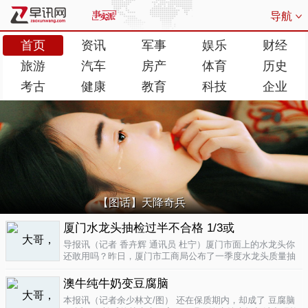
导航
首页
资讯
军事
娱乐
财经
旅游
汽车
房产
体育
历史
考古
健康
教育
科技
企业
【图话】天降奇兵
厦门水龙头抽检过半不合格 1/3或
导报讯（记者 香卉辉 通讯员 杜宁）厦门市面上的水龙头你
还敢用吗？昨日，厦门市工商局公布了一季度水龙头质量抽
检结果，发现不合格率超过了一半，而其中有近三分之一的
批次不合格原因是会产生剧毒。不合格率53.3%涉及多个品
澳牛纯牛奶变豆腐脑
牌据介绍，厦门市工商局今..
04-17
本报讯（记者余少林文/图） 还在保质期内，却成了 豆腐脑