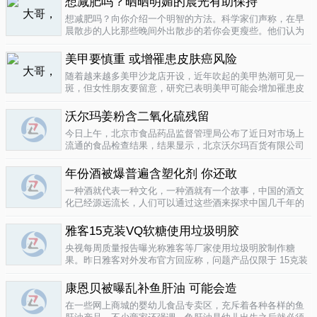
想减肥吗？晒晒明媚的晨光有助保持
要为这种发展付出一定的代价，尤其..
04-12
想减肥吗？向你介绍一个明智的方法。科学家们声称，在早
晨散步的人比那些晚间外出散步的若你会更瘦些。他们认为
明亮的晨光帮助人体时钟同步，然后帮助调节新陈代谢。美
国研究人员让54名男性和女性研究参与者在手腕上戴上监控
美甲要慎重 或增罹患皮肤癌风险
器，记录他们在一个星期内晒太阳..
04-10
随着越来越多美甲沙龙店开设，近年吹起的美甲热潮可见一
斑，但女性朋友要留意，研究已表明美甲可能会增加罹患皮
肤癌的风险！根据哥伦比亚广播公司 （CBS） 的报导，凝胶
美甲很受欢迎是因为它可以防止指甲断裂。但专家表示，美
沃尔玛姜粉含二氧化硫残留
甲过程中用以硬化凝胶的光疗..
04-10
今日上午，北京市食品药品监督管理局公布了近日对市场上
流通的食品检查结果，结果显示，北京沃尔玛百货有限公司
一分店销售的姜粉检出二氧化硫残留，北京麦啃玛超市的一
款小食品甜蜜素超标。二氧化硫在我国禁止用于姜粉这类食
年份酒被爆普遍含塑化剂 你还敢
物，据市食药监局食品安全专家介绍..
04-10
一种酒就代表一种文化，一种酒就有一个故事，中国的酒文
化已经源远流长，人们可以通过这些酒来探求中国几千年的
文化的发展，我想着也是至今为什么人人都知道喝酒对健康
有害又不能完全戒掉的原因，因为酒已经不只是一种可以喝
雅客15克装VQ软糖使用垃圾明胶
的饮品那么简单，就像茶一样有很厚..
04-10
央视每周质量报告曝光称雅客等厂家使用垃圾明胶制作糖
果。昨日雅客对外发布官方回应称，问题产品仅限于 15克装
VQ软糖 ，原料所用明胶乃嘉利达方面提供，目前雅客已停止
生产该产品，并将嘉利达明胶原料全部封存。对已上市流通
康恩贝被曝乱补鱼肝油 可能会造
产品，雅客表示已于3月15..
04-09
在一些网上商城的婴幼儿食品专卖区，充斥着各种各样的鱼