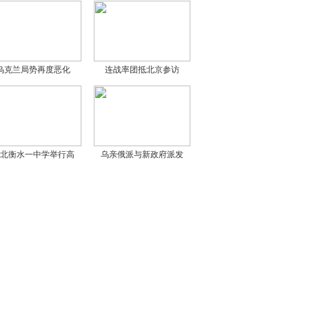
乌克兰局势再度恶化
连战率团抵北京参访
北衡水一中学举行高
乌亲俄派与新政府派发