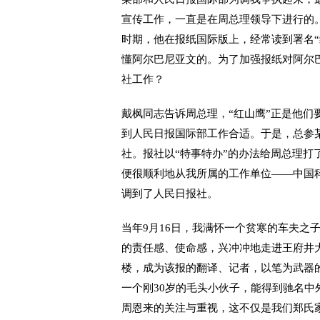
宣传工作，一直是在周总理领导下进行的
时期，他在报纸国际版上，经常读到署名“
懂阿尔巴尼亚文的。为了加强报纸对阿尔巴
社工作？
戴枫同志告诉周总理，“红山鹰”正是他们
到人民日报国际部工作合适。于是，总参
社。报社以“特事特办”的办法给周总理打
便很顺利地从我所属的工作单位——中国
调到了人民日报社。
当年9月16日，我满怀一个贫寒的车夫之
的责任感、使命感，兴冲冲地走进王府井大
楼，成为该报的翻译、记者，以笔为武器
一个刚30岁的毛头小伙子，能得到驰名
周恩来的关注与重视，这不仅是我们郑氏