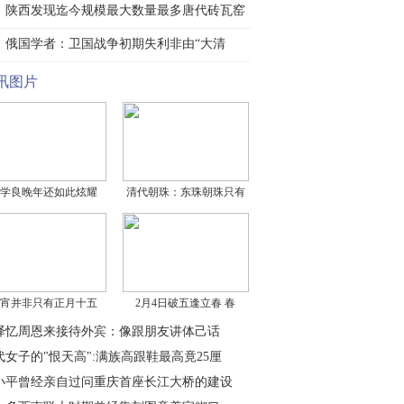
陕西发现迄今规模最大数量最多唐代砖瓦窑
群
俄国学者：卫国战争初期失利非由“大清
洗”造
讯图片
学良晚年还如此炫耀
清代朝珠：东珠朝珠只有
宵并非只有正月十五
2月4日破五逢立春 春
译忆周恩来接待外宾：像跟朋友讲体己话
代女子的"恨天高":满族高跟鞋最高竟25厘
小平曾经亲自过问重庆首座长江大桥的建设