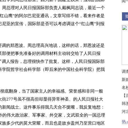
闻
。周总理对人民日报国际部负责人戴枫同志说，最近一个
红山鹰”的阿尔巴尼亚通讯，文章写得不错，看来作者是
尼亚的宣传，国际部是否可以考虑调这个“红山鹰”到报
要调的郑恩波。周总理高兴地说，这样的话，郑恩波还是
某部便把事先准备好的调用材料主动转交给了人民日报
了调人报告，总理很快作了批复。这样，人民日报国际部
科学院哲学社会科学部（即后来的中国社会科学院）把我
调
新
名
子彻底翻身，当了国家主人的幸福感、荣誉感和非同一般
【
街277号虽不很高但却显得异常神圣、的人民日报社大
韩
的新闻战士。这件事乐得我几天合不拢嘴，我反复地想：
河
中外的伟大政治家、军事家、外交家，文武双全的一国总理
热
家族多少代的莫大荣耀，而且也是故乡盖州乃至营口地区