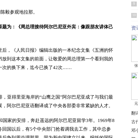
9
和陈毅参观地拉那。
10
原题为：《周总理接待阿尔巴尼亚外宾：像跟朋友讲体己
资
世后，《人民日报》编辑出版的一本纪念文集《五洲的怀
书放到这本文集的前面，让敬爱的周总理第一个看到我的
张
次的换下来，迄今已换了42次……
排，亚得里亚海岸的“山鹰之国”阿尔巴尼亚成了与我们最
元
展，阿尔巴尼亚语翻译成了中央各部委非常紧缺的人才。
翻
和国家的安排，奔赴遥远的阿尔巴尼亚留学3年。1969年8
古
务回国以后，有5个中央部门抢着调我去工作，其中总参
邓
最后争到周总理那里。因为新中国建立以来，报纸的国际