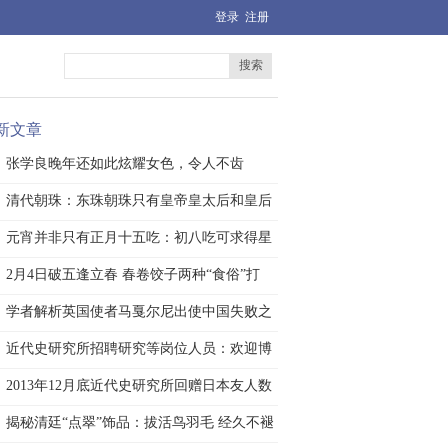
登录
注册
搜索
新文章
张学良晚年还如此炫耀女色，令人不齿
清代朝珠：东珠朝珠只有皇帝皇太后和皇后
能佩
元宵并非只有正月十五吃：初八吃可求得星
神庇
2月4日破五逢立春 春卷饺子两种“食俗”打
学者解析英国使者马戛尔尼出使中国失败之
谜
近代史研究所招聘研究等岗位人员：欢迎博
士应
2013年12月底近代史研究所回赠日本友人数
据
揭秘清廷“点翠”饰品：拔活鸟羽毛 经久不褪