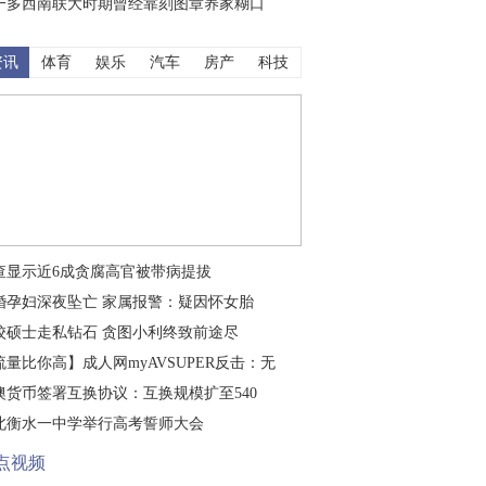
一多西南联大时期曾经靠刻图章养家糊口
资讯
体育
娱乐
汽车
房产
科技
查显示近6成贪腐高官被带病提拔
婚孕妇深夜坠亡 家属报警：疑因怀女胎
校硕士走私钻石 贪图小利终致前途尽
流量比你高】成人网myAVSUPER反击：无
澳货币签署互换协议：互换规模扩至540
北衡水一中学举行高考誓师大会
点视频