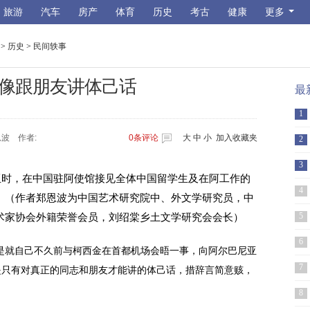
旅游
汽车
房产
体育
历史
考古
健康
更多
>
历史
>
民间轶事
像跟朋友讲体己话
最
1
郑恩波 作者:
0
条评论
大
中
小
加入收藏夹
2
3
尼亚时，在中国驻阿使馆接见全体中国留学生及在阿工作的
4
。（作者郑恩波为中国艺术研究院中、外文学研究员，中
5
术家协会外籍荣誉会员，刘绍棠乡土文学研究会会长）
6
是就自己不久前与柯西金在首都机场会晤一事，向阿尔巴尼亚
7
是只有对真正的同志和朋友才能讲的体己话，措辞言简意赅，
8