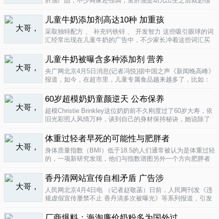
肝油产品，不少商家还强调，鱼肝油是幼儿出生之后就必须
补充的营养元素，适宜长期食用。很多家长也确实天天在给
孩子服用鱼肝油。而实际上，以食品身份出现的鱼肝油是药
儿童牛奶添加剂高达10种 加重孩
品，过量补充会对孩子产生伤害。在..
04-09
采取独特配方 、 补充钙铁锌 、 开发智力 这些吸引眼球的词
汇经常出现在儿童牛奶的广告中，不少家长冲着这些词汇买
给孩子喝。然而，儿童牛奶的添加剂比普通牛奶多，专家表
示，孩子应该尽量少喝。超市儿童牛奶添加剂高达10种昨
儿童牛奶被曝含多种添加剂 营养
天，重庆晨报记者在杨家坪..
04-09
央广网北京4月5日消息(记者冯悦)据中国之声《新闻晚高峰》
报道，如今，在超市里，儿童专属食品越来越多了，比如：
儿童酱油、儿童牛奶等等。在这其中，因为儿童牛奶的口感
非常独特，因此，备受孩子们和家长的喜爱。然而，一些营
60岁超模奶奶童颜逆天 公布保养
养专家指出，儿童牛奶比普通..
04-08
超模Christie Brinkley这位奶奶前不久刚度过了60岁大寿，依
旧光彩照人风情万种，谈到自己的身材保持秘诀，她说除了
每天都要进行大量锻炼，像举重，瑜珈，有氧运动和慢跑
外，从12岁开始她就是个素食主义者，早餐吃燕麦粥加果
体重过轻者早死的可能性与肥胖者
酱，午餐豆子..
04-05
身体质量指数（BMI）低于18.5的人们通常被认为是体重过轻
的，一项新研究发现，他们与指数谱图另外一个方向肥胖者
有着一样的早死风险。近来，专家们开始批评BMI作为一个
（如果是粗略的）整体健康指标的可靠性。这个测量值反映
香丹清网站宣传自相矛盾 广告涉
一个人的高度与重量的比..
04-05
人民网北京4月4日电 （记者赵敬菡）日前，人民网刊发《违
规虚假宣传屡禁不止 香丹清多次被曝光》等系列报道，引发
网友热议。近日，记者经过调查，发现香丹清牌珂妍胶囊的
官方销售网站存在备案信息不明、涉嫌违规发布广告、宣传
厂商爆料：海淘廉价奶粉多为国外过