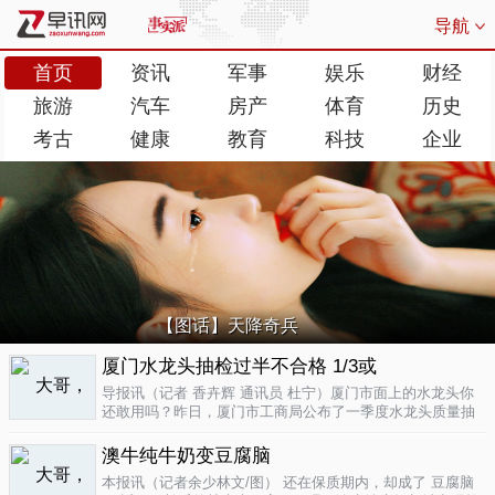
导航
首页
资讯
军事
娱乐
财经
旅游
汽车
房产
体育
历史
考古
健康
教育
科技
企业
【图话】天降奇兵
厦门水龙头抽检过半不合格 1/3或
导报讯（记者 香卉辉 通讯员 杜宁）厦门市面上的水龙头你
还敢用吗？昨日，厦门市工商局公布了一季度水龙头质量抽
检结果，发现不合格率超过了一半，而其中有近三分之一的
批次不合格原因是会产生剧毒。不合格率53.3%涉及多个品
澳牛纯牛奶变豆腐脑
牌据介绍，厦门市工商局今..
04-17
本报讯（记者余少林文/图） 还在保质期内，却成了 豆腐脑