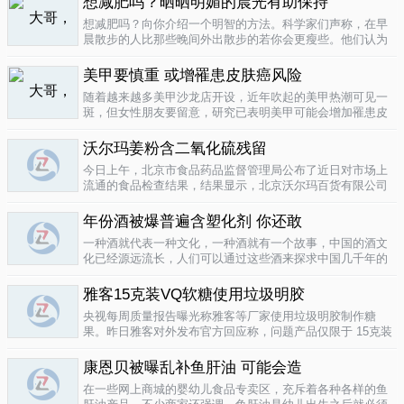
想减肥吗？晒晒明媚的晨光有助保持
要为这种发展付出一定的代价，尤其..
04-12
想减肥吗？向你介绍一个明智的方法。科学家们声称，在早
晨散步的人比那些晚间外出散步的若你会更瘦些。他们认为
明亮的晨光帮助人体时钟同步，然后帮助调节新陈代谢。美
国研究人员让54名男性和女性研究参与者在手腕上戴上监控
美甲要慎重 或增罹患皮肤癌风险
器，记录他们在一个星期内晒太阳..
04-10
随着越来越多美甲沙龙店开设，近年吹起的美甲热潮可见一
斑，但女性朋友要留意，研究已表明美甲可能会增加罹患皮
肤癌的风险！根据哥伦比亚广播公司 （CBS） 的报导，凝胶
美甲很受欢迎是因为它可以防止指甲断裂。但专家表示，美
沃尔玛姜粉含二氧化硫残留
甲过程中用以硬化凝胶的光疗..
04-10
今日上午，北京市食品药品监督管理局公布了近日对市场上
流通的食品检查结果，结果显示，北京沃尔玛百货有限公司
一分店销售的姜粉检出二氧化硫残留，北京麦啃玛超市的一
款小食品甜蜜素超标。二氧化硫在我国禁止用于姜粉这类食
年份酒被爆普遍含塑化剂 你还敢
物，据市食药监局食品安全专家介绍..
04-10
一种酒就代表一种文化，一种酒就有一个故事，中国的酒文
化已经源远流长，人们可以通过这些酒来探求中国几千年的
文化的发展，我想着也是至今为什么人人都知道喝酒对健康
有害又不能完全戒掉的原因，因为酒已经不只是一种可以喝
雅客15克装VQ软糖使用垃圾明胶
的饮品那么简单，就像茶一样有很厚..
04-10
央视每周质量报告曝光称雅客等厂家使用垃圾明胶制作糖
果。昨日雅客对外发布官方回应称，问题产品仅限于 15克装
VQ软糖 ，原料所用明胶乃嘉利达方面提供，目前雅客已停止
生产该产品，并将嘉利达明胶原料全部封存。对已上市流通
康恩贝被曝乱补鱼肝油 可能会造
产品，雅客表示已于3月15..
04-09
在一些网上商城的婴幼儿食品专卖区，充斥着各种各样的鱼