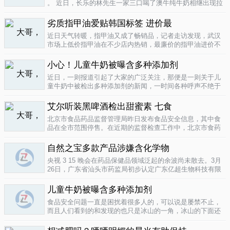
。 近日，长乐的林先生一家三口喝了澳牛纯牛奶相继出现拉
肚子症状。前日，纳闷的林先生拆开两盒纯牛奶发现，原来
纯牛奶并 不纯 ，呈凝固状，像酸奶。昨日上午，林先生向长
劣质指甲油爱贴韩国标签 进价最
乐工商局12315投..
04-16
近日天气转暖，指甲油又成了畅销品，记者走访发现，武汉
市场上低价指甲油在不少店内热销，最廉价的指甲油进价不
到一元钱，产品质量堪忧。三无 指甲油夜市生意好在汉口六
渡桥夜市上，不少摊位都有五颜六色的指甲油摆卖。 韩国进
小心！儿童牛奶被曝含多种添加剂
口指甲油只要9元，另一个韩国..
04-16
近日，一则报道引起了大家的广泛关注，那便是一则关于儿
童牛奶中被检出多种添加剂的新闻，一时间各种呼声不绝于
耳，有商家的解释，有专家的声明，更多的还是家长的恐
慌。 每天一斤奶，强壮中国人 ，到底让儿童强壮起来的是牛
艾尔听装黑啤酒检出甜蜜素 七食
奶，还是添加剂？超市中的儿童牛..
04-15
北京市食品药品监督管理局昨日发布食品安全信息，其中食
品在全市范围停售。在近期的监督检查工作中，北京市食药
监局发现 吉庆 牌黑胡椒粉等7种食品不合格。其中，广东蓝
带集团北京蓝宝酒业有限公司生产的 艾尔 听装黑啤酒，检出
自然之宝多款产品涉嫌含化学物
不得检出的甜蜜素。北京市..
04-12
央视 3 15 晚会在药品保健品领域泛起的余波尚未散去。3月
26日，广东省汕头市药监局初步认定广东亿超生物科技有限
公司以 鳕鱼肝油 替代 鱼油 生产销售相关糖果产品，其行为
已涉嫌构成生产销售伪劣产品罪，决定将案件移送汕头市公
儿童牛奶被曝含多种添加剂
安局依法查处。亿..
04-12
食品安全问题一直是困扰着很多人的，可以说是屡禁不止，
而且人们看到的和发现的也只是冰山的一角，冰山的下面还
隐藏着怎样的危机或许是人们不知道的，或许这是一个发展
中国家向发达国家进展的过程中的必经之路吧，但是，人们