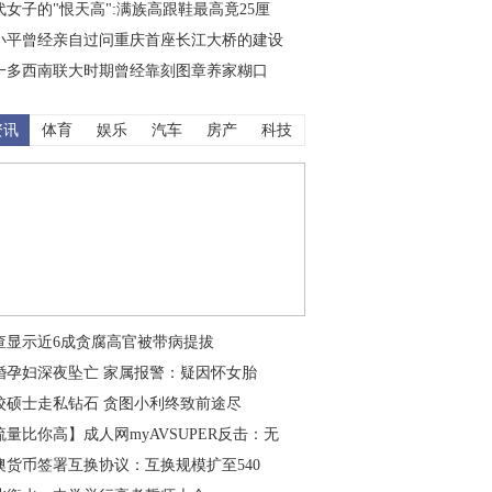
代女子的"恨天高":满族高跟鞋最高竟25厘
小平曾经亲自过问重庆首座长江大桥的建设
一多西南联大时期曾经靠刻图章养家糊口
资讯
体育
娱乐
汽车
房产
科技
查显示近6成贪腐高官被带病提拔
婚孕妇深夜坠亡 家属报警：疑因怀女胎
校硕士走私钻石 贪图小利终致前途尽
流量比你高】成人网myAVSUPER反击：无
澳货币签署互换协议：互换规模扩至540