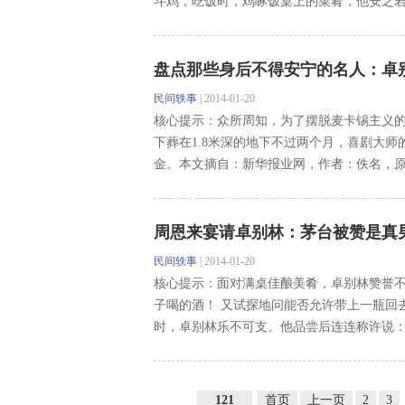
斗鸡，吃饭时，鸡啄饭桌上的菜肴，他安之若素
盘点那些身后不得安宁的名人：卓
民间轶事
|
2014-01-20
核心提示：众所周知，为了摆脱麦卡锡主义的骚
下葬在1.8米深的地下不过两个月，喜剧大师
金。本文摘自：新华报业网，作者：佚名，原题
周恩来宴请卓别林：茅台被赞是真
民间轶事
|
2014-01-20
核心提示：面对满桌佳酿美肴，卓别林赞誉不
子喝的酒！ 又试探地问能否允许带上一瓶回
时，卓别林乐不可支。他品尝后连连称许说： 
121
首页
上一页
2
3