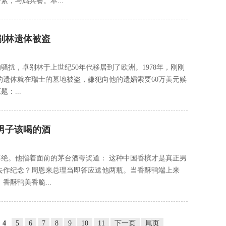
，与鸡共餐。本...
别林遗体被盗
扰，卓别林于上世纪50年代移居到了欧洲。1978年，刚刚
的遗体就在瑞士的墓地被盗，嫌犯向他的遗孀索要60万美元赎
：...
男子该喝的酒
绝。他指着面前的茅台酒夸奖道： 这种中国香槟才是真正男
去作纪念？周恩来总理当即答应送他两瓶。当香酥鸭端上来
香酥鸭美香脆...
4
5
6
7
8
9
10
11
下一页
尾页