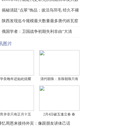
据
揭秘清廷“点翠”饰品：拔活鸟羽毛 经久不褪
陕西发现迄今规模最大数量最多唐代砖瓦窑
群
俄国学者：卫国战争初期失利非由“大清
洗”造
讯图片
学良晚年还如此炫耀
清代朝珠：东珠朝珠只有
宵并非只有正月十五
2月4日破五逢立春 春
译忆周恩来接待外宾：像跟朋友讲体己话