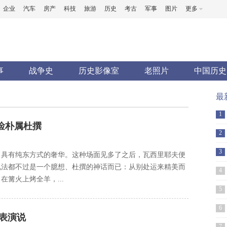
企业
汽车
房产
科技
旅游
历史
考古
军事
图片
更多
事
战争史
历史影像室
老照片
中国历史
最
1
俭朴属杜撰
2
3
，具有纯东方式的奢华。这种场面见多了之后，瓦西里耶夫便
说法都不过是一个臆想、杜撰的神话而已：从别处运来精美而
4
篝火上烤全羊，...
5
6
表演说
7