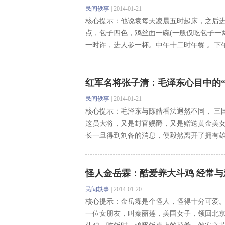
民间轶事
|
2014-01-21
核心提示：他说袁每天凌晨五时起床，之后进
点，包子四色，鸡丝面一碗(一般仅吃包子一两
一时许，进人参一杯。中午十二时午餐 。下午 
红军名将张子清：毛泽东心目中的“
民间轶事
|
2014-01-21
核心提示：毛泽东与陈皓看法迥然不同， 三
这员大将，又是封官赐爵，又是赠送黄金美
长一旦得到刘备的消息，便毅然离开了拥有雄兵
怪人金岳霖：酷爱养大斗鸡 经常与
民间轶事
|
2014-01-20
核心提示：金岳霖是个怪人，怪得十分可爱
一位女朋友，叫秦丽莲，美国女子，领回北