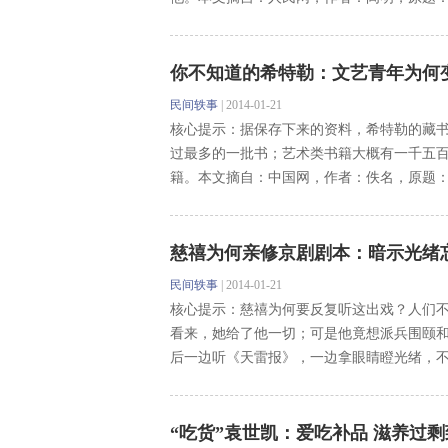
你不知道的希特勒：文艺青年为何
民间轶事
|
2014-01-21
核心提示：据保存下来的资料，希特勒的藏
过最多的一批书；艺术类书籍大概有一千五
籍。本文摘自：中国网，作者：佚名，原题：《
慈禧为何亲修京剧剧本：暗示光绪
民间轶事
|
2014-01-21
核心提示：慈禧为何要反复听这出戏？人们
看来，她给了他一切；可是他竟想派兵围颐
后一边听《天雷报》，一边拿眼睛瞪光绪，不知
“吃货”袁世凯：爱吃补品 滋养过