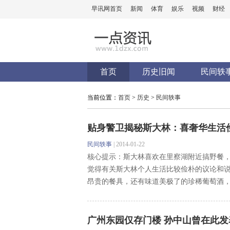
早讯网首页
新闻
体育
娱乐
视频
财经
首页
历史旧闻
民间轶
当前位置：
首页
>
历史
>
民间轶事
贴身警卫揭秘斯大林：喜奢华生活
民间轶事
|
2014-01-22
核心提示：斯大林喜欢在里察湖附近搞野餐
觉得有关斯大林个人生活比较俭朴的议论和
昂贵的餐具，还有味道美极了的珍稀葡萄酒，在
广州东园仅存门楼 孙中山曾在此发