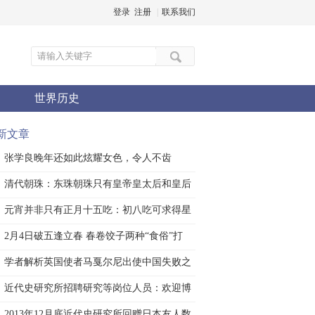
登录
注册
|
联系我们
世界历史
新文章
张学良晚年还如此炫耀女色，令人不齿
清代朝珠：东珠朝珠只有皇帝皇太后和皇后
能佩
元宵并非只有正月十五吃：初八吃可求得星
神庇
2月4日破五逢立春 春卷饺子两种“食俗”打
学者解析英国使者马戛尔尼出使中国失败之
谜
近代史研究所招聘研究等岗位人员：欢迎博
士应
2013年12月底近代史研究所回赠日本友人数