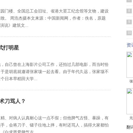
8
东园门楼、全国总工会旧址、省港大罢工纪念馆等文物，建设
致。 周浩杰摄本文来源：中国新闻网，作者：佚名，原题
9
说》建筑文...
10
资
武打明星
他，自己曾在上海影片公司工作，还拍过几部电影，而当时恰
，于是胡底就邀请张家垅一起去看。由于年代久远，张家垅不
日本早稻田大学...
张
术刀骂人？
求精、对病人认真耐心这一点不假；但他脾气古怪、暴躁，有
元
顺手，会将刀子、镊子往地上摔，有时还骂人，搞得大家都怕
翻
白求恩爱脾气古...