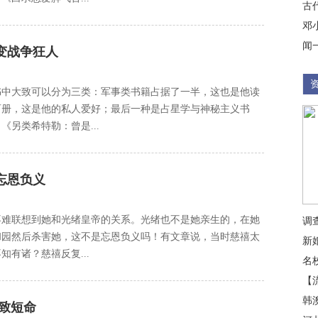
古
邓
闻
变战争狂人
书中大致可以分为三类：军事类书籍占据了一半，这也是他读
百册，这是他的私人爱好；最后一种是占星学与神秘主义书
另类希特勒：曾是...
忘恩负义
不难联想到她和光绪皇帝的关系。光绪也不是她亲生的，在她
调
和园然后杀害她，这不是忘恩负义吗！有文章说，当时慈禧太
新
有诸？慈禧反复...
名
【
韩
剩致短命