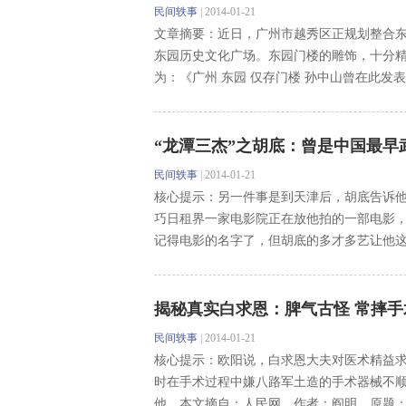
民间轶事
|
2014-01-21
文章摘要：近日，广州市越秀区正规划整合
东园历史文化广场。东园门楼的雕饰，十分精
为：《广州 东园 仅存门楼 孙中山曾在此发表演
“龙潭三杰”之胡底：曾是中国最早
民间轶事
|
2014-01-21
核心提示：另一件事是到天津后，胡底告诉
巧日租界一家电影院正在放他拍的一部电影
记得电影的名字了，但胡底的多才多艺让他这个
揭秘真实白求恩：脾气古怪 常摔手
民间轶事
|
2014-01-21
核心提示：欧阳说，白求恩大夫对医术精益
时在手术过程中嫌八路军土造的手术器械不
他。本文摘自：人民网，作者：阎明，原题：《