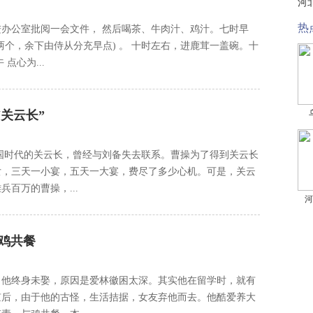
河
热
办公室批阅一会文件， 然后喝茶、牛肉汁、鸡汁。七时早
个，余下由侍从分充早点) 。 十时左右，进鹿茸一盖碗。十
点心为...
关云长”
国时代的关云长，曾经与刘备失去联系。曹操为了得到关云长
女，三天一小宴，五天一大宴，费尽了多少心机。可是，关云
百万的曹操，...
河
鸡共餐
。他终身未娶，原因是爱林徽困太深。其实他在留学时，就有
京后，由于他的古怪，生活拮据，女友弃他而去。他酷爱养大